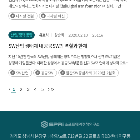
개인역량까지도 변화시키는 디지털 전환(Digital Transformation)이 심화. 그간
전산화, 정보화는 산업의 구조를 변화시켰지만, 디지털 전환으로 사회 전반이 변화를
디지털 전환
디지털 혁신
겪으면서(후략)
산업/정책 동향
유호석
강송희
2020.02.10
25116
SW산업 생태계 내 공공SW의 역할과 한계
지난 10년간 한국의 SW산업 생태계는 양적으로는 팽창했으나 신규 SW기업은
성장하기 힘들었다. 이러한 상황에서 공공SW부문은 신규 SW기업에게 상대적으로
안정적인 시장을 제공해왔다. 그러나 공공 SW시장은(후략)
SW산업
공공SW
월간SW중심사회 2020년 2월호
1
2
3
4
5
경기도 성남시 분당구 대왕판교로 712번길 22 글로벌 R&D센터 연구동