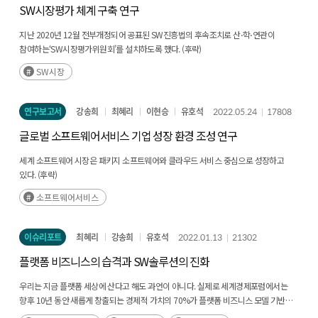
enabled a dynamic interpretation of transition patterns over time. For six key
SW시장평가 체계 구축 연구
와 함께 오픈소스 기업의 오픈소스 인력 수, 오픈소스 프로젝트 수(기업 내부 인식)
weak-signal technologies, quantitative findings were supplemented with in-
이었다. 그리고, 오픈소스 프로젝트 성과와 밀접하게 관련된 오픈소스 기업 요인으로는
depth literature analysis, enhancing both the interpretability and policy relevance
지난 2020년 12월 전부개정되어 공표된 SW진흥법의 후속조치로 산⋅학⋅연관이
기업 팔로워 수(기업 외부 인식)임이 밝혀졌다. 또한 일반 사업화 요인 중에서는 기술
of the results beyond traditional score-based forecasting methods. This research
참여하는‘SW시장평가위원회’를 설치하도록 했다. (후략)
요인인 특허 수(기술 수준), SW 활용 수(기술 다양성), 기사 수(홍보 언론 노출)이
establishes a foundation for early detection and transition prediction of weak
오픈소스 성과에 많은 영향을 주는 요인으로 밝혀졌다. 제 5장 결론에서는 정책적
SW시장
signals, supporting strategic R&D investment prioritization, emerging-
시사점으로 오픈소스 전문기업 육성 필요성을 제시하며 이를 위한 3가지 추가
technology early-warning systems, and evidence-based industrial policy design.
시사점을 제시하며 본 연구를 마무리하였다. 4. 연구 내용 및 결과 깃허브 현황에
의하면 오픈소스 생태계에 참여하는 개발자와 기업이 빠르게 증가하고 있다. 오픈소스
연구보고서
강송희
최혜리
이현승
유호석
2022.05.24
17808
기여자의 88%가 기업 소속 개발자이었으며 리눅스 커널 개발 이슈의 84%가 기업
글로벌 소프트웨어서비스 기업 성장 환경 조성 연구
이슈일 정도로 개발 과정에 기업이 크게 영향을 주고 있었다. 그리고 글로벌 기업은
리눅스 재단의 오픈소스 프로젝트 활성화를 위한 재원에 연회비를 통해 간접적 지원을
세계 소프트웨어 시장은 패키지 소프트웨어와 클라우드 서비스 중심으로 성장하고
하고 있었다. 이렇게 기업들이 오픈소스 생태계에 직접적 간접적으로 참여하는 이유는
있다. (후략)
오픈소스에 대한 높은 의존도와 선호도 때문이다. 기업에서 개발하는 상용SW의 90%
이상에서 오픈소스가 활용되고 있으며, 개발자가 선호하는 SW 기술의 과반 이상의
소프트웨어서비스
오픈소스 기술이었기 때문에 기업은 오픈소스와 분리될 수 없는 현실이다. 비록 기업이
오픈소스에 대한 높은 의존도가 있더라도 이는 긍정적 의존성으로 비용 절감, 타 기업
이슈리포트
최혜리
강송희
유호석
2022.01.13
21302
종속성 회피, 빠른 시장 접근성, SW 생산성 향상에 도움을 주어 기업의 경쟁력 강화에
기여하고 있다. 실제로 IT 분야의 시가 총액 10위 이내의 빅테크 기업 모두 적극적으로
플랫폼 비즈니스의 습격과 SW솔루션의 진화
오픈소스 기여를 하는 기업들이었으며 빅테크 기업은 오픈소스 생태계 참여를 통해
기술·산업 혁신을 주도하고 있다. 최근에는 오픈소스 전문기업들이 오픈소스를
우리는 지금 플랫폼 세상에 산다고 해도 과언이 아니다. 실제로 세계경제포럼에서는
기반으로 창업을 하며 SW 생태계에서 영향력을 키우고 있다. 일부에서는 2030년에는
향후 10년 동안 새롭게 창출되는 경제적 가치의 70%가 플랫폼 비즈니스 모델 기반일
오픈소스 기업의 시가 총액이 폐쇄형 SW 기업의 시가 총액을 넘어설 것으로 예측할
것으로 전망하였다. (후략)