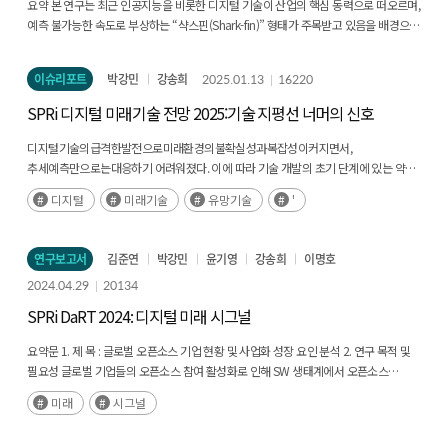
감지, 부상신호 기술군은 양자 AI, 대규모 행동 모델, 범용 AI 로봇, 제로 트러스트
요약 본 연구는 최근 인공지능을 비롯한 디지털 기술이 산업의 핵심 동력으로 떠오르며,
아키텍처, 뉴로모픽 컴퓨팅, 운영 체제로서의 LLM, AI 간 통신, 촉감 홀로그래피, AI 기반
예측 불가능한 속도로 부상하는 “샥스핀(Shark-fin)” 형태가 주목받고 있음을 배경으로
무선 접속 네트워크, 추세신호 기술군은 에이전틱 AI, AI 칩, AI 기반 칩 설계, 추론용
출발한다. 이러한 기술 환경은 기존의 통계적 추세 분석이나 하이프 사이클로 설명하기
칩으로 구성되었다. 예년과 동일하게 델파이 조사 결과는 시각화 과정을 거쳐, 기술
어려운 수준의 불확실성을 초래하며, 따라서 정부와 기업은 미래 기술을 단순히 ‘지금
이슈리포트
박강민
강송희
2025.01.13
16220
시그널(약신호·부상신호·추세신호)과 미래 실현 시기(단기·중기·장기)를 한눈에
수준’만 판단하는 것이 아니라 약 신호(Weak Signal), 부상 신호(Emerging Signal),
보여주는 형태로 설계되었다. 이를 통해 기술 변화의 방향성, 불확실성, 영향력의
추세 신호(Trend Signal)와 같은 전 주기적 관점에서 체계적으로 모니터링해야 한다. 본
SPRi 디지털 미래기술 전망 2025:기술 지평선 너머의 신호
상대적 크기를 직관적으로 파악할 수 있도록 하였다. 또한, 본 연구는 델파이 조사
연구는 이를 위해 기술을 개념기술(Concept Technology)과 구성기술(Component
결과를 보완하기 위해 데이터 기반 기술 전이 분석을 병행하였다. 2007년부터
Technology)로 구분하고, 델파이(Delphi), 계층적 의사결정법(AHP) 등 정성적 기법과
디지털기술의급격한발전으로미래환경의불확실성과복잡성이커지면서,
2025년까지의 arXiv 데이터를 기반으로 논문 제목을 Sentence-BERT로 임베딩하고,
논문·특허 등 대규모 데이터를 활용한 정량적 분석을 결합한 “SPRi DaRT(SPRi
추세예측만으로는대응하기 어려워졌다. 이에 따라 기술 개발의 초기 단계에 있는 약
K-means 클러스터링(k=100)을 수행하여 기술 주제의 연도별 의미 구조를
Dynamic Radar for digital Trends and Signals)” 방법론을 제안한다. SPRi DaRT는
신호(Weak Signal)와 부상 신호(Emerging Signal)까지 주목해야 하며, 본
디지털
미래기술
유망기술
'
도출하였다. 이후 연속된 연도 간 클러스터 중심 벡터의 코사인 유사도를 계산하여 기술
각 기술을 시간축(단기·중기·장기)과 시그널 유형(약‧부상‧추세)으로
보고서에서는 이를 위해 개념기술(Concept Technology)과 구성기술(Component
전이(transition) 를 정의하였으며, 이를 통해 기술군의 생성(birth), 합병(merge), 소멸
배치함으로써, 샥스핀 같은 급격한 기술 흥망을 비롯해 S-커브나 하이프 사이클로
Technology)을 구분하고 대규모 논문·특허 데이터 분석, 전문가 델파이 조사, AHP
(death)을 시계열적으로 추적하고 약신호–부상신호–추세신호로 이어지는 전이
설명하기 어려운 다양한 확산 패턴을 포착할 수 있도록 설계되었다. 이 과정에서 30대
분석 등을 결합해 추세 신호 기술은 물론 약 신호와 부상 신호까지 종합적으로 살폈다.
연구보고서
김준연
박강민
윤기영
강송희
이명호
구조를 정량화하였다. 나아가, 본 연구는 약신호–부상신호–추세신호의 단계형 분류를
개념기술과 이를 구성하는 하위 기술군을 도출하고, 2년 단위 시계열 분석으로 약
또한 한국, 미국, 유럽, 중국의 국가별 R&D 투자 현황과 전략을 비교한 결과, 대부분이
적용하여 약신호의 전이 구조를 시계열적으로 설명하였으며, 6대 주요 약신호
신호에서 추세 신호로 전환되는 경로와 시기를 탐색하였다. 또한 한국·미국·유럽·
2024.04.29
20134
부상 신호에 집중하되 투자 우선순위나 정책 방향에서 각기 다른 특징이 있음을
유망기술에 대한 심층 문헌조사를 병행함으로써 기존 점수 중심 정량기법 대비 예측의
중국의 약 3,600만 건 R&D 데이터를 SPRi DaRT 관점에서 비교 분석한 결과, 네 국가
확인했다. 이러한 분석을 바탕으로 도출된 시사점으로는, 먼저 아직 시장화되지 않은 약
SPRi DaRT 2024: 디지털 미래 시그널
해석가능성과 정책적 실효성을 향상시켰다. 또한, 약신호 조기 탐지 및 전환 예측
모두 부상 신호에 집중 투자하나, 미국과 중국은 부상 기술에 편중된 전략을, 유럽은
신호 기술을 선제적으로 발굴해 투자함으로써 혁신 기회를 창출해야 한다는 점이
체계를 통해 R&D 투자 우선순위 설정, 기술 조기경보, 산업 전략 수립 등 정책·산업적
추세‧부상 기술 간 균형 투자를, 한국은 부상 신호에 집중하면서도 약 신호에도
제시된다. 더불어 인공지능은 인공지능 에이전트(AI Agent), 신뢰성·위험·보안관리(AI
요약문 1. 제 목 : 글로벌 오픈소스 기업 현황 및 사업화 성장 요인 분석 2. 연구 목적 및
활용 가능성의 토대를 마련하였다. Executive Summary This study was conducted
상당한 투자를 병행하는 중도적 유형을 보이는 것으로 나타났다. 이를 통해 본 연구는
TRiSM), 개발자동화(AI Augmented Development)
필요성 글로벌 기업들의 오픈소스 참여 활성화로 인해 SW 생태계에서 오픈소스
to address the growing complexity and uncertainty of future responses in the
디지털 미래기술이 짧은 시간 안에 폭발적으로 부상했다가도 가파르게 쇠퇴할 수 있는
등다양한응용분야에서급속히실용화 단계로 진입하고 있음을 확인할 수 있다. 끝으로,
영향력이 커지고 있다. 이미 빅테크 기업들은 오픈소스 전략으로 SW 기술ž산업 혁신을
rapidly evolving digital technology landscape and to establish an early-
미래
시그널
현실에서, 정부와 기업이 약‧부상‧추세 신호를 종합적으로 고려한 맞춤형 대응
이 보고서에서는 과거 데이터 기반 예측 정확도 검증과 전문가 판단을 결합한 탐지
선도하고 있으며 이어 몽고DB, 일레스틱 같은 오픈소스 전문기업들이 등장하며 SW
detection framework centered on weak signals. The 2026 SPRi DaRT (Dynamic
전략을 마련할 수 있는 근거를 제시하고, 향후에는 실시간 데이터 모니터링과 자동화된
기법의 고도화, 그리고 연 단위가 아닌 실시간 기술 추적 체계를 구축하여 신속하고
생태계에 새로운 변화를 일으키고 있다. 기존 오픈소스 연구들은 오픈소스 활용 및
Radar for Trends and Signals) was derived by integrating Delphi-based expert
예측 모델을 도입하여 예측의 시의성과 정밀도를 더욱 높일 필요가 있음을 시사한다.
유연한 R&D 및 정책 의사결정을 지원의 필요성을 제안했다. Executive Summary As