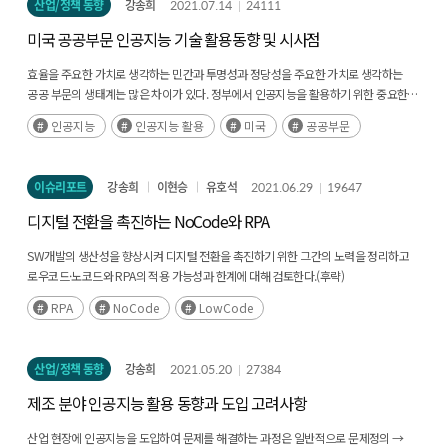
산업/정책 동향
강송희
2021.07.14
24111
있었다. 특히 세일즈포스의 경우에는 인터넷 서비스(B2C)에 주로 적용되는 양면
5년 이내에 급상승하였다. 소수이지만 일부 기업은 매출 규모가 10 달러를 초과할
플랫폼 전략을 기업용SW(B2B)에 적용함으로써 글로벌 확장성을 확보할 수 있다는
미국 공공부문 인공지능 기술 활용동향 및 시사점
정도로 시장에서 큰 영향력을 발휘하고 있지만 보편적인 오픈소스 전문기업은
것을 보여주고 있다.
창업한지 얼마 안 되어 매출 규모, 종사자 수, 한정된 제품 수 등에서 스타트업 특성을
효율을 주요한 가치로 생각하는 민간과 투명성과 정당성을 주요한 가치로 생각하는
가지고 있었고, 많은 데이터들의 자료가 제공되지 않는 상황이었기 때문에 한정적
공공 부문의 생태계는 많은 차이가 있다. 정부에서 인공지능을 활용하기 위한 중요한
분석을 할 수 밖에 없었다. 오픈소스 전문기업의 성장 요인 분석을 위해 오픈소스
질문 두 가지는 첫째, 인공지능을 공공부문에 활용한다면 어디에 할 수 있고, 선행
사업화에 대한 조작적 정의를 기술 이전법 제 2조에 정의된 기술 사업화 정의를
인공지능
인공지능 활용
미국
공공부문
사례가 있는가? 라는 것이며, 둘째, 민간과 정부의 인공지능 역량 격차는 어떻게 해결할
이용하여 “오픈소스 기술을 이용하여 제품을 개발·생산 또는 판매하거나 그 과정의
수 있는가? 라는 것이다. 이 글에서는 미국연방 정부에서 인공지능을 활용한 사례를
관련 오픈소스 기술을 향상시키는 것”으로 정의하였다. 그리고 기술 사업화 과정을
살펴보고 위 두 가지 질문에 대한 해답을 고민해 본다.
추가로 참고하여 크런치베이스 제공 정보를 기반으로 오픈소스 전문기업의 일반
이슈리포트
강송희
이현승
유호석
2021.06.29
19647
사업화 성과로 매출, 제품ž서비스 수, 외부 투자액, 종사자 수 4가지를 선정하였고 일반
디지털 전환을 촉진하는 NoCode와 RPA
사업화 요인으로 특허 수, 활용 SW 제품수, IT 지출, 기사 수, 행사 참여 수, M&A, 창업자
수, 유사 기업 수, 상표권 수 8가지를 선정하였다. 추가로 대표적인 오픈소스 개발
SW개발의 생산성을 향상시켜 디지털 전환을 촉진하기 위한 그간의 노력을 정리하고
플랫폼인 깃허브에서 오픈소스 사업화 요인과 성과로써 오픈소스 기업 정보 3가지
로우코드·노코드와 RPA의 적용 가능성과 한계에 대해 검토한다.(후략)
(오픈소스 업 팔로워 수, 오픈소스 인력 수, 저장소 수)와 대표 오픈소스 프로젝트 정보
6가지(스타 수, 워칭 수, 포크 수, 커밋 수, 기여자 수, 라이선스 유형)로 선정하여 다앙햔
RPA
NoCode
LowCode
사업화 요인과 성과간의 가설을 수립하였다. 가설 검증을 위한 연구 모형으로 ① 일반
사업화 요인 -> 일반 사업화 성과, ② 오픈소스 사업화 요인 -> 일반 사업화 성과, ③
일반 사업화 요인 -> 오픈소스 사업화 성과, ④ 오픈소스 사업화 요인 -> 오픈소스
산업/정책 동향
강송희
2021.05.20
27384
사업화 성과, ⑤ 오픈소스 라이선스 -> 일반 사업화 성과, ⑥ 오픈소스 라이선스 ->
오픈소스 사업화 성과을 설정하여 모형별 가설을 통계적 방법론(단순 회귀 분석, 분산
제조 분야 인공지능 활용 동향과 도입 고려사항
분석 등)을 활용하여 검증하였다. [그림 3] 연구 모형과 핵심 가설 통계적 검증 결과
산업 현장에 인공지능을 도입하여 문제를 해결하는 과정은 일반적으로 문제정의 →
오픈소스 사업화 요인과 일반 사업화 성과에 대한 통계적 분석 결과 오픈소스 사업화