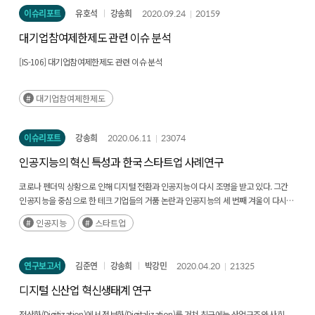
활용될 수 있다. 국내 SW 기업들은 글로벌 빅테크 기업들과 달리 투자 규모, 인력
이슈리포트
유호석
강송희
2020.09.24
20159
측면에서 현격한 차이가 있기 때문에 오픈소스 정책 수립에 있어 빅테크 기업 사례는
정책 수립에 어려움이 있다. 하지만 글로벌 오픈소스 전문기업들은 규모 면에서 국내
대기업참여제한제도 관련 이슈 분석
SW 기업들과 비슷하기 때문에 이들 기업에 대한 상세한 연구는 오픈소스 정책 수립 및
SW 정책 수립에 있어 중요한 자료로 판단된다. 따라서, 오픈소스 전문기업에 대한 현황
[IS-106] 대기업참여제한제도 관련 이슈 분석
분석 및 성장 요인 분석을 통해 새로운 오픈소스 정책 수립, 특히 오픈소스 전문기업
육성 정책을 위한 참고 자료로 활용된다면 정책 방향 설정에 도움이 될 것이다. 6.
대기업참여제한제도
기대효과 SW 생태계에서 오픈소스 영향력이 지속적으로 증가하고 있으며 또한
오픈소스 활용은 SW산업 뿐만 아니라 전산업에서 확산되고 있다. 본 연구는
일차적으로 SW 기업 육성을 위한 하나의 방안으로 오픈소스 전문기업 육성을
이슈리포트
강송희
2020.06.11
23074
제안하면서 국내 오픈소스 전문기업이 많이 등장하고 성장할 수 있는 토대가 마련되길
기대한다. 만약 오픈소스 전문기업들이 많이 등장하고 성장한다면 국내 SW 생태계의
인공지능의 혁신 특성과 한국 스타트업 사례연구
핵심인 중소SW기업들의 경쟁력 상승과 국가 SW 경쟁력도 더욱 강화될 것으로
생각된다. 이들 기업들은 글로벌 오픈소스 생태계를 근간으로 기술 개발과 SW
코로나 펜더믹 상황으로 인해 디지털 전환과 인공지능이 다시 조명을 받고 있다. 그간
사업화가 이루어지기 때문에 오픈소스 기반 기술 경쟁력으로 국내외 시장에서
인공지능을 중심으로 한 테크 기업들의 거품 논란과 인공지능의 세 번째 겨울이 다시
영향력을 키울 수 있을 것으로 생각된다. 이는 곧 고부가가치 산업인 국내 SW산업
도래한다는 비관적 견해도 일부 존재해 왔다. 하지만 머신러닝을 중심으로 한
인공지능
스타트업
성장과 국가 디지털 경쟁력 강화의 초석이 될 것이며, 기업 성장과 함께 고용 증대
인공지능의 사업적 가치가 이미 현실화되기 시작했다. 제한적인 응용 분야에서 작은
효과로 국가 전반에 걸쳐 긍정적 효과를 발휘할 수 있을 것으로 기대된다.
성과들을 내고 있지만(후략)
연구보고서
김준연
강송희
박강민
2020.04.20
21325
디지털 신산업 혁신생태계 연구
전산화(Digitization)에서 정보화(Digitalization)를 거쳐 최근에는 산업구조와 사회,