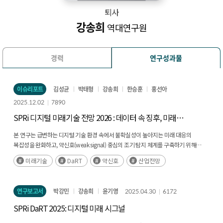
퇴사
강송희
역대연구원
경력
연구성과물
이슈리포트
김성균
박태형
강송희
한승훈
홍선아
2025.12.02
7890
SPRi 디지털 미래기술 전망 2026 : 데이터 속 징후, 미래의
실루엣
본 연구는 급변하는 디지털 기술 환경 속에서 불확실성이 높아지는 미래 대응의
복잡성을 완화하고, 약신호(weak signal) 중심의 조기 탐지 체계를 구축하기 위해
수행되었다. 금년도 SPRi DaRT 2026은 EU, WEF, UNDP, Gartner 등 주요 기관의
미래기술
DaRT
약신호
산업전망
미래기술 보고서를 기반으로 후보 기술을 추출한 뒤, 예비조사(미래연구 전문가)와
본조사(기술 분야 전문가)로 구분된 델파이 조사를 통해 30대 미래 신호를 선정하였다.
전문가의 반복적 평가와 피드백 과정을 통해 신규성, 영향력, 구현 가능성을
연구보고서
박강민
강송희
윤기영
2025.04.30
6172
검증하였으며, 이를 바탕으로 100개의 후보 기술 중 30개 핵심 기술이 최종
확정되었다. 분석 결과, 전년도 SPRi DaRT 2025 대비 총 16개의 신규 개념기술이
SPRi DaRT 2025: 디지털 미래 시그널
새롭게 등장하였으며, 이 중 약신호 기술군은 양자 인터넷, 분산 AI 얼라인먼트, 양자