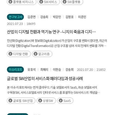
정도이다. 오픈소스 전문기업의 주요 오픈소스 비즈니스 모델은 오픈 코어 모델, 시스템
플랫폼 비지니스
SW서비스
SW플랫폼
통합 모델, 부가가치 라이브러리 모델로 크게 분류할 수 있으며, 이들의 공통점은 고객
유인을 위한 무료 오픈소스 기능과 수익 창출을 위한 독점적 SW 기능의 결합으로 볼 수
연구보고서
김준연
강송희
박강민
김명호
이준민
있다. 그리고, 오픈소스 사업화 단계는 3단계(프로젝트 -> 제품화 -> 수익화)로
구분되며 이 과정에서 오픈소스는 SW 신기술 홍보ž확산을 위한 기술 마케팅 수단으로
2021.07.23
18695
활용되고 있었다. 오픈소스 생태계가 빠르게 성장하며 기업들에게 영향력을 확대함에
산업의 디지털 전환과 역기능 연구 - 니치의 죽음과 디지털
따라 유럽, 영국, 미국에서는 오픈소스의 국가 경제에 미치는 효과에 대한 새로운
카르텔
연구가 등장하고 있다. 유럽에서는 2018년 EU 경제에 미치는 오픈소스의 경제적
전산화(Digitization)와 정보화(Digitalization)가 산업의 구조를 변화시켰다면, 최근의
효과를 950억 유로로 추정하였으며, 영국에서는 2020년 영국 경제에 미치는
디지털 전환(Digital Transformation)은 산업 구조를 넘어 사회 전체의 변화를 가져옴
오픈소스의 경제적 효과를 431억 파운드로 추정하였다. 미국에서는 아파치 재단의
(후략)
아파치 웹 서버의 경제적 효과를 120억 달러로 추정하였고 미국의 GPS의 오픈소스
디지털 전환
알고리즘
협력의 경제적 가치를 1조 4천억 달러로 추정하였다. 이와 같이 오픈소스는 국가 경제,
기술 주권 확보, 스타트업 육성, 국가 인프라 강화에 긍정적 영향을 주기 때문에 정책적
지원이 필요하다고 제안하고 있다. 글로벌 오픈소스 전문기업 현황 분석을 위해
이슈리포트
유호석
최혜리
이현승
강송희
2021.07.20
21852
크런치베이스에서 오픈소스 기업으로 분류한 2130개의 기업 목록을 활용하였다.
글로벌 SW산업의 서비스화 패러다임과 성공사례
크런치베이스는 4천개 이상의 벤쳐 캐피털 회사가 이용하는 대표적인 글로벌 테크
기업 정보 제공 서비스이다. 본 연구에서는 크런치베이스에서 제공하는 오픈소스
본 이슈 리포트에서는 먼저 클라우드 기술 모델로서의 SaaS, 과금 모델로서의
기업의 130개 넘는 데이터 중에서 자료 제공률, 데이터 중요성을 감안하여 27개의
구독형SW, 서비스모델로서의 인터넷 서비스를 포괄하는 SW서비스의 개념을
자료 항목(기업 유형, 지역, 설립연도, 매출 규모, 종사자 수, 경쟁 기업 수, 투자 횟수,
제시한다. 이러한 개념적 정의하에서 글로벌 1위 SaaS인 세일즈포스, 삼성의
투자 유형, 투자 연도, M&A 등)을 선정하여 글로벌 오픈소스 전문기업 현황을
글로벌 SW산업
상용SW
SaaS
물류BPO서비스, 국제기구인 UNCTAD의 ASYCUDA를 SW서비스의 대표적
분석하였다. [그림 2] 연도별 오픈소스 전문기업의 수 분석 결과 오픈소스 전문기업은
성공사례로 제시한다. 해당 성공사례들은 기업 하나가 단독으로 SW서비스를 제공한
매년 꾸준히 늘어나고 있었으며 최근에는 투자 규모도 빠르게 성장하고 있었다. 특히
것이 아니라, 산업 내, 산업 간, 국가 간 다양한 파트너를 참여시켜 협력했다는 공통점이
2000년대에 오픈소스 전문기업의 수가 급격히 증가하기 시작하였고, 투자 규모는 최근