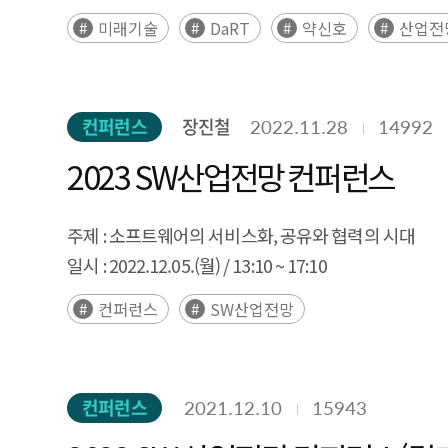
전문가)로 구분된 델파이 조사를 통해 30대 미래 신호
미래기술
DaRT
약신호
산업전
100개의 후보 기술 중 30개 핵심 기술이 최종 확정되었
양자 인터넷, 분산 AI 얼라인먼트, 양자 감지, 부상신호 기
통신, 촉감 홀로그래피, AI 기반 무선 접속 네트워크, 
컨퍼런스
장진철
2022.11.28
14992
시각화 과정을 거쳐, 기술 시그널(약신호·부상신호·
불확실성, 영향력의 상대적 크기를 직관적으로 파악할
2023 SW산업전망 컨퍼런스
2007년부터 2025년까지의 arXiv 데이터를 기반으로 
도출하였다. 이후 연속된 연도 간 클러스터 중심 벡터의 코사인
주제 :
소프트웨어의 서비스화, 공유와 협력의 시대
(death)을 시계열적으로 추적하고 약신호–부상신
일시 :
2022.12.05.(월) / 13:10 ~ 17:10
적용하여 약신호의 전이 구조를 시계열적으로 설명하
장소 :
COEX 컨퍼런스룸 327호 및 온라인 생중계
컨퍼런스
SW산업전망
해석가능성과 정책적 실효성을 향상시켰다. 또한, 약신호
가능성의 토대를 마련하였다. Executive Summary This study 
evolving digital technology landscape and to est
and Signals) was derived by integrating Delphi-bas
컨퍼런스
2021.12.10
15943
of technological change over time. The SPRi DaRT 