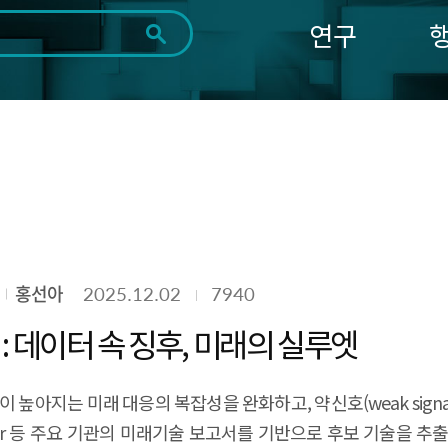
연구
전체
제목
내용
태그
첨부파일
체
1일
1주
1개월
3개월
1년
~
시
마
작
지
일
막
조회
일
홍선아
2025.12.02
7940
 : 데이터 속 징후, 미래의 실루엣
높아지는 미래 대응의 복잡성을 완화하고, 약신호(weak sign
, Gartner 등 주요 기관의 미래기술 보고서를 기반으로 후보 기술