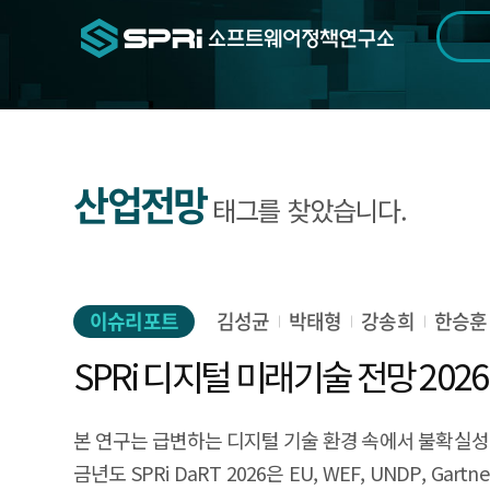
검색범위
기간
전
산업전망
태그를 찾았습니다.
이슈리포트
김성균
박태형
강송희
한승훈
SPRi 디지털 미래기술 전망 2026
본 연구는 급변하는 디지털 기술 환경 속에서 불확실성이 
금년도 SPRi DaRT 2026은 EU, WEF, UNDP