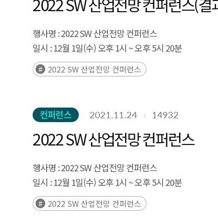
2022 SW 산업전망 컨퍼런스(결
futures-studies experts and main surveys with dom
and evaluated for novelty, impact, and feasibility
행사명 :
2022 SW 산업전망 컨퍼런스
Compared to SPRi DaRT 2025, a total of 16 n
일시 :
12월 1일(수) 오후 1시 ~ 오후 5시 20분
decentralized AI alignment, and quantum sensing
장소 :
온라인 생중계
architecture, neuromorphic computing, LLMs as op
2022 SW 산업전망 컨퍼런스
signals included agentic AI, AI chips, AI-assisted
performed using arXiv papers from 2007 to 2025. 
between cluster centroids across years were used
컨퍼런스
2021.11.24
14932
from weak to emerging to trend signals, capturing 
2022 SW 산업전망 컨퍼런스
to emerging to trend signals—enabled a dynamic int
supplemented with in-depth literature analysis,
행사명 :
2022 SW 산업전망 컨퍼런스
forecasting methods. This research establishes a 
일시 :
12월 1일(수) 오후 1시 ~ 오후 5시 20분
prioritization, emerging-technology early-warning 
장소 :
온라인 생중계
2022 SW 산업전망 컨퍼런스