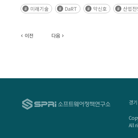
전문가)로 구분된 델파이 조사를 통해 30대 미래 신호
미래기술
DaRT
약신호
산업전
100개의 후보 기술 중 30개 핵심 기술이 최종 확정되었
양자 인터넷, 분산 AI 얼라인먼트, 양자 감지, 부상신호 기
통신, 촉감 홀로그래피, AI 기반 무선 접속 네트워크, 
이전
다음
시각화 과정을 거쳐, 기술 시그널(약신호·부상신호·
불확실성, 영향력의 상대적 크기를 직관적으로 파악할
2007년부터 2025년까지의 arXiv 데이터를 기반으로 
도출하였다. 이후 연속된 연도 간 클러스터 중심 벡터의 코사인
(death)을 시계열적으로 추적하고 약신호–부상신
적용하여 약신호의 전이 구조를 시계열적으로 설명하
해석가능성과 정책적 실효성을 향상시켰다. 또한, 약신호
경기
가능성의 토대를 마련하였다. Executive Summary This study 
evolving digital technology landscape and to est
Copy
and Signals) was derived by integrating Delphi-bas
All 
of technological change over time. The SPRi DaRT 