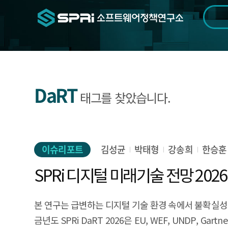
검색범위
기간
전
DaRT
태그를 찾았습니다.
이슈리포트
김성균
박태형
강송희
한승훈
SPRi 디지털 미래기술 전망 2026
본 연구는 급변하는 디지털 기술 환경 속에서 불확실성이 
금년도 SPRi DaRT 2026은 EU, WEF, UNDP