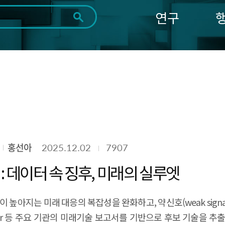
연구
전체
제목
내용
태그
첨부파일
체
1일
1주
1개월
3개월
1년
~
시
마
작
지
일
막
조회
일
홍선아
2025.12.02
7907
 : 데이터 속 징후, 미래의 실루엣
높아지는 미래 대응의 복잡성을 완화하고, 약신호(weak sign
, Gartner 등 주요 기관의 미래기술 보고서를 기반으로 후보 기술