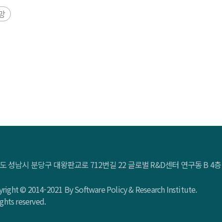
를 선정하였다. 전문가의 반복적 평가와 피드백 과정을 통해 신규
망
다. 분석 결과, 전년도 SPRi DaRT 2025 대비 총 16개의 
술군은 양자 AI, 대규모 행동 모델, 범용 AI 로봇, 제로 트러스트 
추세신호 기술군은 에이전틱 AI, AI 칩, AI 기반 칩 설계, 추
추세신호)과 미래 실현 시기(단기·중기·장기)를 한눈에 보여주는
 수 있도록 하였다. 또한, 본 연구는 델파이 조사 결과를 보완
논문 제목을 Sentence-BERT로 임베딩하고, K-means 클러
 유사도를 계산하여 기술 전이(transition) 를 정의하였으며, 이
호–추세신호로 이어지는 전이 구조를 정량화하였다. 나아가, 
였으며, 6대 주요 약신호 유망기술에 대한 심층 문헌조사를
 조기 탐지 및 전환 예측 체계를 통해 R&D 투자 우선순위 설정
도 성남시 분당구 대왕판교로 712번길 22 글로벌 R&D센터 연구동 B 
was conducted to address the growing complexity and u
ablish an early-detection framework centered on weak sign
right © 2014-2021 By Software Policy & Research Institute.
ed expert assessments with data-driven transition analysis,
rights reserved.
2026 identified 30 future signals through a multi-stage Del