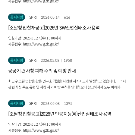
서류접수 : https://www.g2b.go.kr/
공지사항
SPRI
2026.05.14
616
[조달청 입찰재공고]2026년 SW산업실태조사 용역
입찰마감 : 2026.05.27.(수) 10:00까지
서류접수 : https://www.g2b.go.kr/
공지사항
SPRi
2026.05.08
1958
공공기관 사칭 피해 주의 및 예방 안내
최근 위조된 명함을 활용 연구소 직원을 사칭한 사기시도가 발생하고 있습니다. 따라서
관련 사칭 주요 유형 및 사칭 사기 예방 수칙을 안내하오니 참고하셔셔 모두 피해가
없으시도록 유의 부탁드립니다. [공공기관 사칭 주요 유형] - 나라장터 입찰공고 및
계약현황을 통해 낙찰업체 확인 후, 인터넷 포털을 이용해 전화번호 검색 - 실제
공지사항
SPRI
2026.05.08
1395
공고명이나 사업명을 언급하며 발주처 담당자를 사칭해 실무자 전화번호 확보 -
발주처를 사칭해 대리구매, 보험 가입, 금융상품 설명회 참석 등을 유도 - 수의계약 체결
[조달청 입찰공고]2026년 인공지능(AI)산업실태조사 용역
금액을 통장으로 입금 유도 - 업체에 방문하여 통장으로 입금 유도 [공공기관 사칭 사기
4대 피해예방수칙] 1. 내선번호 확인 : 명함의 내선번호가 실제 소속 기관의 것인지
입찰마감 : 2026.05.27.(수) 10:00까지
해당기관 홈페이지에서 점검 2. 발신처/공문 진위 확인 : 의심스러운 경우 해당 부서에
서류접수 : https://www.g2b.go.kr/