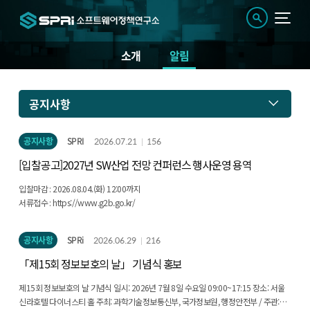
소개
알림
알
공지사항
림
공지사항
SPRI
2026.07.21
156
[입찰공고]2027년 SW산업 전망 컨퍼런스 행사운영 용역
입찰마감 : 2026.08.04.(화) 12:00까지
서류접수 : https://www.g2b.go.kr/
공지사항
SPRi
2026.06.29
216
「제15회 정보보호의 날」 기념식 홍보
제15회 정보보호의 날 기념식 일시: 2026년 7월 8일 수요일 09:00~17:15 장소: 서울
신라호텔 다이너스티 홀 주최: 과학기술정보통신부, 국가정보원, 행정안전부 / 주관: