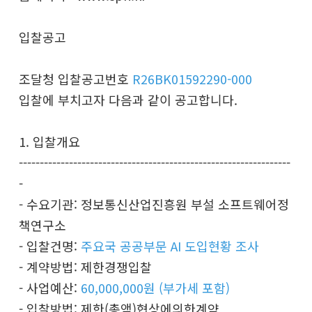
입찰공고
조달청 입찰공고번호
R26BK01592290-000
입찰에 부치고자 다음과 같이 공고합니다.
1. 입찰개요
-----------------------------------------------------------------
-
- 수요기관: 정보통신산업진흥원 부설 소프트웨어정
책연구소
- 입찰건명:
주요국 공공부문 AI 도입현황 조사
- 계약방법: 제한경쟁입찰
- 사업예산:
60,000,000원 (부가세 포함)
- 입찰방법: 제한(총액)협상에의한계약