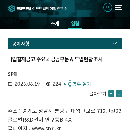
소개
알림
공지사항
[입찰재공고]주요국 공공부문 AI 도입현황 조사
SPRI
2026.06.19
224
공유 열기
글자크기
+
-
주소 : 경기도 성남시 분당구 대왕판교로 712번길22
글로벌R&D센터 연구동B 4층
홈페이지 : www.spri.kr