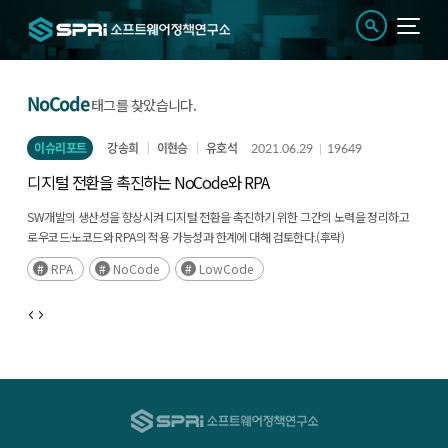
NoCode
태그를 찾았습니다.
이슈리포트
강송희
이현승
유호석
2021.06.29
19649
디지털 전환을 촉진하는 NoCode와 RPA
SW개발의 생산성을 향상시켜 디지털 전환을 촉진하기 위한 그간의 노력을 정리하고
로우코드·노코드와 RPA의 적용 가능성과 한계에 대해 검토한다.(후략)
RPA
NoCode
LowCode