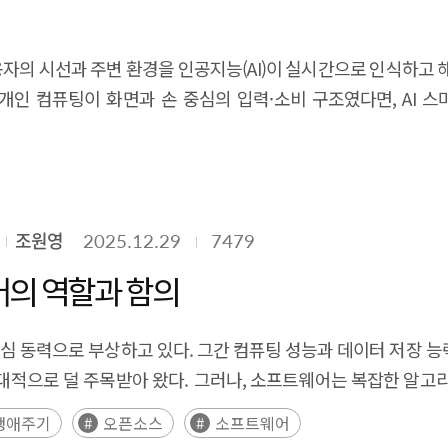
 model development through diverse approaches, including 
성형 AI의 발전과 XR 디바이스의 기술적 개선을 바탕으로 가상융
neration, and spatial intelligence implementation. In par
, 원격 협업, 직무훈련 등 실질적인 활용 사례가 가시화되면서 산업의
사용자의 시선과 주변 환경을 인공지능(AI)이 실시간으로 인식하
enecks in Physical AI development: data scarcity and pre-d
」에서 제시된 AI 기본사회 주요 과제를 중심으로, 가상융합이
개인 컴퓨팅이 화면과 손 중심의 입력·소비 구조였다면, AI 
h synthetic data and virtual simulations, world models can s
서는 가상공간에서 AI 정책의 영향을 시뮬레이션하고 아바타 기
형 AI와 멀티모달 AI의 발전에 힘입어 새로운 개인 컴퓨팅 패러다임을 형성하
rld testing processes. This enables the development of s
털 트윈 기반 리빙랩을 통해 사회 문제 해결을 위한 AI 기술을 
서는 메타, 삼성전자, 구글 등 주요 빅테크 기업들이 AI 스마트
ich manufacturing-based industrial data to establish manu
융합은 돌봄과 의료 분야에서도 활용 가능성이 크다. 가상현실 기반
로 빠르게 시장 진입을 확대하고 있다. 현재 음성 전용 AI 스마
Sim-to-Real alignment and domain-specific world model dev
 지원하고, 가상 원격 협진이나 환자 디지털 트윈을 활용한 의료 
shing a national R&D framework that integrates VLA, simula
 가상환경에서 실제 범죄 상황을 체험하고 대응하는 교육을 제공하
조원영
2025.12.29
7479
가 해석하고 확장하는 ‘시선의 지능화’ 단계로 진화할 것으로 전
cture for the future AI industry and a key enabling tec
업 공정 디지털 트윈을 활용한 교육 프로그램을 통해 국민 누
에서 구조적 변화를 유발할 가능성이 있다. 특히 AI 스마트 글래
의 역할과 함의
such, proactive responses at the levels of technological 
 서비스 확대, 생활
 등 기술적 과제와 함께, 개인정보
I 기본사회를 구현하기 위한 공간적 인프라이자 정책 실험 플랫폼
보 등 사회·제도적 이슈에 대한 대응이 동시에 필요하다. 현재는 
 핵심 동력으로 부상하고 있다. 그간 컴퓨팅 성능과 데이터 저장 능
 반복하지 않기 위해서는 단순한 가상 공간 구축에 머무르지 않고,
재하는 과도기적 국면에 있으며, 기술 확산과 사회적 수용성 
즘을 구현하는 수준을 넘어, AI 기술의 효율성, 확장성,
pread across industry and society, AI is
레임워크와 프로그래밍 언어는 개발자와 연구자가 정교한 AI 모
social infrastructure comparable to electricity, water, and 
생애주기
오픈소스
소프트웨어
인 컴퓨팅 인터페이스로 안정적으로 정착하고 산업적·사회적 가치
 고성능 컴퓨팅 자원을 활용한 연산에 기반하고 있다. AI 모델은
ich AI technologies ensure the basic quality of life and safet