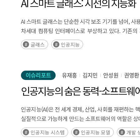
AI 스마트 글래스: 시선의 지능화
South Korea have intensified competition in world
발전의 제약 요인으로 작용하였다. 그러나 최근에는 생
supervised physics prediction, synthetic data ge
제조·국방·의료 등 다양한 산업 분야에서 가상 시뮬레이션
AI 스마트 글래스는 단순한 시각 보조 기기를 넘어, 
important solution to addressing two major bottl
국가인공지능전략위원회의 「대한민국 인공지능 행동계획
차세대 컴퓨팅 인터페이스로 부상하고 있다. 기존의 
difficult-to-obtain real-world behavioral data wit
구체적으로 제시한다. 우선 사회적 합의 형성 측면에
데이터가 되는 ‘시선 중심 컴퓨팅’으로의 전환을 의미하며, 생성
autonomous systems while replacing risky real-wo
글래스
인공지능
구축함으로써 정책 수용성을 높일 수 있다. 또한 디지
향후 높은 성장 잠재력을 보유하고 있다. 글로벌 시장에
perspective, South Korea needs to leverage its r
가상 직무훈련을 통해 AI 전환에 따른 일자리 변화와 재교육 문제에도 대응할 수 있다. 이와 함께 가상
본격화하고 있으며, 중국 기업들은 제조 경쟁력을 기반으
fidelity virtual environments, while promoting 
인지훈련과 아바타 상담을 통해 고령층의 정서적 돌봄을
스마트 글래스로의 발전이 예상된다. AI 스마트 글래스는 단기적으로 스마트폰을 보완하는 시선 기반 인터페이스로 확산되고, 중기적으로는 공간의 맥락을 이해하는 공간 기반
global competitiveness in world models by establi
딥페이크나 금융 사기 등 AI 기반 범죄 대응을 위해
이슈리포트
유재흥
김지민
안성원
권영환
인터페이스로 발전하며, 장기적으로는 인간의 시선을 AI
models are expected to become a core infrastru
지원하는 방식도 제안된다. 나아가 가상 캠퍼스와 산
산업 현장의 작업 방식, 광고·교육·의료 등 다양한 영역
인공지능의 숨은 동력-소프트웨어
autonomous driving, and virtual convergence. As 
구축함으로써 지역과 계층 간 AI 교육 격차를 완화할 수 있다. 종합적으로 볼 때 가상융합은 AI 공론장 구축, 사회문제 해결 실험, 일자리 전환 대응, 돌봄·의료
지능 구현을 가능하게 하는 핵심 기반으로 작용할 것으로 예상된다. 한편 AI 스마트 글래스는 배터리 지속시간 개선, 기기 경량화, 시야각 확대
national policy are essential.
안전 강화, 교육 역량 강화 등 다양한 분야에서 A
보호 우려, 디지털 격차 심화 가능성, 사회적 수용성 확
인공지능(AI)은 전 세계 경제, 산업, 사회를 재편하는
프로젝트가 일회성 행사나 전시성 구축에 그쳤던 사례를
기대와 프라이버시·안전 등에 대한 우려가 동시에 존
실질적으로 가능하게 만드는 소프트웨어의 역할은 상대적으로 덜 주목받아 왔다. 그러나, 소프트웨어는 복잡한 알고리
지속 가능한 운영 모델과 성과 중심의 정책 설계가 함께 마련될 필요가 있다. Executive Summary As AI technologies rapidly s
시점이다. 이에 본 연구는 산업 생태계 경쟁력 강화 지원, ‘시선 중심 컴퓨팅’ 시대 대비를 위한 선제적 제도 설계, 새로운 디지털 격차 대응을 위한 포용 정책의 필요성을
접근성 등을 좌우하는 기반이다. 고급 소프트웨어 프
entering a stage where it functions as a universal 
인공지능 시스템
인공지능 모델
개발 
제시한다. 이를 통해 AI 스마트 글래스가 새로운 개
현대의 인공지능은 방대한 데이터의 수집, 처리, 그리고
proposed the concept of an “AI Basic Society,” in wh