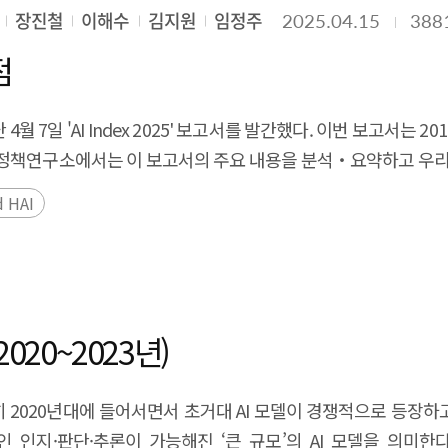
operational models and performance-oriented policy design
a survey of companies and universities on attracting overseas
장진철
이해수
김지원
임정주
2025.04.15
388
tatus and difficulties of attracting overseas talent, and 
점
 hire overseas digital talent, and that there is a high dema
 difficulties in obtaining information on overseas talents,
 7일 'AI Index 2025' 보고서를 발간했다. 이번 보고서는 2
erseas talents, financial support, and improving the visa sy
정책연구소에서는 이 보고서의 주요 내용을 분석‧요약하고 우리의 
epare customized support policies to solve the difficulties
 경쟁에서 중국의 약진이 두드러진다. AI의 성능은 매년 급격
ut are having difficulty hiring them. The overseas digital 
d HAI
어 상향 평준화 되었다. 또한, AI의 활용 확산은 과학과 의료
unities and a stable family environment to be importan
에 따라 각국에서는 AI에 관련한 규제 법률을 늘리고 있는 추세이
he channels that companies and overseas digital talent use to r
다. 세계적으로 AI 및 CS교육이 빠르게 확산하고 있어 AI 전
 order to attract overseas digital talent to Korea and suppor
6
양상을 보였다. Executive Summary The Stanford Ins
 and permanent residence. Tailored policies and systemati
port on April 7th. This report that published since 2017,
020~2023년)
nt are needed. In the case of the visa system, it is necessa
ation. The SPRi analyzes and summarizes the main contents o
ove the visa system to minimize barriers for digital overseas 
is becoming more intense every year, and China's advance
e long term, Korea should continue to provide various su
히 2020년대에 들어서면서 초거대 AI 모델이 경쟁적으로 등장하고
ncreased rapidly every year, and new benchmarks have eme
, and support for housing, schooling, and other aspects of li
인지·판단·추론이 가능해진 ‘큰 규모’의 AI 모델을 의미한