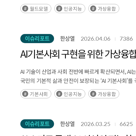
모델은 인간의 멘탈 모델과 유사하게 환경에 대한 이
월드모델
인공지능
가상융합
모델은 명시적, 암묵적, 시뮬레이터 기반, 하이브리드형
미국, 중국, 유럽, 한국 등 주요국의 기업들은 각각 실시
경쟁을 본격화하고 있다. 특히 월드 모델은 피지컬AI
이슈리포트
한상열
2026.04.06
7386
대규모 행동 데이터를 합성 데이터와 가상 시뮬레이션으
안전하고 효율적인AI 시스템 개발이 가능해진다. 정
AI기본사회 구현을 위한 가상융합
Sim-to-Real 정합성 확보, 도메인 특화 월드 모
글로벌 월드 모델 경쟁력을 확보해야 한다. 결론적으로 
AI 기술이 산업과 사회 전반에 빠르게 확산되면서, A
산업 생태계, 국가 정책 차원의 선제적 대응이 요구된다. Executive Su
국민의 기본적 삶과 안전이 보장되는 ‘AI 기본사회’를 
to move beyond simple language and image proces
기본사회는 기술 발전의 성과가 특정 집단에 집중되지 
기본사회
인공지능
가상융합
They are increasingly regarded as next-generation fo
속에서 체감할 수 있는 실행 인프라가 필요하다. 이 과정에서 XR, 디지털 트윈 등 가상융합은 현실과 디지털 세계를 연결하는 공간적 인터페이스로서 중요한 역할을 수행할 수
importance is expanding across robotics, autono
있다. 가상융합은 시공간의 제약을 극복하여 다양한 사
proactive simulation of diverse scenarios and o
있는 몰입형 환경을 제공한다. 특히 물리적 접근성이
models are evolving across various paradigms, incl
이슈리포트
한상열
2026.03.25
6625
보편적 접근성을 강화하는 핵심 인프라로 기능할 수 있다. 가상융합은 코로나19 기간 동안 높은 기대를 받았으나, 실제 활용이 게임이나 이벤트 중심 
domains such as video generation, autonomous d
사용자에게 명확한 가치 제안을 제공하지 못하면서 기