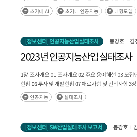
become more standardized as the performance gap
만들어지는 기존의 일반 AI는 학습된 과업(task)에 
초거대 AI
초거대 인공지능
대형모델
science and medicine, and various efforts for resp
2023년까지 전 세계에 출시된 초거대 AI 모델 현황을
laws related to AI. The level of global investment i
(‘24년 7월)한 초거대 AI 모델 현황 DB를 통해 데이
recession. As AI and CS education are rapidly spr
유형 등의 다양한 기준으로 정리·분석하였다. 우리나라 현황에 
increasing optimism, trust in fairness is showing a 
[정보센터] 인공지능산업실태조사
봉강호
김
2023년 인공지능산업 실태조사
1장 조사개요 01 조사개요 02 주요 용어해설 03 모집단
현황 06 투자 및 개발현황 07 애로사항 및 건의사항 3장
인공지능
실태조사
[정보센터] SW산업실태조사 보고서
봉강호