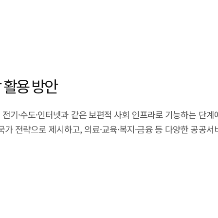
해와 미래 예측을 기반으로 다양한 시나리오를 사전에 시뮬레이
 등 다양한 패러다임으로 발전하고 있으며, 비디오 생성, 자율주행
간 3D 가상환경 생성, 자기지도 기반 물리 예측, 합성 데이터 생
 발전의 핵심 병목인 데이터 부족과 사전 검증 문제를 해결하는 
로 보완함으로써 로봇과 자율 시스템의 학습 비용을 줄이고, 위험
책적으로 한국은 제조업 기반의 풍부한 산업 데이터를 활용해 제조
 활용 방안
델 개발 등을 추진할 필요가 있다. 또한 VLA, 시뮬레이션, 제조
월드 모델은 향후 AI 산업의 핵심 인프라이자 피지컬AI, 자율주
I는 전기·수도·인터넷과 같은 보편적 사회 인프라로 기능하는 단계에
mmary Recent world models have emerged as a critica
국가 전략으로 제시하고, 의료·교육·복지·금융 등 다양한 공공서비
sing toward understanding the structure and dynamics of 
않고 모든 국민에게 공정하게 제공되는 포용적 사회 구현을 목표로
undational technologies for achieving Artificial General Inte
mous driving, and virtual convergence industries. Similar
회 문제를 가상환경에서 사전에 실험하고 검증할 수 있게 하며, 
ptimal decision-making by understanding environments and
 낮은 지역이나 사회적 취약계층에게도 고품질의 공공 서비스를 
uding explicit, implicit, simulator-based, and hybrid appro
서비스에 머무르고
riving, and autonomous agents. Recently, leading compani
대에 비해 확산 속도가 제한적이었다. 또한 고가의 장비, 제한된