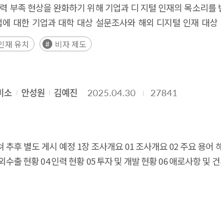
y the National AI Strategy Committee and presents concrete
해야 함을 확인한다. Executive Summary AI and cybersec
 early adoption phase, societal expectations and concerns
 인력 부족 현상을 완화하기 위해 기업과 디 지털 인재의 목소리를
e as critical instruments for sustaining long-term AI competi
olicies. First, in terms of building social consensus, virtu
ing countries to adopt distinct governance, strategy, a
 a critical moment for policy intervention to balance technolo
업에 대한 기업과 대학 대상 설문조사와 해외 디지털 인재 대상
ased on the recognition that the competitiveness of the 
forms where diverse stakeholders participate through av
on, China, and Japan—and emerging economies such as S
 measures to strengthen industrial ecosystem competitivenes
결과 기업은 채용할 수 있는 국내 인재가 부족하며 해외 디지털 
인재 유치
비자 제도
labs can enable AI technologies for solving social problems 
 their implications for global markets and corporate act
g, and develop inclusive policies to address emerging forms
과 대학은 해외 인재 정보 획득, 의사소통, 비자 취득에 어려움을
the overall AI ecosystem.
an also help address employment transitions and reskilling ch
tive action–based risk and safety measures, while the Eur
ble AI smart glasses to be stably established as a new pe
하고 시급한 정책으로 응답하였다. 해외 디지 털 인재의 경우는 
t potential in the fields of care and healthcare. Emotiona
 strengthens a centralized, security- and data-control-or
송금 등의 행정 처리에도 어려움을 겪고 있는 것으로 분석되었다
ar-based counseling, while medical accessibility can be i
oductivity gains. Saudi Arabia links centralized strategie
미소
안성원
김예진
2025.04.30
27841
으 로 각 기업의 애로사항을 해결하기 위한 맞춤형 지원 정책 마
ng patient digital twins. Furthermore, to respond to AI-dr
ile implementation. Given widening cross-country divergenc
 안정적인 가족 동반 환경 등을 구직의 중요 요인으로 검토하고 있
to experience and respond to simulated crime scenarios in v
to proactively identify country- and technology-specific ris
인재 심층 인터뷰 결과 기업과 해외 디지털 인재는 유사한 애로
ctims. In addition, education programs using virtual campus
y and technology—ranging from strongly enforceable legal o
널이 다른 현상으로 인해 기업이 해외 인재 정보 획득에 어려움
추후 별도 게시 예정 1장 조사개요 01 조사개요 02 주요 용어 해설
d practical experience, thereby reducing AI education disparit
ussion—so firms can better assess compliance risks and mark
정책 지원이 아 닌 전방위적 유입, 정착, 영주를 위한 생태계 
외수출 현황 04 인력 현황 05 투자 및 개발 현황 06 애로사항 및 
infrastructure and a policy experimentation platform for rea
원 시스템 마련이 요구된다. 특히 비자 제 도의 경우는 디지털 산
tion spaces, experimentation for solving social problems,
한 디지털 해외 인재의 국내 체류 장애물을 최소화할 필요가 있다
ic safety, and strengthening of educational capabilities. 
, 기업 문화 적응 지원, 주택, 학교 등 생활 관련 지원 등 다양
e limited to one-time events or exhibition-oriented initiati
is necessary to prepare effective measures to secure overseas 