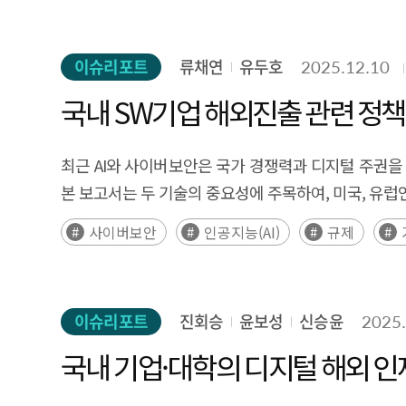
Executive Summary AI smart glasses are emerging as a next-generation computing interface that goes beyond simple visual assistance devices by enabling
제품의 근간이 된다. 즉, 소프트웨어가 AI를 만들고, AI는 다시 소프트웨어
vision, AI-driven innovation is being promoted acr
artificial intelligence (AI) to recognize and inter
함의를 갖는다. 하드웨어 인프라나 데이터에 대한 투
Society aims to build an inclusive society in whic
the physical world. Whereas traditional personal 
이슈리포트
류채연
유두호
2025.12.10
같은 전략적 지원이 병행되어야 한다. 더불어 소프트웨어
among all citizens. To achieve this, practical imple
a transition toward “gaze-centered computing,” i
뒷받침하는 핵심 수단이 될 것이다. 결국 ‘소프트웨어 생태계
국내 SW기업 해외진출 관련 정책
lives. In this context, virtual convergence technologies—such as XR and digital twins—can play a critical role as spatial interfaces connecting the physical and
AI and multimodal AI, this shift is forming a new paradigm in personal computing. The AI
AI의 개발 생애주기 단계별로 저변에서 활용되는 소프트웨어의 역
digital worlds. Virtual convergence makes it poss
potential in the coming years. Globally, major te
Artificial intelligence (AI) is emerging as a core
verified in virtual environments before implement
최근 AI와 사이버보안은 국가 경쟁력과 디지털 주권을
generation platform and are accelerating competi
power and data storage capacity—have received co
understand and utilize AI technologies. In particula
본 보고서는 두 기술의 중요성에 주목하여, 미국, 유
their manufacturing competitiveness. At present, 
underexplored. However, software extends far beyond the mere implementation of complex algorithms; it constitutes the foundation that determines the
among socially vulnerable groups, virtual converge
국가 전략, 규제 체계를 종합적으로 분석하였다. 국가
displays is anticipated. In the short term, AI smart glasses are likely to spread as gaze-based interfaces that complement smartphones. In the mid-term, they are
사이버보안
인공지능(AI)
규제
efficiency, scalability, and accessibility of AI
Virtual convergence attracted significant attenti
취하면서도 위험관리와 안전성 확보를 위한 행정명령 기반 
expected to evolve into spatial interfaces capable
rapidly design, refine, and deploy sophisticated AI
based services. As a result, it struggled to prese
중국은 국가안보와 데이터 통제를 핵심 원칙으로 하는
advance toward a stage of “intelligent gaze,” in w
computation leveraging high-performance computin
equipment costs, limited content, and the lack o
있다. 신흥국 중 사우디아라비아는 초대형 프로젝트와 
multiple domains, including information discovery, 
range of AI services and products. In this sense, s
이슈리포트
진회승
윤보성
신승윤
2025.
in generative AI and technological improvements i
규범 체계와 민첩한 실행 구조를 기반으로 아시아 지역
particular, AI smart glasses are expected to funct
mutual and reinforcing growth. The fundamental importance of software carries clear policy implications. Investment in hardware infrastructure or data alone is
services. At the same time, practical use cases—suc
시장 진입 기회를 판단하는데 참고할 수 있도록 각 국
국내 기업·대학의 디지털 해외 인
context-aware intelligence in AI systems. At the same time, AI smart glasses face technical challenges such as improving battery life, reducing device weight, and
insufficient; it must be accompanied by strategic
education, manufacturing, defense, and healthcare, increasing the pote
주요 기반시설 등 일부에만 의무 부과, 지침·권고 수
expanding field of view, alongside social and instit
software security frameworks. Furthermore, po