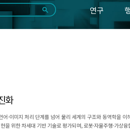
연구
전체
제목
내용
태그
첨부파일
체
1일
1주
1개월
3개월
1년
~
시
마
작
지
일
막
조회
일
 진화
지능이 단순한 언어·이미지 처리 단계를 넘어 물리 세계의 구조와 동역학
I 실현을 위한 차세대 기반 기술로 평가되며, 로봇·자율주행·가상