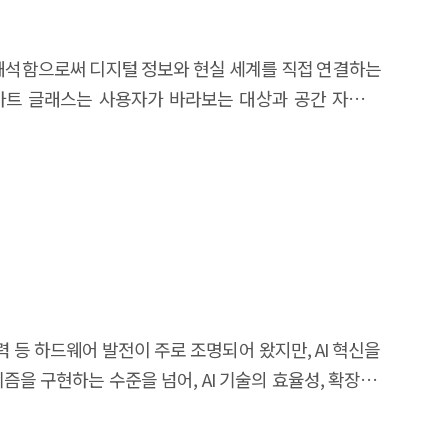
real-time 3D virtual environment generation, self-
합 서비스의 개인화와 몰입도가 높아지고 있으며, 교육·
ticular, world models are gaining attention as an
 재도약 가능성이 높아지고 있다. 본 보고서는
고 해석함으로써 디지털 정보와 현실 세계를 직접 연결하는
eployment validation challenges. By supplementing
 실제 정책 실행 과정에서 어떻게 활용될 수 있는지를
스마트 글래스는 사용자가 바라보는 대상과 공간 자체가
ignificantly reduce the cost of training robots and
반 토론을 통해 다양한 이해관계자가 참여하는 공론장을
고 있다. AI 스마트 글래스 시장은
afer and more efficient AI systems. From a policy
가상환경에서 실험하고 검증할 수 있으며, 가상 오피스와
 글래스를 차세대 플랫폼으로 인식하고 생태계 구축 경쟁을
facturing-specialized physical datasets and high-
트 글래스가 주류를 이루고 있으나 디스플레이를 갖춘 AI
elopment. In addition, South Korea should secure
시뮬레이션을 통해 의료 접근성을 개선할 수 있다. 또한
tion, and manufacturing data. In conclusion, world
거나, 아바타 기반 상담을 통해 피해자의 심리적 회복을
망된다. 이러한 변화는 정보 탐색 방식, 의사결정 과정,
hnology driving the advancement of Physical AI,
구나 AI 교육과 실무 경험에 접근할 수 있는 환경을
스는 1인칭 시점 데이터의 주요 생성 장치로서 AI의 맥락
innovation, industrial ecosystem development, and
으로 활용될 수 있다. 다만 과거 일부 공공 가상융합
AI 스마트 글래스 도입 초기 단계로, 기술에 대한 사회적
력 등 하드웨어 발전이 주로 조명되어 왔지만, AI 혁신을
 실제 정책 효과와 서비스 활용 가치를 창출할 수 있는
확보 간의 균형을 마련하기 위한 정책적 역할이 중요한
델을 신속하게 개발하고 개선 및 배포하도록 지원한다.
the internet. In response, the Republic of Korea has
 창출로 이어질 수 있는 정책 방향을 도출하고자 한다.
 다양한 응용 애플리케이션의 엔진으로 여러 AI 서비스와
y of all citizens, as a national strategy. Under this