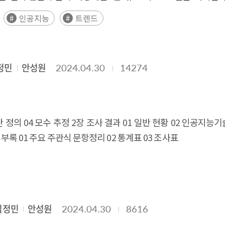
 between models has narrowed. In addition, the spread of
한하여 수행이 가능한 반면, 초거대 AI는 더욱 복잡하고 광범위한 
인공지능
트렌드
onsible AI are also being promoted as the use of AI spreads.
 분석하고, 글로벌 기술 동향과 트렌드를 살펴보았다. 구체적으로,
n the AI ​​field in 2024 has increased significantly, unlike 
터를 수집하고, 2020년부터 2023년까지 출시된 초거대 AI 모델에
eading worldwide, the production of AI experts is also acce
대해서도 주목하고, AI 분야에 대한 정책적 시사점을 도출하였다. Exec
decreasing trend.
정민
안성원
2024.04.30
14274
 정의 04 모수 추정 2장 조사 결과 01 일반 현황 02 인공지능기
 부록 01 주요 주관식 문항정리 02 통계표 03 조사표
김정민
안성원
2024.04.30
8616