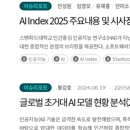
virtual spaces and instead develop sustainable 
and digital talents. In this article, we conducted 
이슈리포트
안성원
임영모
유재흥
안미소
real service value.
overseas digital talent, to analyze the current s
AI Index 2025 주요내용 및 시사
companies are short of domestic talent and want to
sized enterprises. Companies and universities face
스탠퍼드대학교 인간중심 인공지능 연구소(HAI)가 지난 4월
respondents identified providing information on ov
대한 종합적인 관점의 브리핑을 제공한다. 소프트웨어
problem. It is analyzed that it is necessary to pr
매년 더욱 치열해지고 있으며, 선두 주자인 미국과의
have a high demand for overseas digital talents b
인공지능
AI
AI Index
Stanfor
등장했다. 고성능 모델들은 모델 간 성능 격차가 줄어들
considered smooth communication, career opport
책임있는 AI를 위한 다양한 노력들도 추진되고 있다. 이
overseas digital talent share similar pain points, t
인해 감소세였던 지난 `22~23년과 달리 크게 증가하였
companies to access overseas talent information. In
이슈리포트
봉강호
2024.08.19
2205
전망이 증가하고 있는 가운데, 공정성에 대한 신뢰도는 감소하는 
a holistic ecosystem for attraction, settlement,
Intelligence(HAI) released the 'AI Index 2025' re
글로벌 초거대 AI 모델 현황 분석(2
faced by companies in acquiring global digital tale
perspective briefing on the current global AI situ
the characteristics of the digital industry, and impr
The competition in AI research and development 
talents to settle and work stably in Korea in th
인공지능(AI) 기술은 급격한 속도로 발전해왔으며, 특
States, the leader. The performance of AI has i
training, support for adapting to corporate culture
바탕으로 방대한 데이터를 학습해 인간처럼 종합적인 