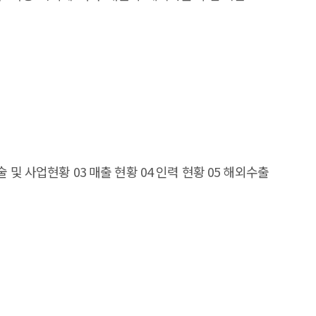
 AI utilization is leading to the development of
분야에서 과업을 수행할 수 있다. 본고에서는 2020년부터
 Accordingly, each country is increasing regulatory
 미국 민간 연구단체인 ‘EPOCH AI’가 최근 업데이트
2022-2023, when it was decreasing due to the economic
 대해 출시년도, 국가, 분야, 과업유형, 개발형태, 개발조직
lerating. While public opinion on AI is showing an
utive Summary Artificial
술 및 사업현황 03 매출 현황 04 인력 현황 05 해외수출