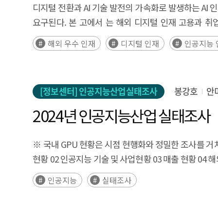
the “Republic of Korea AI Action Plan” proposed b
진입전략의 핵심 요소로 인식하고, 시장별로 차별화된 대응전략을 수립
acceptance. As the technology is currently in its
디지털 전환과 AI 기술 발전의 가속화로 발생하는 AI
innovation, and international cooperation will serv
in the actual implementation of AI Basic Society p
competitiveness and digital sovereignty, prompt
market in a transitional stage. Accordingly, this is
요구된다. 본 고에서 는 해외 디지털 인재 고용과 취
AI policy should be designed and implemented b
policies and establish public deliberation plat
economies—the United States, the European Uni
context, this study highlights the need for policy
애로사항을 분석하고 시사점을 도출하였다. 설문조사 
competitiveness of AI. This report examines the roles and illustrative cases of software underpinning each stage of the AI development lifecycle and explores
해외 우수 인재
디지털 인재
인공지능 
acceptance. In addition, digital-twin-based living 
approaches in AI and cybersecurity and assessing
preparation for the era of gaze-centered computin
해외 디지털 인재 수요가 많은 것으로 파악되었다. 기업
software policy directions aimed at strengthening 
Virtual offices and virtual job training programs c
combines private-sector-led innovation with execu
study aims to derive policy directions that ena
정보 제공, 재정적 지원, 비자 제도 개선 등을 중요
the same time, virtual convergence has significan
frameworks such as the EU AI Act and NIS2. China
industrial and societal value.
기업은 원격 근무 시 업 무지원 시스템 부족, 해외 
virtual-reality-based cognitive training and avat
approach centered on voluntary guidelines and pr
[정보센터] 인공지능산업실태조사
봉강호
안
어려움을 겪고 있는 중소기업, 스타트업 기업을 대상
medical professionals and medical simulations usi
advances a balanced regulatory framework with ag
디지털 인재는 원활한 의사소통, 커리어 발전 가능성,
2024년 인공지능산업 실태조사
immersive training programs can allow individuals 
highlights the need for Korean software companies 
어려움을 겪고 있었다. 기업 설문조사와 해외 디지털 
can help support the psychological recovery of vi
level regulatory intensity scale for each countr
채널과 해외 디지털 인 력이 구직을 위해 사용하는 채
※ 국내 GPU 현황은 시점 현행화와 정밀한 조사를 거쳐 
environments where anyone can access AI education an
based self-regulation, and legislation under disc
유치하고 안정적인 정착을 지원하기 위해서는 단편적 
현황 02 인공지능 기술 및 사업현황 03 매출 현황 04 해
virtual convergence can function as both a spatial 
strategies.
당면하는 애로사항 해결을 위한 맞춤형 정책과 체계적 지
조사표
including the establishment of AI public delibera
인공지능
실태조사
체류자격 전환의 유연 성 확대 등 비자 제도 개선을 통
care and healthcare services, enhancement of publ
정착하고 안정적으로 근무할 수 있도록 지속적 한국어 교육
which some public virtual convergence projects wer
Summary To alleviate the shortage of AI talent, it 