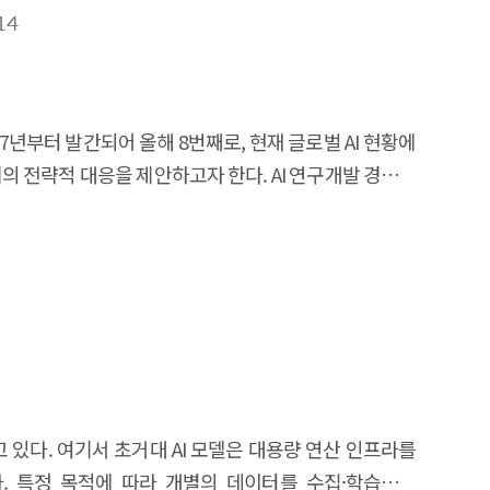
s that can generate tangible policy outcomes and
 digital talent, as well as in-depth interviews with
14
to draw implications. The survey results show that
nd for overseas digital talent in small and medium-
 communicating with them, and obtaining visas, and
017년부터 발간되어 올해 8번째로, 현재 글로벌 AI 현황에
stem as important and urgent policies to solve this
전략적 대응을 제안하고자 한다. AI 연구개발 경쟁은
 of each company, targeting SMEs and start-ups that
하게 증가하여 이를 측정하기 위한 새로운 벤치마크들이
talent who participated in the in-depth interviews
계의 발전을 이끌고 있으며, AI의 활용이 확산됨에 따라
t factors in finding a job. While companies and
다. AI 분야의 `24년의 글로벌 투자 수준은 경기침체로
ecruit are different, which can make it difficult for
문가 배출도 가속화되고 있다. AI에 대한 여론은 낙관적인
t their stable settlement, it is necessary to create
titute for Human-Centered Artificial
c support systems based on solving the challenges
 is the 8th this year and provides a comprehensive
ry to develop visas and related programs tailored to
f this report and proposes our strategic response.
talent to stay in Korea. In order for overseas digital
s are notable in its competition with the United
pport policies such as continuous Korean language
 있다. 여기서 초거대 AI 모델은 대용량 연산 인프라를
rged to measure it. High-performance models have
fe.
다. 특정 목적에 따라 개별의 데이터를 수집·학습하여