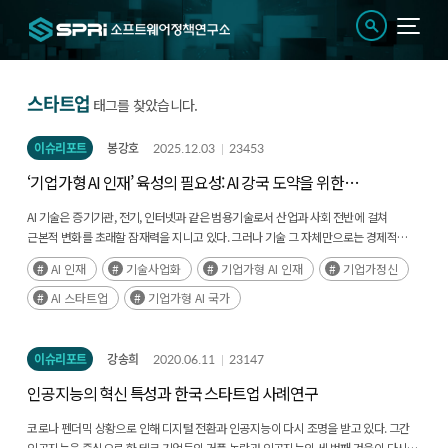
스타트업
태그를 찾았습니다.
이슈리포트
봉강호
2025.12.03
23453
‘기업가형 AI 인재’ 육성의 필요성: AI 강국 도약을 위한
한국형 전략의 출발점
AI 기술은 증기기관, 전기, 인터넷과 같은 범용기술로서 산업과 사회 전반에 걸쳐
근본적 변화를 초래할 잠재력을 지니고 있다. 그러나 기술 그 자체만으로는 경제적
가치를 실현할 수 없으며, 실제 상품이나 서비스로 전환하는 사업화 과정이 필수적이다.
AI 인재
기술사업화
기업가형 AI 인재
기업가정신
한편, AI와 같은 하이테크 분야에서는 높은 기술적 이해와 전문지식이 성공적 사업화의
핵심 요인이 된다. 실제로 대다수의 성공적 AI 스타트업은 석·박사급 고급 AI 인재가
AI 스타트업
기업가형 AI 국가
기업가정신을 발휘하여 창업한 경우로 확인되고 있다. 이에 본고에서는 AI에 관한
전문지식과 기술을 바탕으로 기업가정신을 발휘하여 새로운 사업 기회를 추구하는
'기업가형 AI 인재' 육성의 필요성을 제기한다. 그동안 우리나라의 AI 인재 정책은
이슈리포트
강송희
2020.06.11
23147
연구자 양성 및 고급 연구인력 확보, 그리고 산업기술인력 양성을 통한 노동수요 대응에
인공지능의 혁신 특성과 한국 스타트업 사례연구
방점을 두고 추진돼 왔다. 여기에 더해, AI 인재 양성 정책의 지향점으로 혁신 및
신기술의 사업화를 통해 새로운 시장과 양질의 일자리를 창출하는 경제주체인
코로나 펜더믹 상황으로 인해 디지털 전환과 인공지능이 다시 조명을 받고 있다. 그간
‘기업가’로서의 경력 경로를 추가·반영할 필요가 있다. 고급 과학기술 인재를 대상으로
인공지능을 중심으로 한 테크 기업들의 거품 논란과 인공지능의 세 번째 겨울이 다시