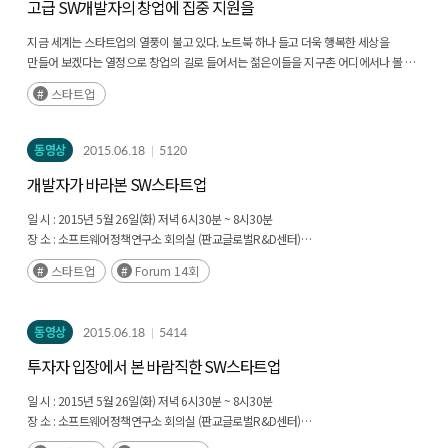
고급 SW개발자의 창업에 집중 지원을
entrepreneurship, rather than being limited to an educational perspective.
Ultimately, this paper proposes establishing a national vision for 'realizing an
지금 세계는 스타트업의 열풍이 불고 있다. 노트북 하나 들고 더욱 행복한 세상을
entrepreneurial AI state,' where AI-based entrepreneurial activity drives economic
만들어 보겠다는 열정으로 창업의 길로 들어서는 젊은이들을 지구촌 어디에서나 볼 수
growth. A comprehensive national strategy must be planned and executed to
있다.(후략)
achieve this vision.
스타트업
동영상
2015.06.18
5120
개발자가 바라본 SW스타트업
일 시 : 2015년 5월 26일(화) 저녁 6시30분 ~ 8시30분
장 소 : 소프트웨어정책연구소 회의실 (판교글로벌R&D센터)
스타트업
Forum 14회
임정욱(스타트업 얼라이언스 센터장) 한국 스타트업의 특징 및 정부의 역할
유호석(SPRi 선임연구원) 창조경제에서의 SW스타트업의 역할과 이슈
송은강(캡스톤파트너스 대표) 투자자 입장에서 본 바람직한 SW스타트업
동영상
2015.06.18
5414
노상범(OKKY 대표) 개발자가 바라본 SW스타트업
투자자 입장에서 본 바람직한 SW스타트업
일 시 : 2015년 5월 26일(화) 저녁 6시30분 ~ 8시30분
장 소 : 소프트웨어정책연구소 회의실 (판교글로벌R&D센터)