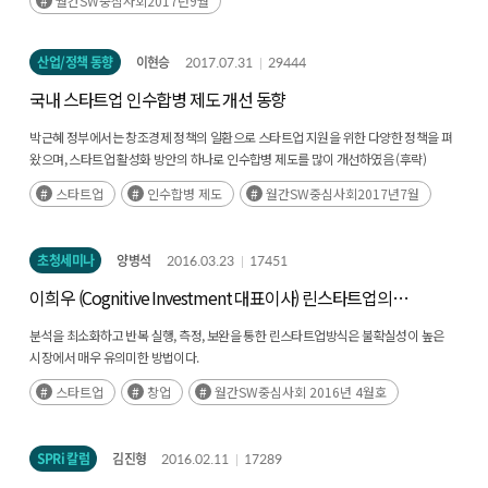
high-level AI talents, often with master's or doctoral degrees, who demonstrate
월간SW중심사회2017년9월
strong entrepreneurship. This paper proposes the necessity of nurturing
'entrepreneurial AI talents'—individuals who leverage their specialized AI
산업/정책 동향
이현승
2017.07.31
29444
knowledge and skills to pursue new business opportunities. To date, Korea's AI
talent policy has primarily focused on training researchers, securing high-level
국내 스타트업 인수합병 제도 개선 동향
research personnel, and meeting industrial labor demands. We argue that this
policy orientation must be expanded to include the 'entrepreneur' as a key
박근혜 정부에서는 창조경제 정책의 일환으로 스타트업 지원을 위한 다양한 정책을 펴
career path—an economic agent who creates new markets and quality jobs
왔으며, 스타트업 활성화 방안의 하나로 인수합병 제도를 많이 개선하였음 (후략)
through the commercialization of innovation and new technology. Analysis of
스타트업
인수합병 제도
월간SW중심사회2017년7월
foreign (EU, US, China) and domestic policy cases reveals a common goal:
encouraging high-level science and technology talents to choose the
'entrepreneur' career path, thereby transforming innovative research into
초청세미나
양병석
2016.03.23
17451
economic and social value. These policies promote the acquisition of
entrepreneurship through practical experiences such as startup internships,
이희우 (Cognitive Investment 대표이사) 린스타트업의
competitions, short-term overseas training, industry-academia projects, and
이해와 Case Study
specialized support for new ventures. Several cases also foster this environment
분석을 최소화하고 반복 실행, 측정, 보완을 통한 린스타트업방식은 불확실성이 높은
by integrating entrepreneurship education directly into graduate-level curricula.
시장에서 매우 유의미한 방법이다.
Notably, these education-focused policies emphasize the development of
스타트업
창업
월간SW중심사회 2016년 4월호
entrepreneurial capabilities as a key performance outcome, rather than narrowly
focusing on the number of startups created. In conclusion, policy for nurturing
entrepreneurial AI talents must be designed to expand the career paths of high-
level AI talent, moving beyond simple startup support. Furthermore, a mission-
SPRi 칼럼
김진형
2016.02.11
17289
oriented approach is required, focusing on creating an ecosystem that fosters