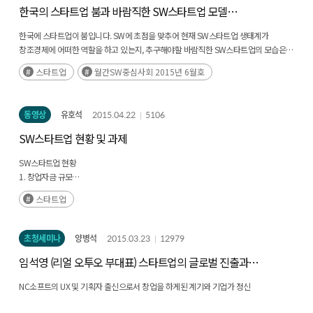
한국의 스타트업 붐과 바람직한 SW스타트업 모델
(2015.5.26 | 14회)
한국에 스타트업이 붐입니다. SW에 초점을 맞추어 현재 SW스타트업 생태계가
창조경제에 어떠한 역할을 하고 있는지, 추구해야할 바람직한 SW스타트업의 모습은
무엇인지, 우리 SW스타트업 생태계에 부족한 부분은 무엇이며 대안은 없는지
스타트업
월간SW중심사회 2015년 6월호
현실적인 문제를 토론하고자 합니다.
동영상
유호석
2015.04.22
5106
SW스타트업 현황 및 과제
SW스타트업 현황
1. 창업자금 규모
2. SW 창업∙폐업 비율
스타트업
3. SW벤처기업의 성장속도
4. SW기업의 일자리 창출
5. SW벤처기업 투자 수익성
초청세미나
양병석
2015.03.23
12979
임석영 (리얼 오투오 부대표) 스타트업의 글로벌 진출과
SW스타트업 현황,시사점 및 과제
웨어러블
NC소프트의 UX 및 기획자 출신으로서 창업을 하게된 계기와 기업가 정신