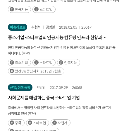
하는 기업가정신 관련 해외(EU, 미국, 중국) 및 국내 정책사례들은 공통적으로 고급
도래한다는 비관적 견해도 일부 존재해 왔다. 하지만 머신러닝을 중심으로 한
과학기술 인재가 혁신적 기술과 연구성과를 경제적·사회적 가치로 전환하는
인공지능
스타트업
인공지능의 사업적 가치가 이미 현실화되기 시작했다. 제한적인 응용 분야에서 작은
‘기업가’의 경력경로를 선택하도록 유도하는 것을 핵심 목표로 설정하였다. 이러한 목표
성과들을 내고 있지만(후략)
하에 스타트업 연수, 경진대회, 해외 단기연수, 산학 프로젝트, 특화 지원사업을 통한
창업 시도 등 실제적인 경험을 통해 기업가정신을 체득할 수 있도록 유도하고 있다.
이슈리포트
추형석
공영일
2018.02.05
25067
일부 사례에서는 대학원 교육과정에 기업가정신 교육을 통합/내재화하여 자연스럽게
중소기업･스타트업의 인공지능 컴퓨팅 인프라 현황과
기업가정신을 함양하고 기업가적 역량을 개발할 수 있는 환경을 조성하였다. 특히 교육
시사점
관련 사례들에서는 정책 성과로서 고급 과학기술 인재의 창업이 아닌, 기업가적 역량
현대 인공지능의 눈부신 성과는 저렴한 컴퓨팅 하드웨어의 보급이 주요한 요인 중
개발을 중시하고 있다. 결론적으로, 기업가형 AI 인재 육성 정책이 단순한 창업지원을
하나이다. (후략)
넘어 고급 AI 인재의 경력경로 확장 차원에서 설계되어야 한다. 또한 교육적 관점에만
국한하지 않고 기업가정신이 발휘될 수 있는 기술·산업 생태계 조성을 목표로 한
중소기업
스타트업
인공지능
임무지향적 접근이 필요하다. 궁극적으로는 AI 기술 기반의 기업가적 활동이
월간SW중심사회 2018년 7월호
경제성장을 주도하는 ‘기업가형 AI 국가 실현’을 범국가적 비전으로 설정하고, 이를
달성하기 위한 종합적 국가 전략을 기획·추진할 필요가 있다. 기업가형 AI 국가를
실현하는 데 있어 기업가형 AI 인재 육성은 핵심이자 출발점이라고 하겠다. Executive
산업/정책 동향
박강민
2017.09.29
26068
Summary Artificial Intelligence (AI), as a general-purpose technology akin to the
steam engine, electricity, and the internet, holds the potential to bring
사회문제를 해결하는 중국 스타트업 기업
fundamental changes across industry and society. However, technology itself
중국에서는 열악한 사회 인프라를 보완하는 스타트업의 각종 서비스가 빠르게
cannot realize economic value; a commercialization process to translate it into
성장하고 있음 (후략)
tangible products or services is essential. In high-tech sectors such as AI, a deep
technical understanding and professional expertise are critical factors for
중국
스타트업
자전거
successful commercialization. In fact, most successful AI startups are founded by