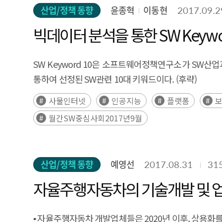
산업/정책 동향
윤종혁
이동현
2017.09.2
빅데이터 분석을 통한 SW Keywor
SW Keyword 10은 소프트웨어정책연구소가 SW
통하여 선정된 SW관련 10대 키워드이다. (후략)
사물인터넷
인공지능
플랫폼
월간SW중심사회2017년9월
산업/정책 동향
예영선
2017.08.31
31
자율주행자동차의 기술개발 및 
▪ 자율주행자동차 개발업체들은 2020년 이후, 상용화