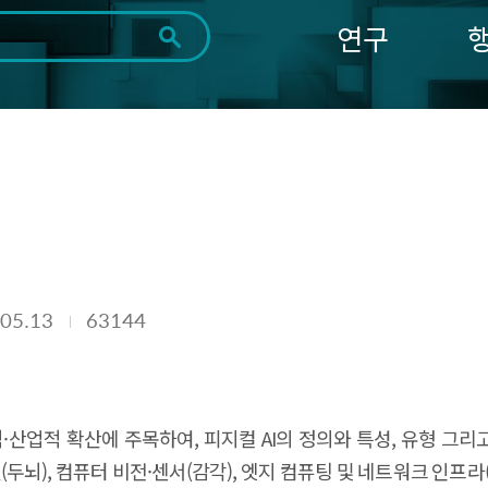
연구
전체
제목
내용
태그
첨부파일
체
1일
1주
1개월
3개월
1년
~
시
마
작
지
일
막
조회
일
05.13
63144
·산업적 확산에 주목하여, 피지컬 AI의 정의와 특성, 유형 그
델(두뇌), 컴퓨터 비전·센서(감각), 엣지 컴퓨팅 및 네트워크 인프