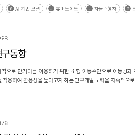
판단·행동함으로써 환경과 유기적으로 상호작용할 수 있는 시스
AI 기반 모델
휴머노이드
자율주행차
 AMR형으로 분류되어 다양한 산업 환경에 특화된 형태로 활용되
, 피지컬 AI는 확산 과정에서 막대한 연산 자원과 개발 비용, 물
고 있는 상황이다. 이를 해결하기 위해 미국, 중국, EU, 일본 
998
 이에 발맞춰 우리나라도 피지컬 AI 경쟁력 강화를 위한 연구개
his study focuses on the recent emergence and expan
연구동향
aracteristics, typologies, representative use cases, and assoc
nes Physical AI as an integrated system that combines ad
 PM)는 상대적으로 단거리를 이용하기 위한 소형 이동수단으로 이동
 (perception), edge computing and network infrastructure (
 적용하여 활용성을 높이고자 하는 연구개발 노력을 지속적으로 
n, and act autonomously in the physical world. Based on ke
anoid-type, autonomous vehicle-type, drone-type, and AG
 휠체어를 중심으로 퍼스널 모빌리티에 자율주행 기술을 적용하고
 formation of a new convergence ecosystem centered on th
 문제를 해결하고 자율주행 기술의 확산을 위한 단계적 적용 
cal AI entails a range of complex barriers, including high 
nt, structural impacts on the labor market, and a lack of le
878
ates, China, the EU, and Japan are recognizing Physical AI 