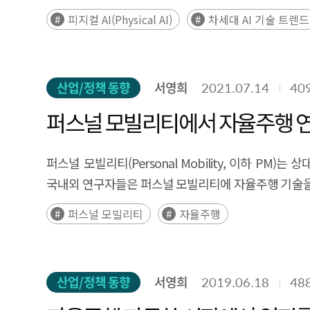
통해 인간처럼 현실 세계를 인식하고, 자율적으로 
피지컬 AI(Physical AI)
차세대 AI 기술 트렌드
휴머노이드형 △ 자율주행차형 △ 드론형 △ AGV &
융합 생태계를 형성하는 기반으로 작용하고 있었다. 다만
책임과 윤리 기준의 미비 등 복합적인 장애 요인을 동반하
산업/정책 동향
서영희
2021.07.14
40
정책을 선제적으로 마련해 경쟁력 확보에 나서고 있으며,
차원에서 국가 전략을 수립해야 할 시점이다. Executive Summary T
퍼스널 모빌리티에서 자율주행 
industrial contexts. It examines the definition, ch
relevant policy implications. The analysis defi
퍼스널 모빌리티(Personal Mobility, 이하
(cognitive control), computer vision and sensors
국내외 연구자들은 퍼스널 모빌리티에 자율주행 기술을
(mobility), enabling machines to perceive, reaso
및 환경 문제를 해결할 수 있는 대안 중
퍼스널 모빌리티
자율주행
forms, Physical AI can be categorized into hum
하나가 될 수 있다. 이에 전동스쿠터와 전기자전거,
industrial environments and contributing to the
적용으로 퍼스널 모빌리티 운행과 관련된 다양한 안전
across industries. However, the diffusion of Physi
제공이 가능할 것이다.
costs, technical limitations in real-world deployme
산업/정책 동향
서영희
2019.06.18
48
In response, major countries such as the United St