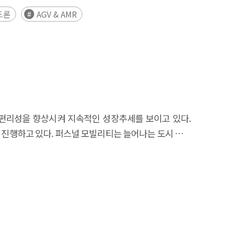
템으로 정의된다. 주요 기술 수준과 형태에 따라 △
드론
AGV & AMR
며, 산업 전반의 자동화·지능화 수요를 중심으로 새로운
리 환경 적용의 기술적 제약, 노동시장 구조 변화, 법적
등 주요국은 피지컬 AI를 국가 전략기술로 간주하고 다양한
발, 산업 생태계 및 인력양성, 법제 정비 및 국제 협력
sion of Physical AI in both technological and
iated challenges of Physical AI, ultimately deriving
vanced technologies such as AI foundation models
성과 편리성을 향상시켜 지속적인 성장추세를 보이고 있다.
connectivity), and control systems with actuators
진행하고 있다. 퍼스널 모빌리티는 늘어나는 도시 인구
y technological configurations and implementation
V & AMR-type systems, each tailored to specific
자 하는 동향을 살펴보고자 한다. 향후 자율주행 기술
e growing demand for automation and intelligence
및 검증을 거쳐 보다 편리하고 안전한 모빌리티 서비스
computational requirements, significant development
gal accountability frameworks and ethical standards.
as a strategic national technology and are actively