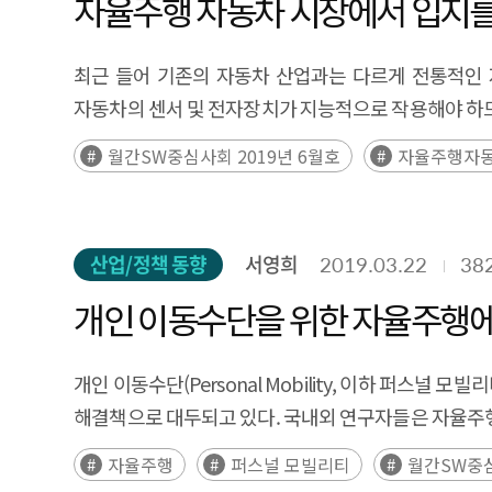
자율주행 자동차 시장에서 입지를
formulating policies to secure technological lead
development, talent cultivation, regulatory reform
최근 들어 기존의 자동차 산업과는 다르게 전통적인 
자동차의 센서 및 전자장치가 지능적으로 작용해야 하므로
월간SW중심사회 2019년 6월호
자율주행자
산업/정책 동향
서영희
2019.03.22
38
개인 이동수단을 위한 자율주행에 
개인 이동수단(Personal Mobility, 이하 퍼
해결책으로 대두되고 있다. 국내외 연구자들은 자율주행
자율주행
퍼스널 모빌리티
월간SW중심