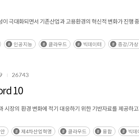
성이 극대화되면서 기존산업과 고용환경의 혁신적 변화가 진행 중이
인공지능
클라우드
빅데이터
증강/가
9
26743
d 10
산업과 시장의 환경 변화에 적기 대응하기 위한 기반자료를 제공하
보안
제4차산업혁명
클라우드
융합
빅데