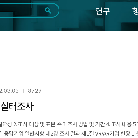
연구
전체
제목
내용
태그
첨부파일
체
1일
1주
1개월
3개월
1년
~
시
마
작
지
일
막
조회
일
2.03.03
8729
업 실태조사
성 2. 조사 대상 및 표본 수 3. 조사 방법 및 기간 4. 조사 내용 5.
절 응답기업 일반사항 제2장 조사 결과 제1절 VR/AR기업 현황 1. 분야