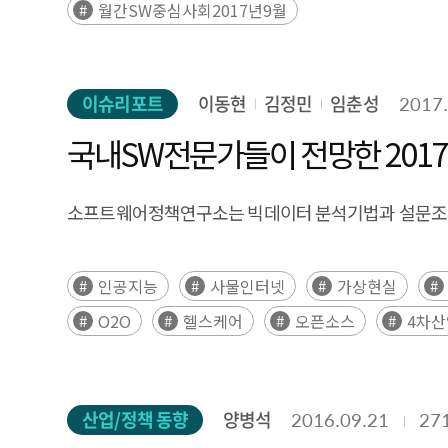
월간SW중심사회2017년9월
이슈리포트
이동현
김정민
임춘성
2017.
국내SW전문가들이 전망한 2017년
소프트웨어정책연구소는 빅데이터 분석기법과 설문조사를 
인공지능
사물인터넷
가상현실
O2O
헬스케어
오픈소스
4차
산업/정책 동향
양병석
2016.09.21
27