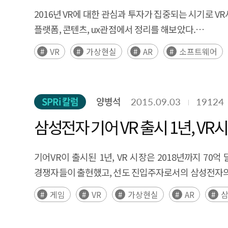
2016년 VR에 대한 관심과 투자가 집중되는 시기로 VR서비스를 만들고자 하는 이들은 많은 고민에 빠질 수 밖에 없다. vr서비스를 만들 때, 하드웨어와 소프트웨어로 구분하여
플랫폼, 콘텐츠, ux관점에서 정리를 해보았다.
VR
가상현실
AR
소프트웨어
향후 VR은 PC나 TV의 대체제적인 성격을 갖게 
상상력을 요구할 것 이다.
SPRi 칼럼
양병석
2015.09.03
19124
삼성전자 기어 VR 출시 1년, V
기어VR이 출시된 1년, VR 시장은 2018년까지 7
경쟁자들이 출현했고, 선도 진입주자로서의 삼성전자의
VR시장은 향후 소프트웨어 주도 시장으로 변모가 예측되
게임
VR
가상현실
AR