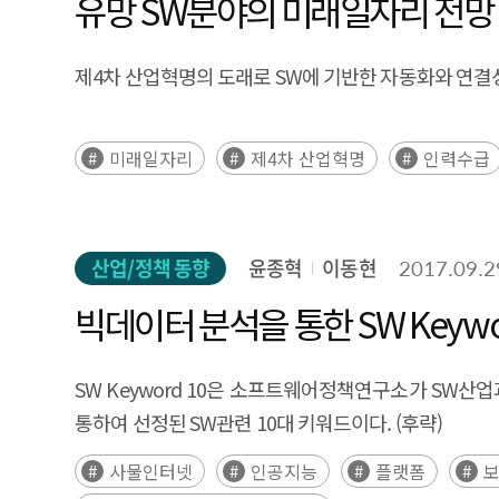
유망 SW분야의 미래일자리 전망
제4차 산업혁명의 도래로 SW에 기반한 자동화와 연결
미래일자리
제4차 산업혁명
인력수급
산업/정책 동향
윤종혁
이동현
2017.09.2
빅데이터 분석을 통한 SW Keywor
SW Keyword 10은 소프트웨어정책연구소가 SW
통하여 선정된 SW관련 10대 키워드이다. (후략)
사물인터넷
인공지능
플랫폼