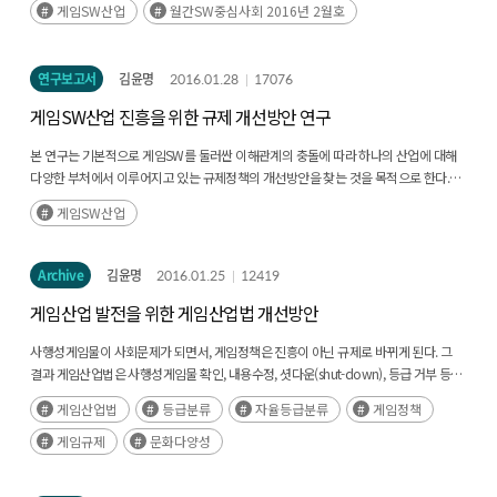
게임SW산업
월간SW중심사회 2016년 2월호
규제대응이나 이미 시장에 나와있는 고전게임의 활용에 집중하는 면이 있음
규제 개선과 생태계 조성을 위한 게임사와 규제기관과의 신뢰 회복과 정책 협력을 이끌
필요가 있음
연구보고서
김윤명
2016.01.28
17076
게임SW산업 진흥을 위한 규제 개선방안 연구
본 연구는 기본적으로 게임SW를 둘러싼 이해관계의 충돌에 따라 하나의 산업에 대해
다양한 부처에서 이루어지고 있는 규제정책의 개선방안을 찾는 것을 목적으로 한다.
먼저, 게임관련 정책 현황을 정리하였으며, 이를 바탕으로 게임SW의 규제정책의
게임SW산업
구조와 한계를 살펴보고자 하였다. 궁극적으로, 규제정책을 개선할 수 있는 게임산업법
및 청소년보호법 등의 한계점을 극복할 수 있는 입법론을 제안하고자 하였다.
Archive
김윤명
2016.01.25
12419
게임산업 발전을 위한 게임산업법 개선방안
사행성게임물이 사회문제가 되면서, 게임정책은 진흥이 아닌 규제로 바뀌게 된다. 그
결과 게임산업법은 사행성게임물 확인, 내용수정, 셧다운(shut-down), 등급 거부 등
지속적인 규제 법제로서 역할을 하게 되었다. 문제는 규제가 게임산업을 포함하여,
게임산업법
등급분류
자율등급분류
게임정책
시민의 문화적 다양성까지 훼손할 수 있다는 점이다.
게임규제
문화다양성