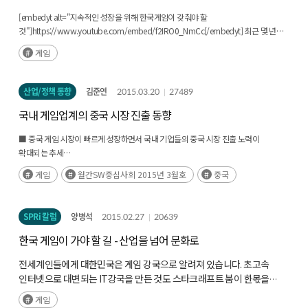
[embedyt alt="지속적인 성장을 위해 한국게임이 갖춰야 할
것"]https://www.youtube.com/embed/f2IRO0_NmCc[/embedyt] 최근 몇 년간
사람들의 삶에 가장 큰 영향을 미친 디지털 기기는 스마트폰이라고 할 수 있습니다.
게임
개인의 여가시간 중, 스마트폰을 통해 여행지를 찾거나, 책이나 기사를 읽고 그보다 더
직접적으로는 게임을 하기도 합니다. ... (후략) [소프트웨어정책연구소 양병석 연구원]
산업/정책 동향
김준연
2015.03.20
27489
국내 게임업계의 중국 시장 진출 동향
■ 중국 게임 시장이 빠르게 성장하면서 국내 기업들의 중국 시장 진출 노력이
확대되는 추세
- 국내 게임 업계, 국내 시장 정체에 대한 대응으로 중국을 비롯한 해외 시장 진출 노력을
게임
월간SW중심사회 2015년 3월호
중국
강화
- 중국 정부의 게임 산업에 대한 우호적인 태도와 높은 시장 성장률 등의 요인으로 중국
시장에 대한 기대가 커지고 있으나 현지 업체들도 빠르게 성장하고 있어 경쟁이
SPRi 칼럼
양병석
2015.02.27
20639
치열해질 전망
한국 게임이 가야 할 길 - 산업을 넘어 문화로
전세계인들에게 대한민국은 게임 강국으로 알려져 있습니다
.
초고속
인터넷으로 대변되는
IT
강국을 만든 것도 스타크래프트 붐이 한몫을
했다는 것은 익히 잘 알려진 사실입니다
.
그러나
,
한국은 단순히 게임을
게임
잘하는 국가를 넘어
, e
스포츠를 확산시켰고
,
온라인
MMORPG
시장을