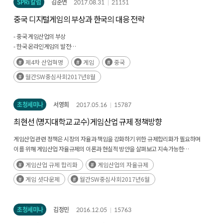
SPRi 칼럼
김준연
2017.08.31
21151
중국 디지털게임의 부상과 한국의 대응 전략
- 중국 게임산업의 부상
- 한국 온라인게임의 발전
- 중국의 도전과 4차 혁명을 넘어야하는 한국 게임
제4차 산업혁명
게임
중국
월간SW중심사회2017년8월
초청세미나
서영희
2017.05.16
15787
최현선 (명지대학교 교수) 게임산업 규제 정책방향
게임산업 관련 정책은 시장의 자율과 책임을 강화하기 위한 규제합리화가 필요하며
이를 위해 게임산업 자율규제의 이론과 현실적 방안을 살펴보고 지속가능한
문화생태계를 고려하여 법제도적 정합적 정의보다 더 큰 범위에서 참여주체들의
게임산업 규제 합리화
게임산업의 자율규제
사회적 책임이라는 틀 속에서 자율규제에 대한 검토가 필요하다고 보여짐
게임 셧다운제
월간SW중심사회2017년6월
초청세미나
김정민
2016.12.05
15763