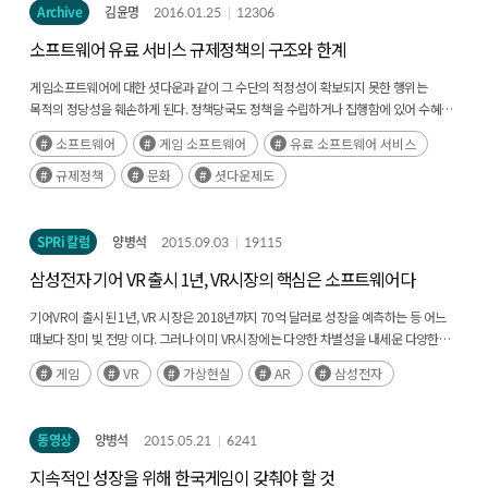
Archive
김윤명
2016.01.25
12306
소프트웨어 유료 서비스 규제정책의 구조와 한계
게임소프트웨어에 대한 셧다운과 같이 그 수단의 적정성이 확보되지 못한 행위는
목적의 정당성을 훼손하게 된다. 정책당국도 정책을 수립하거나 집행함에 있어 수혜
(受惠)가 아닌 균형(均衡)을 통해 가치를 높이는 것에 있음을 이해할 필요가 있다.
소프트웨어
게임 소프트웨어
유료 소프트웨어 서비스
규제정책
문화
셧다운제도
SPRi 칼럼
양병석
2015.09.03
19115
삼성전자 기어 VR 출시 1년, VR시장의 핵심은 소프트웨어다
기어VR이 출시된 1년, VR 시장은 2018년까지 70억 달러로 성장을 예측하는 등 어느
때보다 장미 빛 전망 이다. 그러나 이미 VR시장에는 다양한 차별성을 내세운 다양한
경쟁자들이 출현했고, 선도 진입주자로서의 삼성전자의 입지는 약화되고 있다.
게임
VR
가상현실
AR
삼성전자
VR시장은 향후 소프트웨어 주도 시장으로 변모가 예측되고 있으며, (후략)
동영상
양병석
2015.05.21
6241
지속적인 성장을 위해 한국게임이 갖춰야 할 것