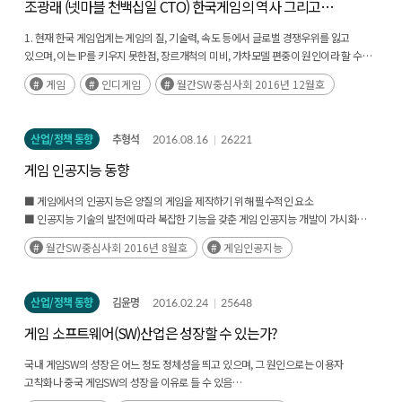
조광래 (넷마블 천백십일 CTO) 한국게임의 역사 그리고
인디게임
1. 현재 한국 게임업계는 게임의 질, 기술력, 속도 등에서 글로벌 경쟁우위를 잃고
있으며, 이는 IP를 키우지 못한점, 장르개척의 미비, 가차모델 편중이 원인이라 할 수
있음
게임
인디게임
월간SW중심사회 2016년 12월호
2. 인디게임이 아마추어가 만들고 비상업적이라는 인식을 버려야 하며, 인디게임은
추후 플랫폼의 다양화, 서사적 세계관을 겸비, 글로벌 시장 전략 등이 필요하다 조언함
산업/정책 동향
추형석
2016.08.16
26221
게임 인공지능 동향
■ 게임에서의 인공지능은 양질의 게임을 제작하기 위해 필수적인 요소
■ 인공지능 기술의 발전에 따라 복잡한 기능을 갖춘 게임 인공지능 개발이 가시화
단계에 진입
월간SW중심사회 2016년 8월호
게임인공지능
산업/정책 동향
김윤명
2016.02.24
25648
게임 소프트웨어(SW)산업은 성장할 수 있는가?
국내 게임SW의 성장은 어느 정도 정체성을 띄고 있으며, 그 원인으로는 이용자
고착화나 중국 게임SW의 성장을 이유로 들 수 있음
반면 글로벌 기업은 새로운 시장을 창출하기 위한 기술개발에 투자하고 있으나 우리는