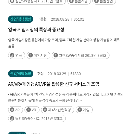
월간SW중심사회 2019년 7월호
콘솔게임
콘솔산업
시장이 지금까지 성장해온 자양분이 됐다.(후략)
산업/정책 동향
이동현
2018.08.28
35101
영국 게임시장의 특징과 중요성
영국 게임시장은 유럽에서 가장 크며, 향후 모바일 게임 분야의 성장 가능성이 매우
높음
현지화가 상대적으로 수월한 영국 게임시장의 공략을 통해 유럽 수출 확대를 도모해야
영국
게임시장
월간SW중심사회 2018년 8월호
함
산업/정책 동향
허정
2018.03.29
51830
AR/VR=게임? : AR/VR을 활용한 신규 서비스의 조망
▪ AR/VR 기술은 제4차 산업혁명의 성장 동력 중 하나로 지정되었으나, 그 기반 기술의
활용처를 찾지 못해 최근 성장 속도가 둔화된 상태임
▪ 게임, 엔터테인먼트 산업뿐만 아니라 다양한 산업에서 활용 사례를 확인함으로써
AR
VR
제4차 산업혁명
게임
산업별 접근 방식의 차별화가 필요함
월간SW중심사회 2018년 3월호