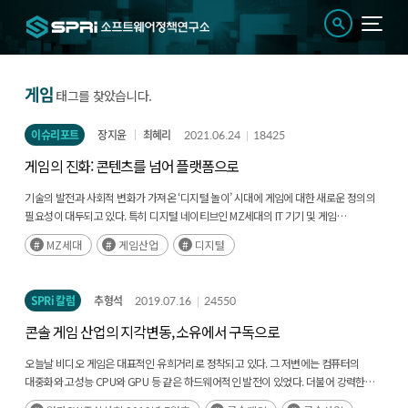
게임
태그를 찾았습니다.
이슈리포트
장지윤
최혜리
2021.06.24
18425
게임의 진화: 콘텐츠를 넘어 플랫폼으로
기술의 발전과 사회적 변화가 가져온 ‘디지털 놀이’ 시대에 게임에 대한 새로운 정의의
필요성이 대두되고 있다. 특히 디지털 네이티브인 MZ세대의 IT 기기 및 게임
이용행태는 이러한 변화동인을 지속적으로 이끌어나갈 전망이다.
MZ세대
게임산업
디지털
SPRi 칼럼
추형석
2019.07.16
24550
콘솔 게임 산업의 지각변동, 소유에서 구독으로
오늘날 비디오 게임은 대표적인 유희거리로 정착되고 있다. 그 저변에는 컴퓨터의
대중화와 고성능 CPU와 GPU 등 같은 하드웨어적인 발전이 있었다. 더불어 강력한
지식재산권(IP) 기반의 게임 출시, 다양한 장르의 확산 등 콘텐츠 자체의 발전은 게임