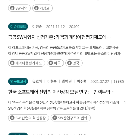
연방정부기관을 비롯한 공공부문의 사이버보안 규제가 강화되고 있어서 민간부문을
사이버보안, 온라인플랫폼, 인공지능 관련 규제동향을 정리하여 국내 SW기업을 위한
사건의 판결을 분석하였다. (후략)
공략하는 것이 효율적이나, 공공부문의 지침들이 민간부문으 로 확산되는 것에
SW사업
기성고
시사점을 도출하였다. 4. 연구 내용 및 결과 □ 글로벌 SW시장 현황 및 SW해외진출
대비하는 것이 유리하다. 일본은 시장조사기관마다 조금씩 다르긴 하나 영국, 독일,
트렌드 분석 현재 글로벌 SW시장은 꾸준한 성장을 거듭하고 있으나, 주요 빅테크
프랑스, 중국과 비슷 하거나 더 큰 시장 규모로 추산된다. 우리나라와의 지리적 근접성,
기업을 중심으로한 글로벌 시장 편중 현상이 발생하고 있다. 본 연구에서는 글로벌
문화적 친밀 감으로 인해 진출도는 물론이고 진출선호도도 높은 국가이다.
이슈리포트
이현승
2021.11.12
20402
SW시장 구조를 분석하여 해외진출 활동 SW기업에게 시장조사 기초자료를 제공하고
사이버보안법과 개인정보보호법 이외의 특수한 규제법률은 없어 상대적으로
나아가 소셜데이터 기반 SW 수출 트렌드 변화 분석 및 SW수출 담당자 인터뷰 기반
공공SW사업자 선정기준 : 가격과 계약이행평가제도에
규제장벽은 낮은편 이나, SW 수요가 높은 금융 및 통신업에는 SBOM을 비롯한
성공요인 탐색을 통해 해외진출 활동에 중요한 요인들을 제시하는 것을 목적으로
관해
사이버보안을 위한 준수사항이 있다. 그리고 온라인 플랫폼 분야에서는 모바일SW에
하였다. 실제 글로벌 시장의 경우 미국 SW시장의 영향력 및 빅테크 기업의 확장 등으로
이 리포트에서는 미국, 영국의 공공조달제도를 조사하고 국내 제도와 비교분석을
적용되는 스마 트폰 SW경쟁촉진법과 디지털플랫폼 소비자보호법 등 이에 관한
인해 국내 SW기업의 성장 정체 및 글로벌 진출 둔화 등의 위기에 놓여있는 상태이다.
하면서 공공 SW사업자 선정기준과 관련해 가격평가의 배제 또는 축소의 타당성과
온라인플랫폼에 관련 법률을 준수할 필요가 있다. IT서비스 분야 글로벌 100대기업에
또한, 전세계적으로 수직시장의 SW수요 분석 결과 공공서비스, 금융부문, ICT 인프라
기술평가의 개선방안으로 계약이행평가와 계약이행성실도평가를 결합한
12개나 포 함될 정도로 대형IT서비스기업 중심의 시장구조이기 때문에 B2B
계약이행평가제도
미국
영국
구축, 제조업 등 주요 산업에 수요가 집중되는 추이를 확인할 수 있으며, 국가별로
계약이행평가제도를 도입하는 것을 검토하였다.(후략)
패키지SW기업 과 IT서비스기업은 일본 대형IT서비스기업과의 파트너쉽 형성에
상이한 산업계 SW수요 구조를 보였다. 또한, 진출국별 SW 분야별 수요의 경우
힘써야 한다. 다음으로 EU는 미국 다음으로 큰 규모의 시장이지만, SW관련 규제
보편적으로 IT서비스 부문이 패키지SW 부문보다 높았으며, 몇몇 국가의 경우
장벽이 높 다. 우선 EU 내 중심국가들은 선진국으로 법제도 등의 기업경영환경은 좋은
연구보고서
유호석
이현승
최병권
이주형
2021.07.27
19985
IT서비스의 수요가 패키지SW보다 크게 높은 국가가 존재하는 것을 확인할 수 있다.
편 이나 물리적·심리적 거리가 멀고 사이버보안, 인공지능, 온라인플랫폼 모든 영
소프트웨어 수요의 경우 기존 SW선진국보다는 신흥국의 수요가 더 많을 것으로
한국 소프트웨어 산업의 혁신성장 모델 연구 : 인력투입
역에서 규제가 강화되고 있다. 특히 GDPR 이외에 SW를 제조물에 포함시키는
예측되는 상황이다. 이처럼 국가별 SW수요 및 잠재력이 다른 상황에서 해외진출을
주도 산업에서 제품·서비스 주도의 산업으로
제조물책임지침을 2027년부터 시행할 예정이어서 SW산업 전반에 규제장벽이 더
준비하거나 진행하고 있는 국내 SW기업은 진출국별 SW시장 구조 및 산업별
이 연구의 목적은 경제 전반의 생산성을 높이고자 하는 정부의 혁신성장의 기조에 따라
높아지고 있다. 아울러 꼼꼼한 업무관행으로 인해 IT서비스와 패키지SW 공히 현 지
소프트웨어 수요를 정확하게 분석하는 활동이 진출활동 자체에서도 더욱 중요하게
SW산업의 혁신성장을 위한 정책방안을 도출하는데 있다.(후략)
파트너 또는 바이어와 관계를 형성하고 계약을 체결해 실제 매출이 발생할 때까지
자리잡을 것으로 보이며, 이러한 기업들의 해외진출 초기 활동인 글로벌 SW시장 조사
장기간 소요될 수 있다. 이런 점들이 반영되었는지 실제 진출도나 진출 선호도 모두
SW 산업의 혁신성장
SW산업구조의 변화
활동을 수행하는데 비용 및 시간적 부담을 느끼지 않을 수 있도록 정부, 지자체의
그리 높은 편이 아니다. 중국은 EU와 달리 ICT 분야 전체적으로 급성장하고 있고
전폭적인 정책적 지원이 필요하다. 또한, 텍스트마이닝 분석을 기반으로 한
자국기업의 해외진출 성공사례도 나오고 있다. 중국은 초기 지리적 근접성이 매우 좋은
SW해외진출 트렌드 분석 및 SW수출 담당자의 사례 기반 심층인터뷰를 통해
큰 해외시장 으로 인식되어 왔지만, 현재는 국가정보보호제품인증, 네트워크안전법에