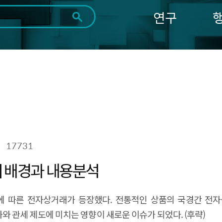
연구
전체
제목
내용
태그
첨부파일
체
1일
1주
1개월
3개월
1년
~
시
마
작
지
일
막
조회
일
17731
의 배경과 내용분석
확산에 따른 전자상거래가 등장했다. 전통적인 상품의 국경간 전
 관세 제도에 미치는 영향이 새로운 이슈가 되었다. (후략)