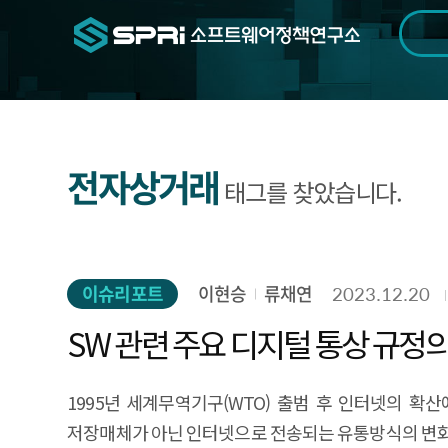
검색범위
기간
전
전자상거래
태그를 찾았습니다.
이슈리포트
이현승
류채연
2023.12.20
SW 관련 주요 디지털 통상 규정
1995년 세계무역기구(WTO) 출범 후 인터넷의 
저장매체가 아닌 인터넷으로 전송되는 유통방식의 변화와