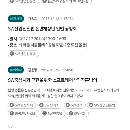
SW산업진흥법
월간SW중심사회2018년2월
공지사항
강송희
2017.12.13
15674
SW산업진흥법 전면개정안 입법 공청회
일시 :
2017.12.20.(수) 13:00~16:30
장소 :
쉐라톤 서울팔래스강남호텔 (1층 로얄 볼룸)
SW산업진흥법
Archive
김윤명
2016.01.25
15898
SW중심사회 구현을 위한 소프트웨어산업진흥법의
개정방안 연구
현행 법률은 진흥법임에도 그 내용에서는 진흥과는 거리가 있어, SW중심사회에 맞게
SW산업진흥법의 체계를 재구성할 필요성이 커지고 있다.
SW중심사회
SW생태계
SW정책
SW산업진흥법
공공SW사업법
SW진흥법
SW문화