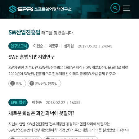
SW산업진흥법
태그를 찾았습니다.
연구보고서
이현승
이종주
심지섭
2019.05.02
24043
SW진흥법 입법지원연구
SW에 관한 기본법인 SW산업진흥법은 1987년 제정된 SW개발촉진법을 모태로 하여
2000년에 SW산업진흥법으로 전부개정된 이래로 공공SW사업 규제 위주로
일부개정이 10여 차례 이뤄진 바 있다. 2014년의 SW중심사회 실현전략을 뒷받침하고
임법
SW산업진흥법
2016년 초 세계경제포럼에서 논의된 제4차 산업혁명에 이은 지능정보사회과 같은
변화에 부응하고자 과학기술정보통신부는 2017년 8월부터 TF를 가동하여
SW산업진흥법 전부개정안(후략)
SPRi 칼럼
이현승
2018.02.27
16055
새로운 화살은 과연 과녁에 꽂힐까?
지난해 연말, SW산업진흥법 전부개정안 공청회가 열린 자리에서 필자는
SW산업진흥법의 전부개정안(이하‘ 개정안’)의 주요 내용과 의의를 설명했었다. (후략)