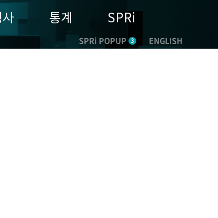
행사
통계
SPRi
SPRi POPUP
ENGLISH
3