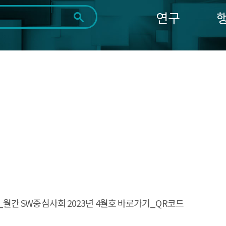
연구
전체
제목
내용
태그
첨부파일
체
1일
1주
1개월
3개월
1년
~
시
마
작
지
일
막
조회
일
magazine_월간 SW중심사회 2023년 4월호 바로가기_QR코드