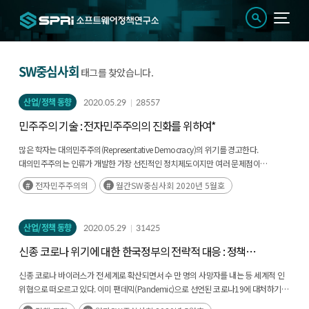
SW중심사회
태그를 찾았습니다.
산업/정책 동향
2020.05.29
28557
민주주의 기술 : 전자민주주의의 진화를 위하여*
많은 학자는 대의민주주의(Representative Democracy)의 위기를 경고한다.
대의민주주의는 인류가 개발한 가장 선진적인 정치제도이지만 여러 문제점이
발생하고 있다. 대의민주주의 위기의 원인은 민주적 대표성과 책임성의 약화 때문이다.
전자민주주의의
월간SW중심사회 2020년 5월호
이에 전 세계적으로 ICT를(후략)
산업/정책 동향
2020.05.29
31425
신종 코로나 위기에 대한 한국정부의 전략적 대응 : 정책
모형과 디지털 역량
신종 코로나 바이러스가 전 세계로 확산되면서 수 만 명의 사망자를 내는 등 세계적 인
위협으로 떠오르고 있다. 이미 팬데믹(Pandemic)으로 선언된 코로나19에 대처하기
위해 각 국 정부는 절치부심하고 있는 가운데, 그 와중에서도 한국은 성공적인 대응으