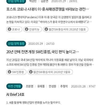
산업/정책 동향
박강민
김준연
2020.05.29
26501
포스트 코로나 시대의 미-중 AI패권경쟁을 바라보는 관전
포인트
코로나19 팬데믹(Pandemic) 이후 미-중 양국은 이 감염병의 발원지를 둘러싸고
논쟁을 지속하고 있다. 미국은 “바이러스가 중국 우한연구소에서 유래했다”고
주장하는 데 대해 중국은 강력 반발하는 모습이다. 미국은 자국 주재 중국 기자의 취재
코로나
인공지능
월간SW중심사회 2020년 5월호
비자를 90일로 제한하는 반면(후략)
산업/정책 동향
2020.05.29
24710
20년 만에 전면 개정 SW진흥법, 국민 편익 높이고
국가경쟁력도 ‘업’
지난 20일은 국내 SW산업 역사에 또 하나의 이정표를 세운 날이다. 이날 국회에서
소프트웨어(SW)산업 진흥법 전부개정법률안이 통과됐다. 정부가 법안을 만들어
2018년 11월 국회에 넘긴 지 1년 반 만에 이뤄진 개가다. 현재의 SW산업진흥법을
SW진흥법
월간SW중심사회 2020년 5월호
20년 만에 전면 개정한 새 법안이 통과된 것이다. (후략)
이전 간행물
조원영
유재흥
안성원
추형석
2020.05.28
9747
AI Brief 14호
1. AI를 활용해 영화산업의 변화를 노리는 할리우드