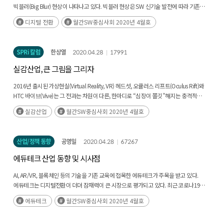
빅블러(Big Blur) 현상이 나타나고 있다. 빅블러 현상은 SW 신기술 발전에 따라 기존
산업 간, 온·오프라인 간 경계가 모호해지는 현상을 의미한다. 아마존은 이러한 빅블러
디지털 전환
월간SW중심사회 2020년 4월호
현상을 대표한다. 1994년 온라인서점으로(후략)
SPRi 칼럼
한상열
2020.04.28
17991
실감산업, 큰 그림을 그리자
2016년 출시된 가상현실(Virtual Reality, VR) 헤드셋, 오큘러스 리프트(Oculus Rift)와
HTC 바이브(Vive)는 그 전과는 차원이 다른, 한마디로 “심장이 쫄깃”해지는 충격적인
경험을 선사하였고 가상현실 시장은 뜨겁게 달아올랐다. 이어서 출시된 증강현실
실감산업
월간SW중심사회 2020년 4월호
(Augmented Reality, AR) 기반의 포켓몬(후략)
산업/정책 동향
공영일
2020.04.28
67267
에듀테크 산업 동향 및 시사점
AI, AR/VR, 블록체인 등의 기술을 기존 교육에 접목한 에듀테크가 주목을 받고 있다.
에듀테크는 디지털전환이 더뎌 잠재력이 큰 시장으로 평가되고 있다. 최근 코로나19
사태로 우리사회는 온라인 개학 등 비대면 교육이라는 피할 수 없는(후략)
에듀테크
월간SW중심사회 2020년 4월호