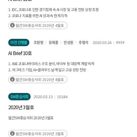
1. IDC, 코로나로 인한 경기침체 속 AI 시장 및 고용 전망 상향 조정
2. 코로나 치료를 위한 AI 성과 속 한계 지적
3. 백악관, COVID-19 학술 정보 분석 AI 경진 대회 개최
월간SW중심사회 2020년 4월호
4. 구글, AI 칩 설계에 AI 활용 시도
이전 간행물
조원영
유재흥
안성원
추형석
2020.03.26
9959
AI Brief 10호
1. AI로 코로나바이러스 구조 분석, 바이두 등 대응책 개발 박차
2. 어그테크 기업, AI+클라우드 날개 달고 고공 성장 전망
3. 딥페이크 기술을 선용(善用)하는 사례 속속 등장
월간SW중심사회 2020년 4월호
4. 美 에너지부, AI for Science 보고서 발표
SW중심사회
2020.03.13
10184
2020년 3월호
월간SW중심사회 2020년 3월호
월간SW중심사회 2020년 3월호