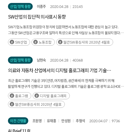
산업/정책 동향
이종주
2020.04.28
23145
SW산업의 집단적 의사표시 동향
SW기업 노동조합 위원장이 정치에 입문하면서 노동조합에 대한 관심이 늘고 있다.
그동안 SW산업은 고용구조와 일자리 특성으로 인해 사실상 노동조합의 불모지였다.
그런데 최근 대기업의 노동조합과 외국계기업 지사의 노동조합이 설립되어 노총과
SW산업
노동조합
월간SW중심사회 2020년 4월호
연대하여 활동하고 있다. 기업단위 노동조합이지만, 이들이(후략)
산업/정책 동향
남현숙
2020.04.28
40368
의료와 자동차 산업에서의 디지털 홀로그래피 기업 기술
동향
최근 홀로그래피 기술은 3무(안경, 어지럼증, 공간왜곡)의 한계를 극복하기 위해
활발하게 연구가 진행되고 있다. 디지털 홀로그래피 기술은 홀로그램 광학 요소(HOE),
공간 광변조기(SLM), 백라이트등과 같은 하드웨어 광학 소자와 3차원 영상을 위한
홀로그램
디지털 홀로그래피
렌더링(Rendering), 측정(Measurement), 시각화(Visualization) 등을(후략)
월간SW중심사회 2020년 4월호
이전 간행물
조원영
유재흥
안성원
추형석
2020.04.07
9736
AI Brief 11호