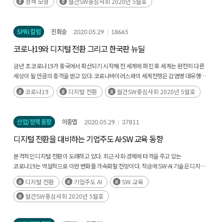
정책 모형
월간SW중심사회 2020년 5월호
로 눈에 띄는 나라라는 외신의 평가를 받고 있다(후략)
SPRi 칼럼
진회승
2020.05.29
18665
코로나19와 디지털 전환 그리고 한국판 뉴딜
금년 초 코로나19가 중국에서 확산되기 시작해 전 세계에 퍼진 후 세계는 완전히 다른
세상이 될 만큼의 충격을 받고 있다. 코로나바이러스와의 세계전쟁은 감염병 대유행
단계인 팬데믹(Pandemic)을 겪고 있고 언제 끝날지, 어떻게 될지 아직 아무도 모르는
코로나19
디지털 전환
월간SW중심사회 2020년 5월호
상황이다. 이 과정에서 다소(후략)
산업/정책 동향
이중엽
2020.05.29
37811
디지털 전환을 대비하는 기업주도 AI·SW 교육 동향
본격적인 디지털 전환이 도래하고 있다. 최근 사회·경제에 타격을 주고 있는
코로나19는 역설적으로 이런 변화를 가속화할 전망이다. 작금에 SW·AI 기술은 디지털
전환의 주역이자 핵심 경쟁우위로 더욱 주목받고 있다. SW·AI 인재가 국가 경쟁력을
디지털 전환
기업주도 AI
SW 교육
좌우할 핵심자원으로 부상하였고(후략)
월간SW중심사회 2020년 5월호