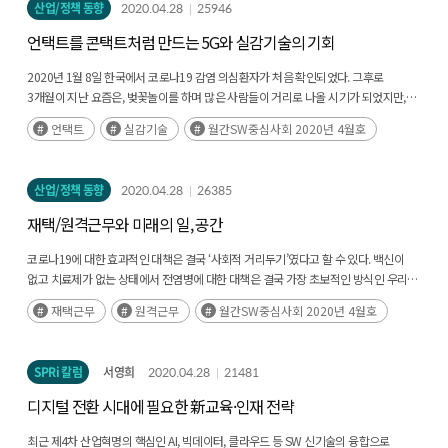
산업/정책 동향
2020.04.28
25946
언택트를 콘택트처럼 만드는 5G와 실감기술의 기회
2020년 1월 8일 한국에서 코로나19 감염 의심환자가 처음 확인되었다. 그후로
3개월이 지난 요즘은, 벚꽃놀이를 하며 많은 사람들이 거리로 나올 시기가 되었지만,
확진자 수가 1만 명을 넘고, 정부는 여의도의 벚꽃놀이를 통제 하고 있다. 거리의
언택트
실감기술
월간SW중심사회 2020년 4월호
가게에는 손님들을 찾아볼 수 없으며 엘리베이터를(후략)
산업/정책 동향
2020.04.28
26385
재택/원격근무와 미래의 일, 공간
코로나19에 대한 효과적인 대책은 결국 ‘사회적 거리두기’였다고 할 수 있다. 백신이
없고 치료제가 없는 상태에서 전염병에 대한 대책은 결국 가장 초보적인 방식인 우리
행동을 바꾸는 것이었다. 사회적 거리두기는 여러 형태로 일어났다. 개학 연기, 예배 등
재택근무
원격근무
월간SW중심사회 2020년 4월호
종교행사 중단, 대중 이용시설 폐쇄, 온라인 쇼핑, 재택근무 등(후략)
SPRi 칼럼
서영희
2020.04.28
21481
디지털 전환 시대에 필요한 新교육·인재 전략
최근 제4차 산업혁명의 핵심인 AI, 빅데이터, 클라우드 등 SW 신기술의 융합으로