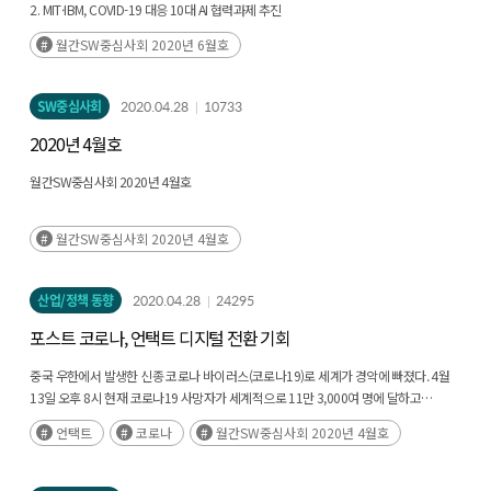
2. MIT·IBM, COVID-19 대응 10대 AI 협력과제 추진
3. NVIDIA, AI 인프라를 위한 차세대 GPU 아키텍처 공개
월간SW중심사회 2020년 6월호
4. Facebook, 혐오 표현(Hate Speech) 탐지 AI 성능 강화
SW중심사회
2020.04.28
10733
2020년 4월호
월간SW중심사회 2020년 4월호
월간SW중심사회 2020년 4월호
산업/정책 동향
2020.04.28
24295
포스트 코로나, 언택트 디지털 전환 기회
중국 우한에서 발생한 신종 코로나 바이러스(코로나19)로 세계가 경악에 빠졌다. 4월
13일 오후 8시 현재 코로나19 사망자가 세계적으로 11만 3,000여 명에 달하고
확진자가 18만 명에 육박했다. 처음 중국에서 발생할때만 해도 ‘블랙 스완(Black
언택트
코로나
월간SW중심사회 2020년 4월호
Swan, 어쩌다 한번 일어나는 큰 사건)’인줄 알았는데(후략)