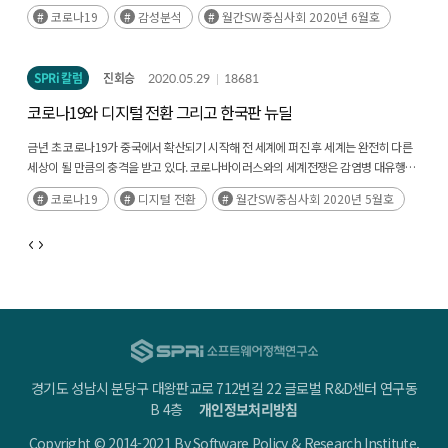
바이러스의 20배 수준으로 분석하 였다. 불확실성 증대와 함께, 개인의 불안 심리
코로나19
감성분석
월간SW중심사회 2020년 6월호
관리가 매우 중요한 요소로 부각되고 있다. 코로나19 확 산이 지속되면서 심리적
피로도가 깊어지고(후략)
SPRi 칼럼
진회승
2020.05.29
18681
코로나19와 디지털 전환 그리고 한국판 뉴딜
금년 초 코로나19가 중국에서 확산되기 시작해 전 세계에 퍼진 후 세계는 완전히 다른
세상이 될 만큼의 충격을 받고 있다. 코로나바이러스와의 세계전쟁은 감염병 대유행
단계인 팬데믹(Pandemic)을 겪고 있고 언제 끝날지, 어떻게 될지 아직 아무도 모르는
코로나19
디지털 전환
월간SW중심사회 2020년 5월호
상황이다. 이 과정에서 다소(후략)
경기도 성남시 분당구 대왕판교로 712번길 22 글로벌 R&D센터 연구동
B 4층
개인정보처리방침
Copyright © 2014-2021 By Software Policy & Research Institute.