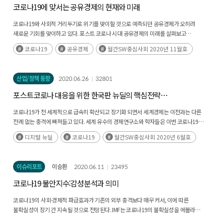
코로나19에 맞서는 공유경제의 현재와 미래
코로나19와 사회적 거리두기로 위기를 맞이할 것으로 예측되던 공유경제가 오히려
새로운 기회를 맞이하고 있다. 포스트 코로나 시대 공유경제의 미래를 살펴보고
공유경제가 나아가야 할 방향을 살펴본다.
코로나19
공유경제
월간SW중심사회 2020년 11월호
산업/정책 동향
2020.06.26
32801
포스트코로나 대응을 위한 한국판 뉴딜의 핵심전략
“디지털 뉴딜”
코로나19가 전 세계적으로 급속히 확산되고 장기화 되면서 세계경제는 이전과는 다른
전례 없는 충격에 빠져들고 있다. 세계 유수의 경제연구소와 학자들은 이번 코로나19로
인한 경제충격의 규모나 질적 양상이 과거 위기와 상당히 다르기 때문에 과거와는
디지털 뉴딜
코로나19
월간SW중심사회 2020년 6월호
차원이 다른 (후략)
이슈리포트
이승환
2020.06.11
23495
코로나19 불안지수:감성분석과 의미
코로나19의 사회·경제적 파급효과가 기존의 외부 충격보다 매우 커서, 이에 따른
불확실성이 장기 간 지속될 것으로 전망된다. IMF는 코로나19의 불확실성을 에볼라