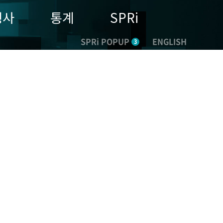
행사
통계
SPRi
SPRi POPUP
ENGLISH
3