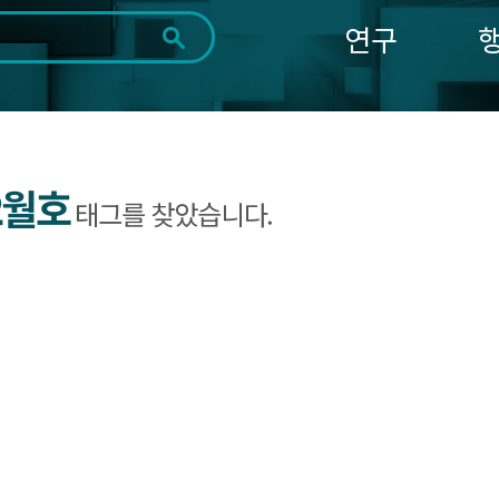
연구
전체
제목
내용
태그
첨부파일
체
1일
1주
1개월
3개월
1년
~
시
마
2월호
태그를 찾았습니다.
작
지
일
막
조회
일