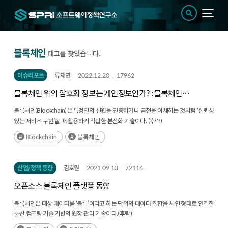
블록체인
태그를 찾았습니다.
이슈리포트
류채연
2022.12.20
17962
블록체인 위의 암호화 정보는 개인정보인가? : 블록체인
기반의 분산신원인증 서비스를 중심으로
블록체인(Blockchain)은 특정인의 신원을 인증하거나 금전을 이체하는 것처럼 ‘신뢰성
있는 서비스 구현’할 때 활용하기 적합한 분산화 기술이다. (후략)
Blockchain
블록체인
산업/정책 동향
김호원
2021.09.13
72116
오픈소스 블록체인 플랫폼 동향
블록체인은 대상 데이터를 ‘블록’이라고 하는 단위의 데이터 집합을 체인 형태로 연결한
분산 컴퓨팅 기술 기반의 원장 관리 기술이다.(후략)