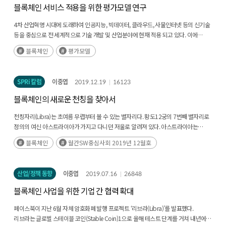
블록체인 서비스 적용을 위한 평가모델 연구
4차 산업혁명 시대에 도래하여 인공지능, 빅데이터, 클라우드, 사물인터넷 등의 신기술
등을 중심으로 전 세계적으로 기술 개발 및 산업분야에 현재 적용 되고 있다. 이에
더불어 4차 산업혁명의 주요 인프라로 블록체인이 급부상 하고 있다.(후략)
블록체인
평가모델
SPRi 칼럼
이중엽
2019.12.19
16123
블록체인의 새로운 천칭을 찾아서
천칭자리(Libra)는 초여름 무렵부터 볼 수 있는 별자리다. 황도12궁의 7번째 별자리로
정의의 여신 아스트라이아가 가지고 다니던 저울로 알려져 있다. 아스트라이아는
분쟁이 일어나면 그 당사자들을 저울에 올려놓고 옳고 그름을 쟀다고 한다.(후략)
블록체인
월간SW중심사회 2019년 12월호
산업/정책 동향
이중엽
2019.07.16
26848
블록체인 사업을 위한 기업 간 협력 확대
페이스북이 지난 6월 자체 암호화폐 발행 프로젝트 ‘리브라(Libra)’를 발표했다.
리브라는 글로벌 스테이블 코인(Stable Coin)1으로 올해 테스트 단계를 거쳐 내년에