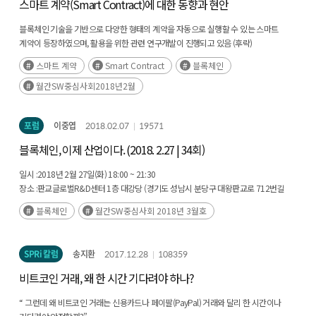
스마트 계약(Smart Contract)에 대한 동향과 현안
블록체인 기술을 기반으로 다양한 형태의 계약을 자동으로 실행할 수 있는 스마트
계약이 등장하였으며, 활용을 위한 관련 연구개발이 진행되고 있음 (후략)
스마트 계약
Smart Contract
블록체인
월간SW중심사회2018년2월
포럼
이중엽
2018.02.07
19571
블록체인, 이제 산업이다. (2018. 2.27 | 34회)
일시 :
2018년 2월 27일(화) 18:00 ~ 21:30
장소 :
판교글로벌R&D센터 1층 대강당 (경기도 성남시 분당구 대왕판교로 712번길
22)
블록체인
월간SW중심사회 2018년 3월호
SPRi 칼럼
송지환
2017.12.28
108359
비트코인 거래, 왜 한 시간 기다려야 하나?
“ 그런데 왜 비트코인 거래는 신용카드나 페이팔(PayPal) 거래와 달리 한 시간이나