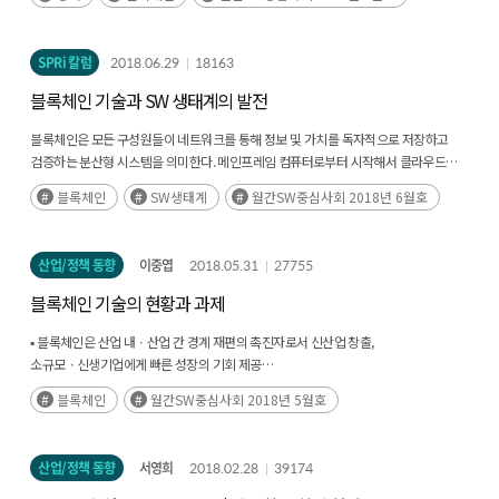
필요가 있음
SPRi 칼럼
2018.06.29
18163
블록체인 기술과 SW 생태계의 발전
블록체인은 모든 구성원들이 네트워크를 통해 정보 및 가치를 독자적으로 저장하고
검증하는 분산형 시스템을 의미한다. 메인프레임 컴퓨터로부터 시작해서 클라우드로
이어가는 효율성을 극대화하는 중앙화의 흐름과는 달리, 자율적인 노드들의(후략)
블록체인
SW생태계
월간SW중심사회 2018년 6월호
산업/정책 동향
이중엽
2018.05.31
27755
블록체인 기술의 현황과 과제
▪ 블록체인은 산업 내ㆍ산업 간 경계 재편의 촉진자로서 신산업 창출,
소규모ㆍ신생기업에게 빠른 성장의 기회 제공
▪ 기술발달 초기 단계인 블록체인 기술이 경제·사회의 기반으로 자리 잡을 수 있도록
블록체인
월간SW중심사회 2018년 5월호
기술 개발과 함께 제도적인 변화와 수용이 필요함
산업/정책 동향
서영희
2018.02.28
39174