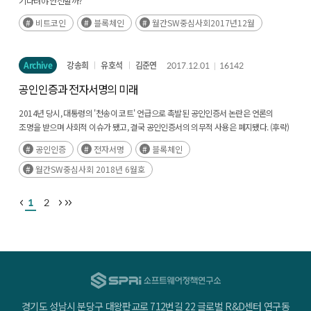
기다려야 안전할까?”
비트코인
블록체인
월간SW중심사회2017년12월
Archive
강송희
유호석
김준연
2017.12.01
16142
공인인증과 전자서명의 미래
2014년 당시, 대통령의 '천송이 코트' 언급으로 촉발된 공인인증서 논란은 언론의
조명을 받으며 사회적 이슈가 됐고, 결국 공인인증서의 의무적 사용은 폐지됐다. (후략)
공인인증
전자서명
블록체인
월간SW중심사회 2018년 6월호
1
2
경기도 성남시 분당구 대왕판교로 712번길 22 글로벌 R&D센터 연구동