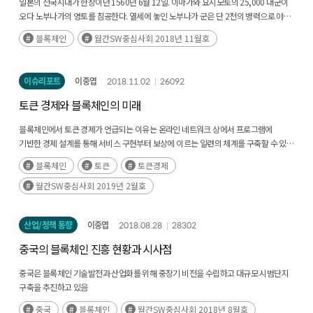
일본의 전국시대가 한창이던 1560년 6월 12일. 이마가와 요시모토의 25,000 대군이
오다 노부나가의 영토를 침공한다. 열세에 놓인 노부나가 군은 단 2천의 병력으로 야간
기습을 가해 적장을 베는 대역전을 보인다. 이것이 일본 3대 기습 중 하나로
블록체인
월간SW중심사회 2018년 11월호
불리는‘오케하자마 전투’이다. (후략)
이슈리포트
이중엽
2018.11.02
26092
토큰 경제와 블록체인의 미래
블록체인에서 토큰 경제가 언급되는 이유는 온라인 네트워크 상에서 프로그램에
기반한 경제 설계를 통해 서비스 구현부터 보상에 이르는 일련의 체계를 구축할 수 있기
때문이다. 적절히 구성된 토큰 경제는 발행량, 참여자에 대한 보상, 부의 재분배(토큰의
블록체인
토큰
토큰경제
편중에 대한 방어) 및 지속적인 서비스 참여까지 고려해야 한다.
월간SW중심사회 2019년 2월호
산업/정책 동향
이중엽
2018.08.28
28302
중국의 블록체인 진흥 현황과 시사점
중국은 블록체인 기술발전과 산업화를 위해 중장기 비전을 수립하고 대규모 시범단지
구축을 추진하고 있음
블록체인 상용화 기술개발과 지속 가능한 생태계 구축을 위해 대형 프로젝트를 지원할
중국
블록체인
월간SW중심사회 2018년 8월호