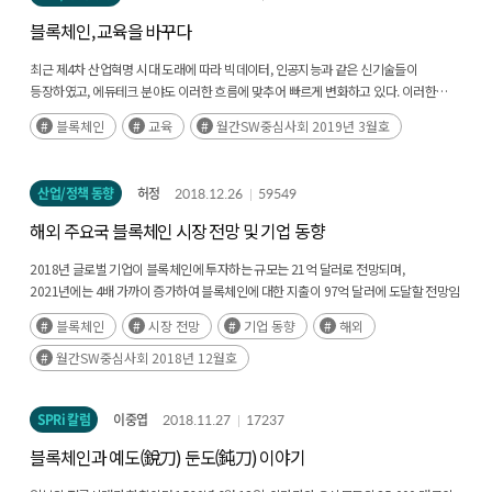
블록체인, 교육을 바꾸다
최근 제4차 산업혁명 시대 도래에 따라 빅데이터, 인공지능과 같은 신기술들이
등장하였고, 에듀테크 분야도 이러한 흐름에 맞추어 빠르게 변화하고 있다. 이러한
변화에는 교육 관련 데이터의 안정성, 투명성 등과 같은 해결해야 할 문제들이(후략)
블록체인
교육
월간SW중심사회 2019년 3월호
산업/정책 동향
허정
2018.12.26
59549
해외 주요국 블록체인 시장 전망 및 기업 동향
2018년 글로벌 기업이 블록체인에 투자하는 규모는 21억 달러로 전망되며,
2021년에는 4배 가까이 증가하여 블록체인에 대한 지출이 97억 달러에 도달할 전망임
해외에서는 금융 분야 상용화, 공공서비스 포함 他산업으로 기술적용이 확대되고
블록체인
시장 전망
기업 동향
해외
있으며(후략)
월간SW중심사회 2018년 12월호
SPRi 칼럼
이중엽
2018.11.27
17237
블록체인과 예도(銳刀) 둔도(鈍刀) 이야기