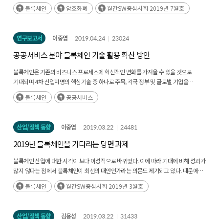
정식으로 출시될 예정이다. 이 프로젝트는 ‘전 세계 수십억 명이 활용할 수 있는 간편한
블록체인
암호화폐
월간SW중심사회 2019년 7월호
형태의 글로벌 통화 및 금융 인프라의 제공2’을 목표로 한다.(후략)
연구보고서
이중엽
2019.04.24
23024
공공서비스 분야 블록체인 기술 활용 확산 방안
블록체인은 기존의 비즈니스 프로세스에 혁신적인 변화를 가져올 수 있을 것으로
기대되며 4차 산업혁명의 핵심기술 중 하나로 주목, 각국 정부 및 글로벌 기업을
중심으로 다양한 분야에 블록체인 기술을 시범 적용하여 다양한 적용 사례를 발굴하는
블록체인
공공서비스
중(후략)
산업/정책 동향
이중엽
2019.03.22
24481
2019년 블록체인을 기다리는 당면 과제
블록체인 산업에 대한 시각이 보다 이성적으로 바뀌었다. 이에 따라 기대에 비해 성과가
많지 않다는 점에서 블록체인이 최선의 대안인가라는 의문도 제기되고 있다. 때문에
올해는 블록체인 기술의 실질적인 가치를 증명해 보이는 것이 매우 중요하다.(후략)
블록체인
월간SW중심사회 2019년 3월호
산업/정책 동향
김용성
2019.03.22
31433