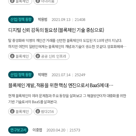
블록체인
이더리움
산업/정책 동향
박용범
2021.09.13
21408
디지털 신뢰 감독의 필요성 (블록체인 기술 중심으로)
탈 중앙화와 익명의 개인간 거래를 선언한 블록체인이 도입된 지 10여 년이 지났다.
하지만 여전히 일반인에게는 블록체인의 개념과 기술이 생소한 것 같다. 암호화폐와의
관계 역시 아직 명확하게 분리되고 있는 것 같지 않다. 물론 블록체인 기술이 소개된
블록체인
공공 신뢰 인프라
것이 비트코인에 의한 것이었고, 따라서 암호화폐의 기반 기술로 사용된 것은 사실이다.
(후략)
산업/정책 동향
박재현
2021.07.14
25249
블록체인 개발, 적용을 위한 핵심 엔진으로서 BaaS에 대한
고찰
현재 블록체인의 여러 문제점과 주요 동향을 살펴보고 그 해결방안이자 대중화를 위한
기반 기술로서의 BaaS를 살펴본다.
블록체인
람다256
연구보고서
이중엽
2020.04.20
21573