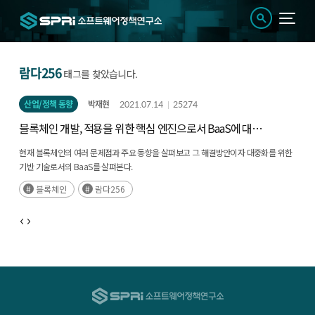
람다256
태그를 찾았습니다.
산업/정책 동향
박재현
2021.07.14
25274
블록체인 개발, 적용을 위한 핵심 엔진으로서 BaaS에 대한
고찰
현재 블록체인의 여러 문제점과 주요 동향을 살펴보고 그 해결방안이자 대중화를 위한
기반 기술로서의 BaaS를 살펴본다.
블록체인
람다256