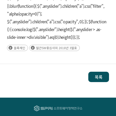
}).blur(function(){ $(".anyslider").children("a").css("filter",
"alpha(opacity=0)");
$(".anyslider").children("a").css("opacity", 0); }); $(function
() { console.log($(".anyslider").height($(".anyslider > .as-
slide-inner >div:visible").eq(0).height())); });
블록체인
월간SW중심사회 2018년 3월호
목록