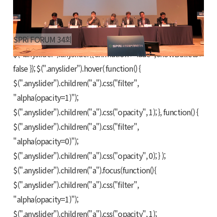
SPRi FORUM 34회
$(".anyslider").anyslider({ animation : "fade", showBullets :
false }); $(".anyslider").hover( function() {
$(".anyslider").children("a").css("filter",
"alpha(opacity=1)");
$(".anyslider").children("a").css("opacity", 1); }, function() {
$(".anyslider").children("a").css("filter",
"alpha(opacity=0)");
$(".anyslider").children("a").css("opacity", 0); } );
$(".anyslider").children("a").focus(function(){
$(".anyslider").children("a").css("filter",
"alpha(opacity=1)");
$(".anyslider").children("a").css("opacity", 1);