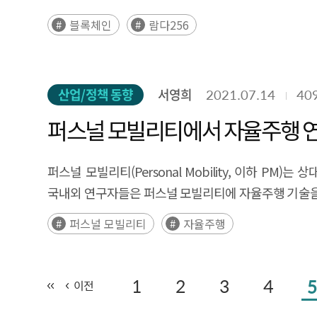
블록체인
람다256
산업/정책 동향
서영희
2021.07.14
40
퍼스널 모빌리티에서 자율주행 
퍼스널 모빌리티(Personal Mobility, 이하
국내외 연구자들은 퍼스널 모빌리티에 자율주행 기술을
및 환경 문제를 해결할 수 있는 대안 중
퍼스널 모빌리티
자율주행
하나가 될 수 있다. 이에 전동스쿠터와 전기자전거,
적용으로 퍼스널 모빌리티 운행과 관련된 다양한 안전
제공이 가능할 것이다.
1
2
3
4
5
이전