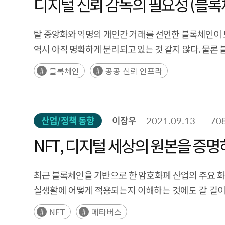
디지털 신뢰 감독의 필요성 (블록
탈 중앙화와 익명의 개인간 거래를 선언한 블록체인이 
역시 아직 명확하게 분리되고 있는 것 같지 않다. 물론
블록체인
공공 신뢰 인프라
산업/정책 동향
이장우
2021.09.13
70
NFT, 디지털 세상의 원본을 증
최근 블록체인을 기반으로 한 암호화폐 산업의 주요 화두는 탈중
실생활에 어떻게 적용되는지 이해하는 것에도 갈 길이 
상관없이 ‘NFT버블 붕괴중?, NFT 가격 70% 폭락,
NFT
메타버스
그럼에도 부정하지 못하는 사실은 우리는 지금 과거에 