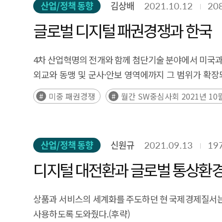
산업/정책 동향
김상배
2021.10.12
20
글로벌 디지털 패권경쟁과 한국
4차 산업혁명의 전개와 함께 첨단기술 분야에서 미국과
외교와 동맹 및 군사·안보 영역에까지 그 범위가 확장
(후략)
미중 패권경쟁
월간 SW중심사회 2021년 10
산업/정책 동향
신원규
2021.09.13
19
디지털 대전환과 글로벌 통상환
상품과 서비스의 세계화를 주도하던 현 국제경제질서는
사용하도록 도와줬다.(후략)