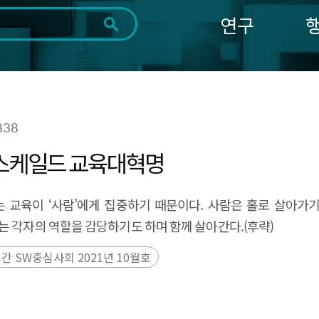
연구
전체
제목
내용
태그
첨부파일
체
1일
1주
1개월
3개월
1년
~
시
마
838
작
지
일
막
조회
언스케일드 교육대혁명
일
이는 교육이 ‘사람’에게 집중하기 때문이다. 사람은 홀로 살아가
는 각자의 역할을 감당하기도 하며 함께 살아간다.(후략)
간 SW중심사회 2021년 10월호