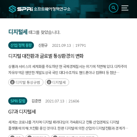
디지털세
태그를 찾았습니다.
산업/정책 동향
신원규
2021.09.13
19791
디지털 대전환과 글로벌 통상환경의 변화
상품과 서비스의 세계화를 주도하던 현 국제경제질서는 위기에 직면해 있다. 다자주의
자유무역은 웬만한 개발도상국 국민 대다수조차도 핸드폰이나 컴퓨터 등 첨단
IT상품을 사용하도록 도와줬다.(후략)
디지털 통상규범
디지털세
SPRi 칼럼
김준연
2021.07.13
21606
G7과 디지털세
세계는 코로나를 거치며 디지털 패러다임이 가속화되고 전통 산업경제도 디지털
플랫폼에 의해 大전환 중인 것이다. 한편 디지털에 의한 산업의 디지털전환과 경계가
모호해지는 빅 블러(big blur)가 코로나에 의해 가속화는 시점에서 뜨거운 이슈로