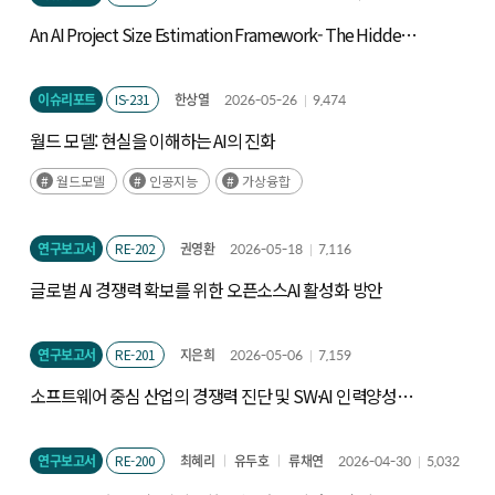
An AI Project Size Estimation Framework- The Hidden
Iceberg: Measuring Technical Scope -
이슈리포트
IS-231
한상열
2026-05-26
9,474
월드 모델: 현실을 이해하는 AI의 진화
월드모델
인공지능
가상융합
연구보고서
RE-202
권영환
2026-05-18
7,116
글로벌 AI 경쟁력 확보를 위한 오픈소스AI 활성화 방안
연구보고서
RE-201
지은희
2026-05-06
7,159
소프트웨어 중심 산업의 경쟁력 진단 및 SW·AI 인력양성
정책 연구
연구보고서
RE-200
최혜리
유두호
류채연
2026-04-30
5,032