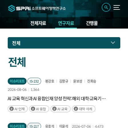
전체자료
연구자료
간행물
연
전체
구
자
료
전체
이슈리포트
IS-232
봉강호
김항규
윤보성
진회승
2026-08-06
1,364
AI 교육 혁신과 AI 융합인재 양성 전략: 해외 대학·교육기관
사례와 시사점
AI 인재
AI 융합
AI 교육
대학 사례
이슈리포트
IS-217
유호석
이윤석
2026-07-06
4,473