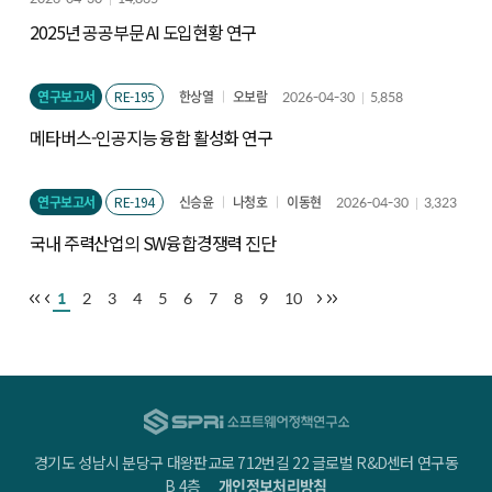
2025년 공공부문 AI 도입현황 연구
연구보고서
RE-195
한상열
오보람
2026-04-30
5,858
메타버스-인공지능 융합 활성화 연구
연구보고서
RE-194
신승윤
나청호
이동현
2026-04-30
3,323
국내 주력산업의 SW융합경쟁력 진단
1
2
3
4
5
6
7
8
9
10
경기도 성남시 분당구 대왕판교로 712번길 22 글로벌 R&D센터 연구동
B 4층
개인정보처리방침