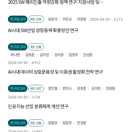
2025 SW 해외진출 역량강화 정책 연구: 지원사업 및
평가체계 개선 방향을 중심으로
연구보고서
RE-199
유호석
이진규
이준원
2026-04-30
6,173
AI시대 SW산업 성장동력 확충방안 연구
연구보고서
RE-198
곽나연
강호준
김지민
김지원
임정주
안성원
2026-04-30
4,912
AI시대 데이터 상호운용성 및 이동권 활성화 전략 연구
연구보고서
RE-197
장진철
안미소
강호준
김지민
안성원
2026-04-30
5,136
인공지능 산업 분류체계 개선 연구
연구보고서
RE-196
임영모
임정주
안성원
2026-04-30
14,865