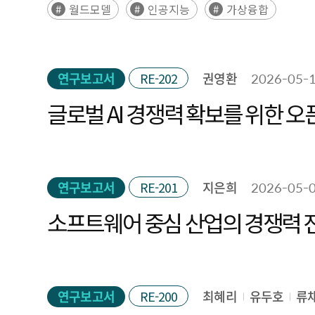
월드모델
인공지능
가상융합
연구보고서
RE-202
권영환
2026-05-
글로벌 
연구보고서
RE-201
지은희
2026-05-
소프트웨어 중심 산업의 경쟁력 진단
연구보고서
RE-200
최혜리
유두호
류