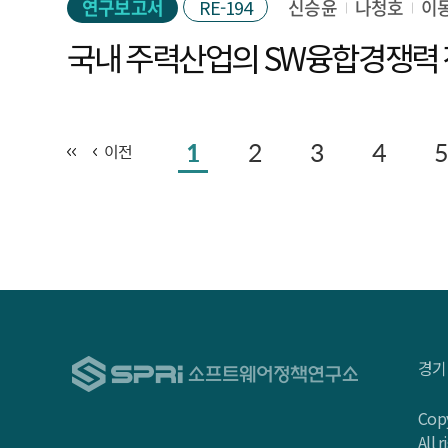
연구보고서
RE-194
신승윤
나청호
이
국내 주력산업의 SW융합경쟁력
1
2
3
4
5
이전
경기
Copy
All 