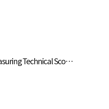
점
asuring Technical Scope