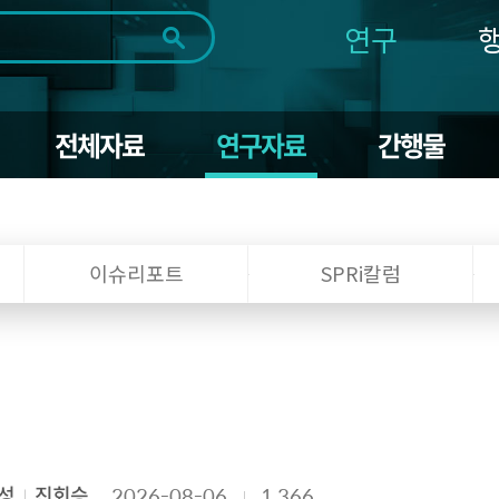
연구
전체
제목
내용
태그
첨부파일
체
1일
1주
1개월
3개월
1년
전체자료
연구자료
간행물
~
시
마
작
지
일
막
조회
일
이슈리포트
SPRi칼럼
성
진회승
2026-08-06
1,366