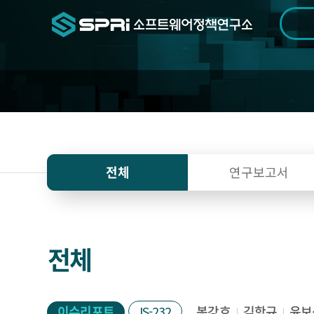
검색범위
기간
전
연
전체
연구보고서
구
자
료
전체
이슈리포트
IS-232
봉강호
김항규
윤보