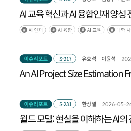
AI 교육 혁신과 AI 융합인재 양
AI 인재
AI 융합
AI 교육
대학 
이슈리포트
IS-217
유호석
이윤석
202
An AI Project Size Estimatio
-
이슈리포트
IS-231
한상열
2026-05-2
월드 모델: 현실을 이해하는 AI의