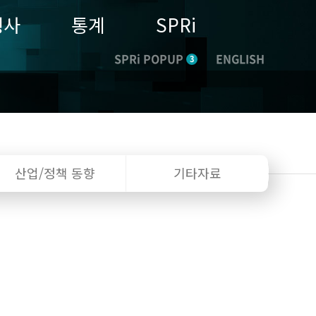
행사
통계
SPRi
SPRi POPUP
ENGLISH
3
산업/정책
동향
기타자료