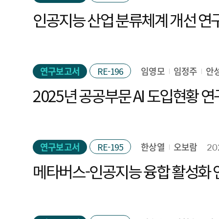
인공지능 산업 분류체계 개선 연
연구보고서
RE-196
임영모
임정주
안
2025년 공공부문 AI 도입현황 연
연구보고서
RE-195
한상열
오보람
20
메타버스-인공지능 융합 활성화 