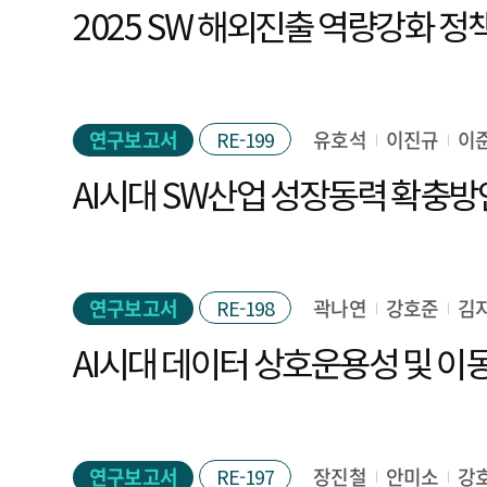
연구보고서
RE-199
유호석
이진규
이
AI시대 SW산업 성장동력 확충방
연구보고서
RE-198
곽나연
강호준
김
연구보고서
RE-197
장진철
안미소
강