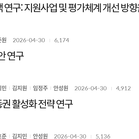
준원
2026-04-30
6,174
안 연구
지민
김지원
임정주
안성원
2026-04-30
4,912
AI시대 데이터 상호운용성 및 이동권 활성화 전략 연구
호준
김지민
안성원
2026-04-30
5,136