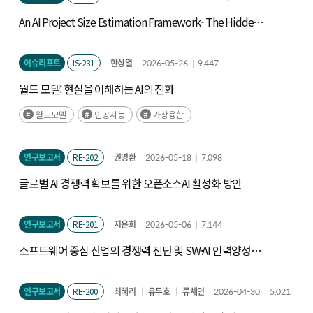
An AI Project Size Estimation Framework- The Hidden
Iceberg: Measuring Technical Scope -
이슈리포트
IS-231
한상열
2026-05-26
9,447
월드 모델: 현실을 이해하는 AI의 진화
월드모델
인공지능
가상융합
연구보고서
RE-202
권영환
2026-05-18
7,098
글로벌 AI 경쟁력 확보를 위한 오픈소스AI 활성화 방안
연구보고서
RE-201
지은희
2026-05-06
7,144
소프트웨어 중심 산업의 경쟁력 진단 및 SW·AI 인력양성
정책 연구
연구보고서
RE-200
최혜리
유두호
류채연
2026-04-30
5,021