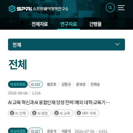
전체자료
연구자료
간행물
연
전체
구
자
료
전체
이슈리포트
IS-232
봉강호
김항규
윤보성
진회승
2026-08-06
1,216
AI 교육 혁신과 AI 융합인재 양성 전략: 해외 대학·교육기관
사례와 시사점
AI 인재
AI 융합
AI 교육
대학 사례
이슈리포트
IS-217
유호석
이윤석
2026-07-06
4,451