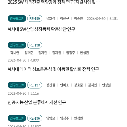
2025 SW 해외진출 역량강화 정책 연구: 지원사업 및
평가체계 개선 방향을 중심으로
연구보고서
RE-199
유호석
이진규
이준원
2026-04-30
6,151
AI시대 SW산업 성장동력 확충방안 연구
연구보고서
RE-198
곽나연
강호준
김지민
김지원
임정주
안성원
2026-04-30
4,899
AI시대 데이터 상호운용성 및 이동권 활성화 전략 연구
연구보고서
RE-197
장진철
안미소
강호준
김지민
안성원
2026-04-30
5,116
인공지능 산업 분류체계 개선 연구
연구보고서
RE-196
임영모
임정주
안성원
2026-04-30
14,807