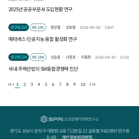
2025년 공공부문 AI 도입현황 연구
연구보고서
RE-195
한상열
오보람
2026-04-30
5,847
메타버스-인공지능 융합 활성화 연구
연구보고서
RE-194
신승윤
나청호
이동현
2026-04-30
3,316
국내 주력산업의 SW융합경쟁력 진단
1
2
3
4
5
6
7
8
9
10
경기도 성남시 분당구 대왕판교로 712번길 22 글로벌 R&D센터 연구동
B 4층
개인정보처리방침