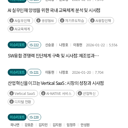
AI 실무인재 양성을 위한 국내 교육체계 분석 및 시사점
AI실무인재
생성형AI
자기주도학습
AI융합인재
AI교육체계
이슈리포트
IS-222
신승윤
나청호
이동현
2026-01-22
5,556
SW융합 경쟁력 진단체계 구축 및 시사점: 제조업과
서비스업을 중심으로
이슈리포트
IS-221
이동현
나청호
2026-01-20
7,704
산업혁신을 이끄는 Vertical SaaS : 시장의 성장과 시사점
Vertical SaaS
AI-NATIVE 서비스
산업혁신
디지털 전환
이슈리포트
IS-220
곽나연
강호준
김지민
김지원
임정주
안성원