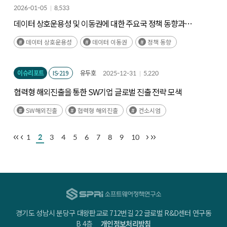
2026-01-05
8,533
데이터 상호운용성 및 이동권에 대한 주요국 정책 동향과
시사점
데이터 상호운용성
데이터 이동권
정책 동향
이슈리포트
IS-219
유두호
2025-12-31
5,220
협력형 해외진출을 통한 SW기업 글로벌 진출 전략 모색
SW해외진출
협력형 해외진출
컨소시엄
1
2
3
4
5
6
7
8
9
10
경기도 성남시 분당구 대왕판교로 712번길 22 글로벌 R&D센터 연구동
B 4층
개인정보처리방침