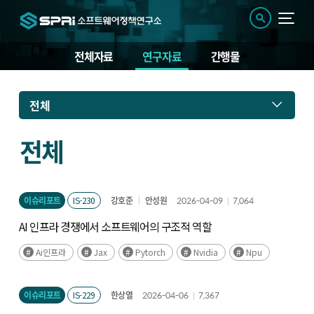
전체자료
연구자료
간행물
연
전체
구
자
료
전체
이슈리포트
IS-230
강호준
안성원
2026-04-09
7,064
AI 인프라 경쟁에서 소프트웨어의 구조적 역할
Ai인프라
Jax
Pytorch
Nvidia
Npu
이슈리포트
IS-229
한상열
2026-04-06
7,367