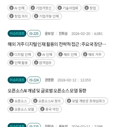
AI 인재
기업가정신
기술사업화
창업
창업 의지
기업가형 인재
이슈리포트
IS-225
윤보성
진회승
2026-02-20
6,081
해외 거주 디지털 인재 활용의 전략적 접근 : 주요국 장단점
분석을 중심으로
디지털 인재
AI 인재
해외 인재
해외 거주
인재 활용
원격업무
이슈리포트
IS-224
권영환
2026-02-12
12,353
오픈소스AI 개념 및 글로벌 오픈소스 모델 동향
오픈소스
오픈소스AI 정의
모델 개방성 프레임워크
오픈소스 모델
중국 약진
이슈리포트
IS-223
진회승
윤보성
2026-02-11
7,098