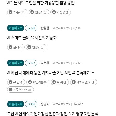
AI기본사회 구현을 위한 가상융합 활용 방안
기본사회
인공지능
가상융합
이슈리포트
IS-228
한상열
2026-03-25
6,613
AI 스마트 글래스: 시선의 지능화
글래스
인공지능
이슈리포트
IS-227
지은희
2026-03-25
6,916
AI 확산 시대에 대응한 가치사슬 기반 AI 인력 분류체계
재정립
AI 인력
AI인력분류
AI 확산
가치사슬 기반
스킬격차 해소
이슈리포트
IS-226
봉강호
2026-03-20
16,267
고급 AI 인재의 기업가정신 현황과 창업 의지 영향요인 분석