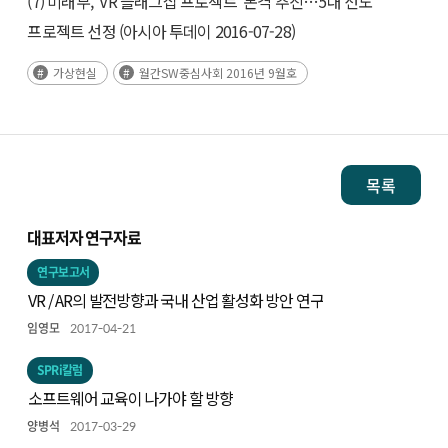
(7) 미래부, ‘VR 플래그십 프로젝트’ 본격 추진…5대 선도
프로젝트 선정 (아시아 투데이 2016-07-28)
가상현실
월간SW중심사회 2016년 9월호
목록
대표저자 연구자료
연구보고서
VR / AR의 발전방향과 국내 산업 활성화 방안 연구
임영모
2017-04-21
SPRi칼럼
소프트웨어 교육이 나가야 할 방향
양병석
2017-03-29