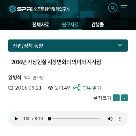
전체자료
연구자료
간행물
산업/정책 동향
2016년 가상현실 시장변화의 의미와 시사점
양병석
역대 연구원
2016.09.21
27149
공유 열기
글자크기
+
-