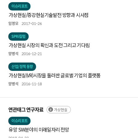
이슈리포트
가상현실/증강현실기술발전 방향과 시사점
임영모
2017-01-26
SPRi칼럼
가상현실 시장의 확신과 도전 그리고 기다림
양병석
2016-12-21
산업/정책 동향
가상현실(VR)시장을 둘러싼 글로벌 기업의 플랫폼
양병석
2016-11-18
연관태그 연구자료
가상현실
이슈리포트
유망 SW분야의 미래일자리 전망