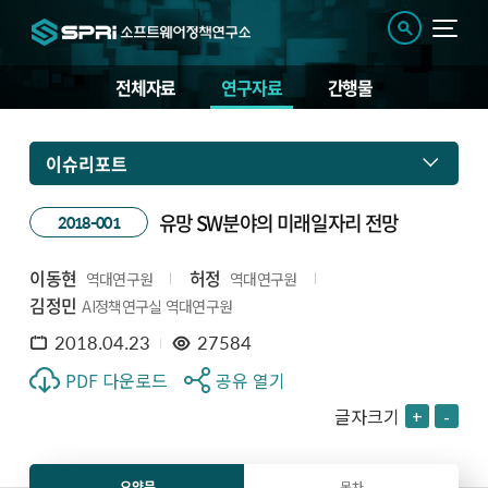
전체자료
연구자료
간행물
이슈리포트
유망 SW분야의 미래일자리 전망
2018-001
이동현
허정
역대연구원
역대연구원
김정민
AI정책연구실 역대연구원
2018.04.23
27584
PDF 다운로드
공유 열기
글자크기
+
-
요약문
목차