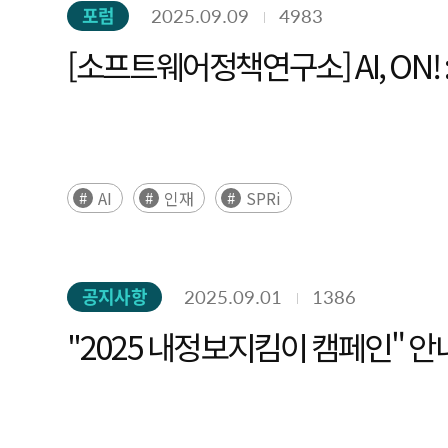
adoption was largely concentrated among large e
and Signals) was derived by integrating Delphi-bas
포럼
2025.09.09
4983
and medium-sized enterprises. This expansion re
of technological change over time. The SPRi DaRT 
[소프트웨어정책연구소] AI, ON!
characterised by high regulatory intensity—such
futures-studies experts and main surveys with dom
compliance and risk-management functions direc
and evaluated for novelty, impact, and feasibility
persistent labour shortages and rising labour c
Compared to SPRi DaRT 2025, a total of 16 n
improvements, while offering clearer cost–benefit 
decentralized AI alignment, and quantum sensing
working arrangements, are further increasing the re
architecture, neuromorphic computing, LLMs as op
AI
인재
SPRi
language models are enabling Vertical SaaS so
signals included agentic AI, AI chips, AI-assisted
continued maturation of cloud-native environm
performed using arXiv papers from 2007 to 2025. 
healthcare, financial services, and manufacturin
between cluster centroids across years were used
공지사항
2025.09.01
1386
automation, alongside increasing requirements for 
from weak to emerging to trend signals, capturing 
five years. Financial services constitute a substan
"2025 내정보지킴이 캠페인" 안
to emerging to trend signals—enabled a dynamic int
systems and sustained demand for regulatory and
supplemented with in-depth literature analysis,
software-based monitoring, control, and optimisati
forecasting methods. This research establishes a 
Adoption is also expanding among small and medi
prioritization, emerging-technology early-warning 