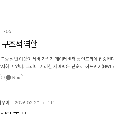
7051
 구조적 역할
이며, 그중 절반 이상이 서버·가속기·데이터센터 등 인프라에 집중된다.
유지하고 있다. 그러나 이러한 지배력은 단순히 하드웨어(HW) 
배 이상 차이가 발생하며, NVIDIA 보고서는 AI SW 스택을 
Npu
기술적 경로를 추적한다. 이를 토대로 세 유형의 종속 메커니즘을 
를 확정하는 설계 종속, 폐쇄적 드라이버 구조가 HW 대체를 물리
으로 증가한다. 아울러 vLLM·SGLang 등 오픈소스 추론 서빙 
최무이
2026.03.30
411
있다. 주요국·기업을 3유형 종속 프레임워크로 분석한 결과, N
으며, 화웨이는 3유형 종속 구조를 자국 내에서 복제·내재화하고