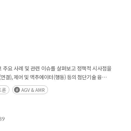
mplications for productivity and competitiveness at
tions that combine domain-specific knowledge with
f shared, industry-level data infrastructures that
tion and market entry through regulatory sandboxes
alised SaaS providers to facilitate diffusion,
리고 주요 사례 및 관련 이슈를 살펴보고 정책적 시사점을
라(연결), 제어 및 액추에이터(행동) 등의 첨단기술 융합을
템으로 정의된다. 주요 기술 수준과 형태에 따라 △
드론
AGV & AMR
며, 산업 전반의 자동화·지능화 수요를 중심으로 새로운
리 환경 적용의 기술적 제약, 노동시장 구조 변화, 법적
등 주요국은 피지컬 AI를 국가 전략기술로 간주하고 다양한
89
발, 산업 생태계 및 인력양성, 법제 정비 및 국제 협력
sion of Physical AI in both technological and