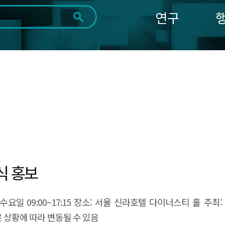
연구
전체
제목
내용
태그
첨부파일
체
1일
1주
1개월
3개월
1년
~
시
마
작
지
일
막
조회
일
「제15회 정보보호의 날」 기념식 홍보
정보보호산업협회 상기 계획은 상황에 따라 변동될 수 있음