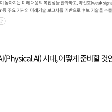
높아지는 미래 대응의 복잡성을 완화하고, 약신호(weak sign
 있다. 이러한 환경 변화는 향후 Vertical SaaS 시장이 헬
, Gartner 등 주요 기관의 미래기술 보고서를 기반으로 후보 기술
이터 상호운용성에 대한 수요가 확대되면서, 향후 5년간 가장 높은 성
를 선정하였다. 전문가의 반복적 평가와 피드백 과정을 통해 신규
망
시스템의 클라우드 전환과 함께 규제·컴플라이언스 대응 수요가 
다. 분석 결과, 전년도 SPRi DaRT 2025 대비 총 16개의 
한 소프트웨어 기반 통제 수요가 확대되며, 특히 중소 제조 현
술군은 양자 AI, 대규모 행동 모델, 범용 AI 로봇, 제로 트러스트 
별 기업의 효율화 도구를 넘어, 산업 전반의 생산성과 경쟁력을 좌우하
추세신호 기술군은 에이전틱 AI, AI 칩, AI 기반 칩 설계, 추
 데이터를 결합한 AI-Native 서비스로의 전환 전략을 적극적으
추세신호)과 미래 실현 시기(단기·중기·장기)를 한눈에 보여주는
개선을 통해 새로운 Vertical SaaS 모델의 시장 진입 불확실성
 수 있도록 하였다. 또한, 본 연구는 델파이 조사 결과를 보완
hysical AI) 시대, 어떻게 준비할 것
하고, 이를 산업 전반으로 확산시키는 생태계 기반 조성 전략이 요구
논문 제목을 Sentence-BERT로 임베딩하고, K-means 클러
dustries, Vertical SaaS is emerging as an important compone
 유사도를 계산하여 기술 전이(transition) 를 정의하였으며, 이
 enterprise software, organisations are progressively adopt
호–추세신호로 이어지는 전이 구조를 정량화하였다. 나아가, 
data structures. In this context, Vertical SaaS is increa
였으며, 6대 주요 약신호 유망기술에 대한 심층 문헌조사를
asset that supports industrial competitiveness. The global
 조기 탐지 및 전환 예측 체계를 통해 R&D 투자 우선순위 설정
.6 billion by 2030, corresponding to an average annual gro
was conducted to address the growing complexity and u
g that cloud-based operating models have entered a phase of 
ablish an early-detection framework centered on weak sign