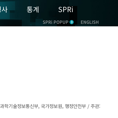
행사
통계
SPRi
SPRi POPUP
ENGLISH
3