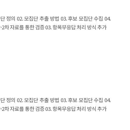
이 시장 확산을 제약하는' 구조적 위치에 놓여 있다.
중이며, 3단계(운영 생태계 확보)는 초기 단계이다. 특히
집단 정의 02. 모집단 추출 방법 03. 후보 모집단 수집 04.
자 정당성 확보가 어려운 순환 구조가 존재한다. 이러한
방안-2차 자료를 통한 검증 03. 항목무응답 처리 방식 추가
런타임·SDK 등 SW 생태계 전반으로 확대하는 HW-SW
글로벌 오픈소스 표준 참여를 통해 최적화 격차를 협력적으로
퍼런스를 확보하여 순환 구조를 깨야 한다. 넷째, 3유형
실행 주체인 AI 컴파일러·시스템 SW 전문 인력 양성
alf flowing into infrastructure. NVIDIA dominates
ardware story: on identical H100 chips, software
over nearly two decades since CUDA's 2006 launch
ftware stack into four layers—Framework, Compiler,
집단 정의 02. 모집단 추출 방법 03. 후보 모집단 수집 04.
in, where optimization asymmetries cause de facto
방안-2차 자료를 통한 검증 03. 항목무응답 처리 방식 추가
 hardware path at the point of software selection;
hen these types overlap, switching costs increase
ariables that partially mitigate traditional lock-