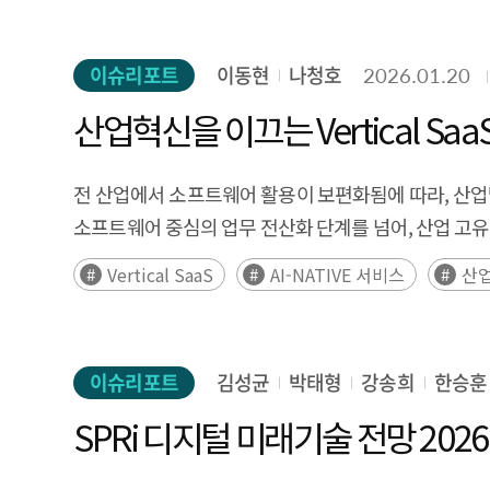
in structures. Analyzing major players through 
constructs a separate design lock-in pathway thr
이슈리포트
이동현
나청호
2026.01.20
Applying this framework to K-NPU, we diagnose t
산업혁신을 이끄는 Vertical Sa
vLLM integration, but faces a sequential three-st
library layers) is in progress, and Stage 3 (bu
performance gaps hinder reference accumulation, w
전 산업에서 소프트웨어 활용이 보편화됨에 따라, 산업별 
type-specific policy responses: (1) resolving perfo
소프트웨어 중심의 업무 전산화 단계를 넘어, 산업 고유의
through participation in global open-source proje
전략적 자산으로 인식되고 있다. 이러한 변화 속에서 글로벌 V
Vertical SaaS
AI-NATIVE 서비스
산
large-scale operational references that break the 
이상의 높은 성장세가 예상된다. 이는 온프레미스 기반
in types visible and quantifiable; and (5) establis
구조적 단계에 진입했음을 시사한다. 특히 초기에는 
measures.
동력으로 작용할 전망이다. 이와 같은 Vertical Saa
이슈리포트
김성균
박태형
강송희
한승훈
규제 강도가 높은 산업에서는 규제 준수와 리스크 관
측면에서는 인건비 상승과 노동력 부족이 장기화되면서,
SPRi 디지털 미래기술 전망 2026
사회적으로는 제조 현장과 의료 분야를 중심으로 만성
있다. 기술적으로는 생성형 AI와 대규모 언어모델의