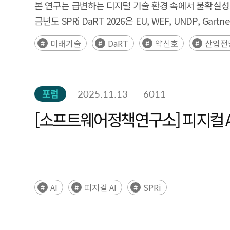
본 연구는 급변하는 디지털 기술 환경 속에서 불확실성이 
네이티브 환경의 정착은 이러한 변화의 확산 속도를 높이고
금년도 SPRi DaRT 2026은 EU, WEF, UNDP
헬스케어 분야에서는 AI 기반 임상 문서 자동화와 의료 데
전문가)로 구분된 델파이 조사를 통해 30대 미래 신호
미래기술
DaRT
약신호
산업전
시장에서 큰 비중을 차지하는 핵심 산업으로, 레거시 
100개의 후보 기술 중 30개 핵심 기술이 최종 확정되었
공급망 불확실성 대응과 공정·설비 운영의 효율화를 위
양자 인터넷, 분산 AI 얼라인먼트, 양자 감지, 부상신호 기
확산되고 있다. 결과적으로 Vertical SaaS는 개
통신, 촉감 홀로그래피, AI 기반 무선 접속 네트워크, 
SaaS 활용에 머무르기보다, 산업 도메인 지식과 현장
포럼
2025.11.13
6011
시각화 과정을 거쳐, 기술 시그널(약신호·부상신호·
데이터 기반과 인프라를 조성하고, 규제 샌드박스 및 제도 
불확실성, 영향력의 상대적 크기를 직관적으로 파악할
[소프트웨어정책연구소] 피지컬 AI(P
기업 간 협업을 촉진함으로써 실증 중심의 성공 사례를 창출
2007년부터 2025년까지의 arXiv 데이터를 기반으로 
adoption becomes increasingly widespread across in
도출하였다. 이후 연속된 연도 간 클러스터 중심 벡터의 코사인
Rather than relying on horizontal, general-purpose
(death)을 시계열적으로 추적하고 약신호–부상신
specific workflows, regulatory requirements, and 
적용하여 약신호의 전이 구조를 시계열적으로 설명하
operational efficiency, but also as an enabling 
AI
피지컬 AI
SPRi
해석가능성과 정책적 실효성을 향상시켰다. 또한, 약신호
approximately USD 90.1 billion in 2024 to USD 205
가능성의 토대를 마련하였다. Executive Summary This study 
that of on-premises industrial software, suggestin
evolving digital technology landscape and to est