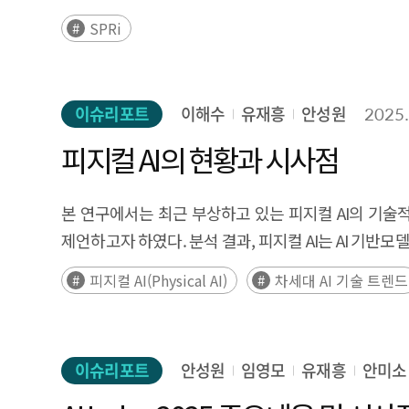
evolving beyond a firm-level efficiency instrument 
SPRi
the industry level. For firms, this implies a gr
operational data. From a policy and ecosystem per
individual firms may find difficult to establish 
and adaptive regulatory approaches; and encou
이슈리포트
이해수
유재흥
안성원
2025.
interoperability, and the scaling of effective solutio
피지컬 AI의 현황과 시사점
본 연구에서는 최근 부상하고 있는 피지컬 AI의 기술적
제언하고자 하였다. 분석 결과, 피지컬 AI는 AI 기반모
통해 인간처럼 현실 세계를 인식하고, 자율적으로 
피지컬 AI(Physical AI)
차세대 AI 기술 트렌드
휴머노이드형 △ 자율주행차형 △ 드론형 △ AGV &
융합 생태계를 형성하는 기반으로 작용하고 있었다. 다만
책임과 윤리 기준의 미비 등 복합적인 장애 요인을 동반하
이슈리포트
안성원
임영모
유재흥
안미소
정책을 선제적으로 마련해 경쟁력 확보에 나서고 있으며,
차원에서 국가 전략을 수립해야 할 시점이다. Executive Summary T