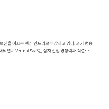
er of performance and structural lock-in, Google
types domestically through Ascend-CANN-MindSpore.
amework layer through PyTorch native support and
e 2 (resolving performance lock-in in compiler and
rcular dependency exists between Stages 2 and 3—
on. Based on this diagnosis, we recommend lock-in-
업 혁신을 이끄는 핵심 인프라로 부상하고 있다. 과거 범용
 software stack; (2) mitigating performance lock-in
서 Vertical SaaS는 점차 산업 경쟁력과 직결되는
 lock-in by creating public-sector demand to build
 약 2,056억 달러로 성장할 것으로 전망되며, 연평균 14%
work to make switching costs across all three lock-
전반에서 클라우드 기반 업무 전환이 일시적 흐름을 넘어
ecialists as the execution foundation for all policy
기업 부문의 도입 확산이 본격화되며 시장 성장의 주요
으로 작용한 결과로 해석할 수 있다. 먼저 의료·금융·제조 등
하려는 수요가 지속적으로 확대되고 있다. 한편 경제적
공하는 구독형 SaaS 모델의 채택이 가속화되고 있다.
산이 산업 특화 업무 도구의 필요성을 더욱 부각시키고
 업무를 수행하는 주체로 진화하고 있으며, 클라우드