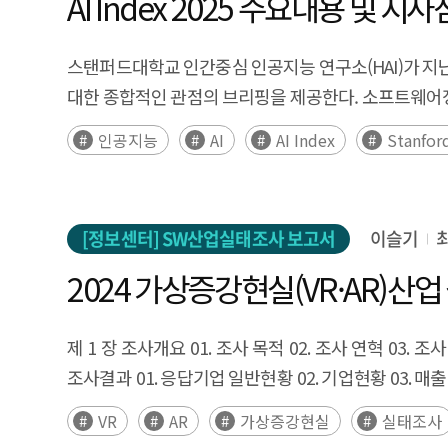
AI Index 2025 주요내용 및 시사
industrial contexts. It examines the definition, ch
relevant policy implications. The analysis defi
스탠퍼드대학교 인간중심 인공지능 연구소(HAI)가 지난 4월
(cognitive control), computer vision and sensors
대한 종합적인 관점의 브리핑을 제공한다. 소프트웨어
(mobility), enabling machines to perceive, reaso
매년 더욱 치열해지고 있으며, 선두 주자인 미국과의
인공지능
AI
AI Index
Stanfor
forms, Physical AI can be categorized into hum
등장했다. 고성능 모델들은 모델 간 성능 격차가 줄어들
industrial environments and contributing to the
책임있는 AI를 위한 다양한 노력들도 추진되고 있다. 이
across industries. However, the diffusion of Physi
인해 감소세였던 지난 `22~23년과 달리 크게 증가하였
costs, technical limitations in real-world deployme
[정보센터] SW산업실태조사 보고서
이슬기
전망이 증가하고 있는 가운데, 공정성에 대한 신뢰도는 감소하는 
In response, major countries such as the United St
Intelligence(HAI) released the 'AI Index 2025' re
2024 가상증강현실(VR·AR)산
formulating policies to secure technological lead
perspective briefing on the current global AI situ
development, talent cultivation, regulatory reform
The competition in AI research and development 
제 1 장 조사개요 01. 조사 목적 02. 조사 연혁 03. 조사 개요 04. 조사 대상 및 모집단 구축 05. 주요 조사 내용 06. VR·AR산업 분류 07. 데이터 검증 08. 조사 회수 결과 제 2 장
States, the leader. The performance of AI has i
조사결과 01. 응답기업 일반현황 02. 기업현황 03. 매출&판매 04. 수출 05. 인력 현황 06. 산업 현황 07. R&D 현황 제 3 장 부록 01. 용어해설 02. VR·AR산업 분류체계 연계표 및
become more standardized as the performance gap
해설서 03. 조사결과표 04. 조사표
VR
AR
가상증강현실
실태조사
science and medicine, and various efforts for resp