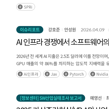
SPRi
이슈리포트
강호준
안성원
2026.04.09
AI 인프라 경쟁에서 소프트웨어의
2026년 전 세계 AI 지출은 2.5조 달러에 이를 전망
GPU 매출의 약 86%를 차지하는 압도적 지배력을 
소프트웨어(SW) 최적화 수준에 따라 실제 처리량이 3
Ai인프라
Jax
Pytorch
Nvidia
4계층으로 구분하고, 각 계층이 HW 종속을 형성하는 
종속, JAX-XLA-TPU처럼 SW 선택이 곧 HW
작동하며, 이 세 유형이 중첩될 때 전환 비용은 기하급수적
[정보센터] SW산업실태조사 보고서
예영선
구조를 부분적으로 완화하는 새로운 변수로 부상하고 
Google은 설계 종속이라는 별도 경로를 구축하고 있