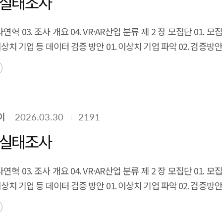
업 실태조사
파일러·라이브러리 계층의 성능 격차와 운영 생태계 규모 부족
프레임워크 진입)는 달성하였으나, 2단계(성능 종속 해소)는 진행 
연혁 03. 조사 개요 04. VR·AR산업 분류 제 2 장 모집단 01. 모
레퍼런스 축적이 곤란하고, 3단계의 레퍼런스가 없으면 2단계의 투
 이상치 기업 등 데이터 검증 방안 01. 이상치 기업 파악 02. 검증
, 성능 종속 해소를 위해 칩 설계 중심의 R&D 지원을 컴파일러·
완화를 위해 PyTorch 호환성 확보와 OpenXLA·MLIR 등 
AI 데이터센터 등 공공부문의 실증환경 제공으로 대규모 운영 레
 TCO 기반 평가 체계를 도입해야 한다. 다섯째, 모든 정책의 
g is projected to reach $2.5 trillion in 2026, with over h
이
2026.03.30
2191
enter GPU revenue. Yet this dominance is not purely a h
업 실태조사
ces in actual throughput. The software ecosystem built 
 cannot easily replicate. This report classifies the AI so
연혁 03. 조사 개요 04. VR·AR산업 분류 제 2 장 모집단 01. 모
ives three distinct lock-in mechanisms: performance lock-
 이상치 기업 등 데이터 검증 방안 01. 이상치 기업 파악 02. 검증
-in, where framework-compiler-hardware co-design fixes the
driver/runtime physically blocks hardware substitution. W
rving engines such as vLLM and SGLang are emerging as new v