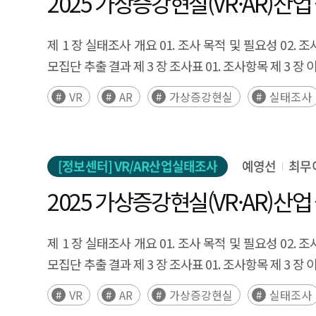
2025 가상증강현실(VR·AR)산
생태계는 '프레임워크 계층 진입에는 성공했으나, 컴
PyTorch 네이티브 지원과 vLLM 통합으로 1단계(
제 1 장 실태조사 개요 01. 조사 목적 및 필요성 02. 조사
2단계의 성능 격차가 좁혀지지 않으면 3단계의 운영 
모집단 추출 결과 제 3 장 조사표 01. 조사항목 제 3 장
진단에 기반하여 종속 유형별 정책 대응을 제언한다. 첫째
VR
AR
가상증강현실
실태조사
균형 발전 패러다임 전환이 필요하다. 둘째, 성능 종속 
축소해야 한다. 셋째, 구조적 종속 우회를 위해 국가 
종속이 공통적으로 유발하는 전환비용을 가시화하기 위해
체계를 구축해야 한다. Executive Summary Global AI spendin
[정보센터] VR/AR산업실태조사
예영선
최무
this landscape, capturing roughly 86% of data c
2025 가상증강현실(VR·AR)산
optimization alone can produce over 3x differen
constitutes a structural barrier that competitors
제 1 장 실태조사 개요 01. 조사 목적 및 필요성 02. 조사
Acceleration Library, and Driver/Runtime—and der
모집단 추출 결과 제 3 장 조사표 01. 조사항목 제 3 장
convergence toward specific hardware; design lock
and structural lock-in, where the closed-source 
VR
AR
가상증강현실
실태조사
exponentially. Meanwhile, open-source inference se