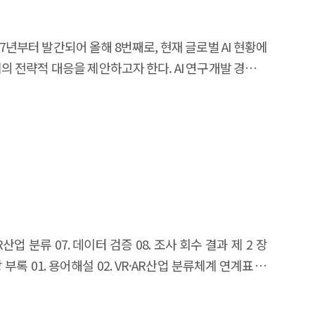
iated challenges of Physical AI, ultimately deriving
vanced technologies such as AI foundation models
017년부터 발간되어 올해 8번째로, 현재 글로벌 AI 현황에
connectivity), and control systems with actuators
전략적 대응을 제안하고자 한다. AI 연구개발 경쟁은
y technological configurations and implementation
하게 증가하여 이를 측정하기 위한 새로운 벤치마크들이
V & AMR-type systems, each tailored to specific
계의 발전을 이끌고 있으며, AI의 활용이 확산됨에 따라
e growing demand for automation and intelligence
다. AI 분야의 `24년의 글로벌 투자 수준은 경기침체로
computational requirements, significant development
문가 배출도 가속화되고 있다. AI에 대한 여론은 낙관적인
gal accountability frameworks and ethical standards.
titute for Human-Centered Artificial
as a strategic national technology and are actively
 is the 8th this year and provides a comprehensive
al strategy encompassing R&D, industrial ecosystem
f this report and proposes our strategic response.
veness in the emerging Physical AI landscape.
s are notable in its competition with the United
rged to measure it. High-performance models have
 AI utilization is leading to the development of
 Accordingly, each country is increasing regulatory