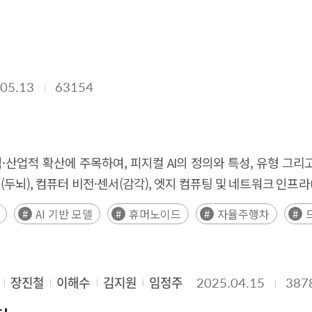
to become an enabling layer of digital infrastructure with i
adual shift from generic SaaS tools toward AI-enabled solu
spective, priorities include supporting the development o
independently; reducing uncertainty related to experimenta
raging collaboration between incumbent firms and speci
05.13
63154
ns across sectors.
·산업적 확산에 주목하여, 피지컬 AI의 정의와 특성, 유형 그
델(두뇌), 컴퓨터 비전·센서(감각), 엣지 컴퓨팅 및 네트워크 인프
판단·행동함으로써 환경과 유기적으로 상호작용할 수 있는 시스
AI 기반 모델
휴머노이드
자율주행차
 AMR형으로 분류되어 다양한 산업 환경에 특화된 형태로 활용되
, 피지컬 AI는 확산 과정에서 막대한 연산 자원과 개발 비용, 물
고 있는 상황이다. 이를 해결하기 위해 미국, 중국, EU, 일본 
장진철
이해수
김지원
임정주
2025.04.15
387
 이에 발맞춰 우리나라도 피지컬 AI 경쟁력 강화를 위한 연구개
his study focuses on the recent emergence and expan