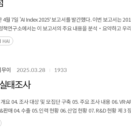
점
aracteristics, typologies, representative use cases, and assoc
nes Physical AI as an integrated system that combines ad
 7일 'AI Index 2025' 보고서를 발간했다. 이번 보고서는 2
 (perception), edge computing and network infrastructure (
정책연구소에서는 이 보고서의 주요 내용을 분석‧요약하고 우리의 
n, and act autonomously in the physical world. Based on ke
 경쟁에서 중국의 약진이 두드러진다. AI의 성능은 매년 급격
d HAI
anoid-type, autonomous vehicle-type, drone-type, and AG
어 상향 평준화 되었다. 또한, AI의 활용 확산은 과학과 의료
 formation of a new convergence ecosystem centered on th
에 따라 각국에서는 AI에 관련한 규제 법률을 늘리고 있는 추세이
cal AI entails a range of complex barriers, including high 
다. 세계적으로 AI 및 CS교육이 빠르게 확산하고 있어 AI 전
nt, structural impacts on the labor market, and a lack of le
최무이
2025.03.28
1933
양상을 보였다. Executive Summary The Stanford Ins
ates, China, the EU, and Japan are recognizing Physical AI 
port on April 7th. This report that published since 2017,
업 실태조사
ership. In this context, Korea must also develop a nation
ation. The SPRi analyzes and summarizes the main contents o
, and international cooperation to strengthen its competiti
is becoming more intense every year, and China's advance
ncreased rapidly every year, and new benchmarks have eme
 between models has narrowed. In addition, the spread of
onsible AI are also being promoted as the use of AI spreads.