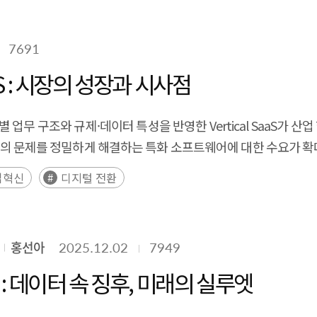
this framework reveals that NVIDIA maintains a dual barri
ough TPU-XLA-JAX, and Huawei replicates all three lock-in 
7691
hat Korea's NPU ecosystem has successfully entered the fr
aS : 시장의 성장과 시사점
age challenge: Stage 1 (framework entry) is achieved, Stag
ilding operational ecosystem scale) remains nascent. A ci
hile lack of references undermines investment justificati
업무 구조와 규제·데이터 특성을 반영한 Vertical SaaS가 산
rmance lock-in by expanding R&D from chip design to the full
 문제를 정밀하게 해결하는 특화 소프트웨어에 대한 수요가 확대되면
cts such as OpenXLA and MLIR; (3) circumventing structural
ertical SaaS 시장은 2024년 약 901억 달러에서 2030년
업혁신
디지털 전환
circular dependency; (4) introducing a TCO evaluation frame
 산업용 소프트웨어의 성장률을 크게 상회하는 수준으로, 산업 
hing talent pipelines for AI compiler and system software sp
대기업을 중심으로 도입이 확산되었으나, 2026년 이후에는 중소
S의 구조적 성장은 정치·법, 경제, 사회, 기술 환경 변화가 복합적
홍선아
2025.12.02
7949
리를 사후 대응이 아닌 소프트웨어 단계에서 선제적으로 내재화
 자동화를 통해 명확한 비용 절감 효과와 투자 대비 성과를 제
 : 데이터 속 징후, 미래의 실루엣
적인 인력 부족이 심화되는 가운데, 비대면·원격 근무 환경의 확
 결합을 통해 소프트웨어가 단순 지원 도구를 넘어 자율적으로