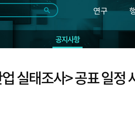
연구
전체
제목
내용
태그
첨부파일
체
1일
1주
1개월
3개월
1년
공지사항
~
시
마
작
지
일
막
조회
일
산업 실태조사> 공표 일정