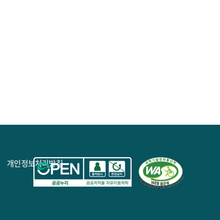
교·분석한 결과, 미국은 민간혁신 중심의 개방형 접근을
력한 규제 체계를 통해 글로벌 기술 규범을 선도하고 있다.
 산업 생산성 향상을 결합한 실용주의 모델을 유지하고
략의 주요 수단으로 활용하고 있으며, 싱가포르는 균형적
 과정을 통해 국내 SW기업이 규제로 인한 위험 수준과
제 강도 기준으로는 법률 차원의 강력한 구속력이 존재,
였다. 이를 통해 국내 SW기업이 국가별 규제 리스크를
urity have become critical to national
nd regulatory models. This report analyzes major
audi Arabia and Singapore, comparing national
ivities. The findings show that the United States
4층
개인정보처리방침
opean Union is shaping global norms through robust
iented model, whereas Japan maintains a pragmatic
s to large-scale national projects, and Singapore
e in regulation and technology policy, the report