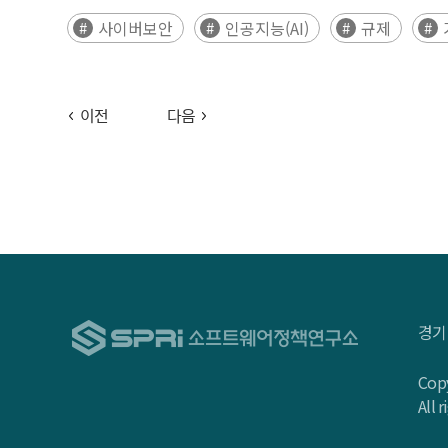
국가 전략, 규제 체계를 종합적으로 분석하였다. 국가
사이버보안
인공지능(AI)
규제
취하면서도 위험관리와 안전성 확보를 위한 행정명령 기반 
중국은 국가안보와 데이터 통제를 핵심 원칙으로 하는
있다. 신흥국 중 사우디아라비아는 초대형 프로젝트와 
이전
다음
규범 체계와 민첩한 실행 구조를 기반으로 아시아 지역
시장 진입 기회를 판단하는데 참고할 수 있도록 각 국
주요 기반시설 등 일부에만 의무 부과, 지침·권고 수
진입전략의 핵심 요소로 인식하고, 시장별로 차별화된 대응전략을 수립
competitiveness and digital sovereignty, prompt
economies—the United States, the European Uni
approaches in AI and cybersecurity and assessing
경기
combines private-sector-led innovation with execu
frameworks such as the EU AI Act and NIS2. China
Copy
approach centered on voluntary guidelines and pr
All 
advances a balanced regulatory framework with ag