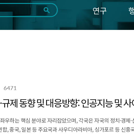
연구
전체
제목
내용
태그
첨부파일
체
1일
1주
1개월
3개월
1년
~
시
마
작
지
일
막
조회
일
6471
·규제 동향 및 대응방향: 인공지능 및
 좌우하는 핵심 분야로 자리잡았으며, 각국은 자국의 정치·경제·
럽연합, 중국, 일본 등 주요국과 사우디아라비아, 싱가포르 등 신