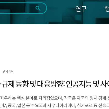
연구
전체
제목
내용
태그
첨부파일
체
1일
1주
1개월
3개월
1년
~
시
마
작
지
일
막
조회
일
6445
·규제 동향 및 대응방향: 인공지능 및
 좌우하는 핵심 분야로 자리잡았으며, 각국은 자국의 정치·경제·
럽연합, 중국, 일본 등 주요국과 사우디아라비아, 싱가포르 등 신