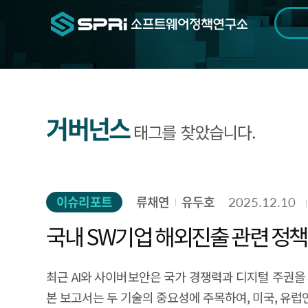
검색범위
기간
전
거버넌스
태그를 찾았습니다.
이슈리포트
류채연
유두호
2025.12.10
국내 SW기업 해외진출 관련 정책
최근 AI와 사이버보안은 국가 경쟁력과 디지털 주권을
본 보고서는 두 기술의 중요성에 주목하여, 미국, 유