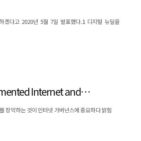
ks and opportunities. It therefore provides a four-
bligations to sector-limited mandates, guideline-
다고 2020년 5월 7일 발표했다.
1
디지털 뉴딜을
et entry opportunities and develop market-specific
ted Internet and
ver를 장악하는 것이 인터넷 가버넌스에 중요하다 밝힘