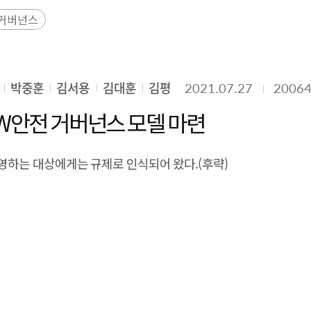
별 차이를 AI와 사이버보안의 기술 특성에 따라 구조화하여 비
거버넌스
규제를 병행하고 있다. 유럽연합은 EU AI Act와 NIS2 등 강
 중앙집중형 거버넌스를 강화하고 있으며, 일본은 자율 규범과
결합된 중앙집중형 전략을 통해 AI와 보안 기술을 국가발전 전
박중훈
김서용
김대훈
김평
2021.07.27
2006
의 선도적 기술 정책 모델을 구축하고 있다. 본 보고서는 이러한
가별로 인공지능 및 사이버보안에 대한 규제 강도를 제시하였다. 규
W안전 거버넌스 모델 마련
준의 자율 규제 기조, 입법 논의 단계의 네 가지 강도를 설정하
해야 함을 확인한다. Executive Summary AI and cybersec
영하는 대상에게는 규제로 인식되어 왔다.(후략)
ing countries to adopt distinct governance, strategy, a
on, China, and Japan—and emerging economies such as S
 their implications for global markets and corporate act
tive action–based risk and safety measures, while the Eur
 strengthens a centralized, security- and data-control-or
oductivity gains. Saudi Arabia links centralized strategie
ile implementation. Given widening cross-country divergenc