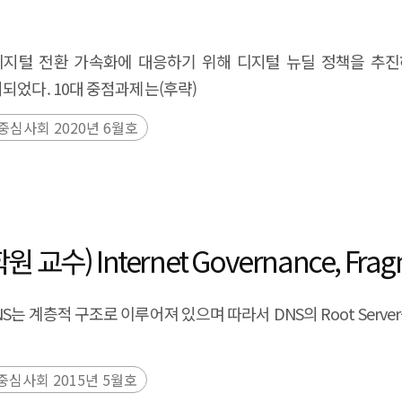
to proactively identify country- and technology-specific ris
y and technology—ranging from strongly enforceable legal o
지털 전환 가속화에 대응하기 위해 디지털 뉴딜 정책을 추진하겠
ussion—so firms can better assess compliance risks and mark
되었다. 10대 중점과제는(후략)
중심사회 2020년 6월호
6
Internet Governance, Fragmen
는 계층적 구조로 이루어져 있으며 따라서 DNS의 Root Ser
중심사회 2015년 5월호