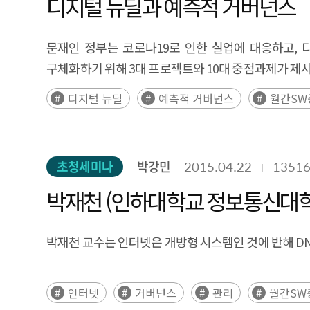
디지털 뉴딜과 예측적 거버넌스
highlights the need for Korean software companies 
level regulatory intensity scale for each countr
문재인 정부는 코로나19로 인한 실업에 대응하고, 디
based self-regulation, and legislation under disc
구체화하기 위해 3대 프로젝트와 10대 중점과제가 제시
strategies.
디지털 뉴딜
예측적 거버넌스
월간SW
초청세미나
박강민
2015.04.22
1351
박재천 (인하대학교 정보통신대학원 교수) 
Opportunity
박재천 교수는 인터넷은 개방형 시스템인 것에 반해 DNS
인터넷
거버넌스
관리
월간SW