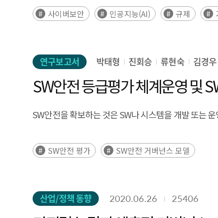
국가 전략, 규제 체계를 종합적으로 분석하였다. 국가
사이버보안
인공지능(AI)
규제
취하면서도 위험관리와 안전성 확보를 위한 행정명령 기반 
중국은 국가안보와 데이터 통제를 핵심 원칙으로 하는
있다. 신흥국 중 사우디아라비아는 초대형 프로젝트와 
연구보고서
박태형
진회승
류현숙
김경우
규범 체계와 민첩한 실행 구조를 기반으로 아시아 지역
시장 진입 기회를 판단하는데 참고할 수 있도록 각 국
SW안전 등급평가 체계운영 및 S
주요 기반시설 등 일부에만 의무 부과, 지침·권고 수
진입전략의 핵심 요소로 인식하고, 시장별로 차별화된 대응전략을 수립
SW안전을 확보하는 것은 SW나 시스템을 개발 또는 운
competitiveness and digital sovereignty, prompt
economies—the United States, the European Uni
SW안전 평가
SW안전 거버넌스 모델
approaches in AI and cybersecurity and assessing
combines private-sector-led innovation with execu
frameworks such as the EU AI Act and NIS2. China
approach centered on voluntary guidelines and pr
산업/정책 동향
2020.06.26
25406
advances a balanced regulatory framework with ag