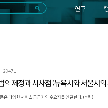
연구
전체
제목
내용
태그
첨부파일
체
1일
1주
1개월
3개월
1년
~
시
마
작
지
일
막
조회
일
20471
법의 제정과 시사점 :뉴욕시와 서울시의
폼은 다양한 서비스 공급자와 수요자를 연결한다. (후략)