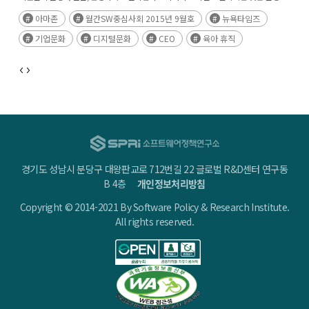
직무 유기다. CEO마다 추구하는 문화적 방향은 다를지언정 보상의 공정함과 절차의
아마존
월간SW중심사회 2015년 9월호
뉴욕타임즈
일관성은 유지되어야 한다. 기업 문화를 좌우하는 CEO의 말은 절대 립서비스로
그쳐서는 안되는 이유다. 논쟁의 한가운데 있는 아마존 CEO의 말을 인용하며 글을
기업문화
디지털문화
CEO
육아 휴직
맺는다.
경기도 성남시 분당구 대왕판교로 712번길 22 글로벌 R&D센터 연구동
B 4층
개인정보처리방침
Copyright © 2014-2021 By Software Policy & Research Institute.
All rights reserved.