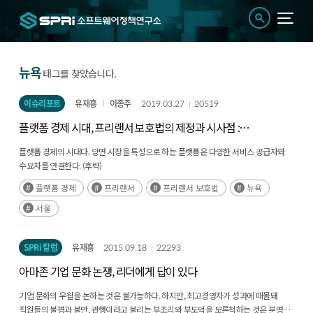
뉴욕
태그를 찾았습니다.
이슈리포트
유재흥
이종주
2019.03.27
20519
플랫폼 경제 시대, 프리랜서 보호법의 제정과 시사점 :
뉴욕시와 서울시의 사례
플랫폼 경제의 시대다. 양면 시장을 특성으로 하는 플랫폼은 다양한 서비스 공급자와
수요자를 연결한다. (후략)
플랫폼 경제
프리랜서
프리랜서 보호법
뉴욕
서울
SPRi 칼럼
유재흥
2015.09.18
22293
아마존 기업 문화 논쟁, 리더에게 답이 있다
기업 문화의 우월을 논하는 것은 불가능하다. 하지만, 최고경영자가 성과에 매몰돼
직원들의 불평과 불만, 관행이라고 불리는 부조리와 부도덕을 모른척하는 것은 분명한