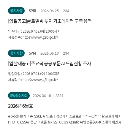
교육 ▹ 미국 노동시장에서 AI가 미치는 영향은 국소적 ▹ AI 일자리 충격 대응을 위한
modular educational infrastructure; institutionalizing AI+X and X+AI multi-
5가지 정책 방안 ▹ AI 채용 시장, 경력자 중심 구조로 재편되며 신입 일자리 축소 ▹
majors, micro-majors, and convergence tracks; integrating industry- and public-
공지사항
SPRI
2026.06.25
234
보스턴大·펜실베이니아大 공동 연구팀, AI 주도 해고의 시장 실패 분석 ▹ MIT
problem-based projects and internships into the formal curriculum; and
경제학자들, 노동자 역량을 확장하는 '친노동 AI'의 가치 강조 주요행사일정
[입찰공고]글로벌 AI 투자 기초데이터 구축 용역
embedding responsible AI and process-oriented assessment as core principles.
When applying these cases, simple imitation should be avoided in favor of
입찰마감 : 2026.07.07.(화) 10:00까지
tailored designs reflecting each institution's type and talent objectives. Ultimately,
서류접수 : https://www.g2b.go.kr/
domestic AI talent policy should be advanced to encompass not only the
quantitative expansion of specialized professionals but also discipline-specific
embedding of AI, experience-based learning, responsible AI education, and
공지사항
SPRI
2026.06.19
234
convergent governance.
[입찰재공고]주요국 공공부문 AI 도입현황 조사
입찰마감 : 2026.07.01.(수) 10:00까지
서류접수 : https://www.g2b.go.kr/
SW중심사회
2026.06.18
2881
2026년 6월호
e-book 보기 이슈 ISSUE AI 인프라 경쟁에서 소프트웨어의 구조적 역할 포토에세이
PHOTO ESSAY 중간-이호준 포커스 FOCUS Agentic AI 방법론(AAM) 소개와 제언 AI
시대, 디지털 헬스는 왜 현장으로 흐르지 못하는가: 기술 도입에서 구조 설계로