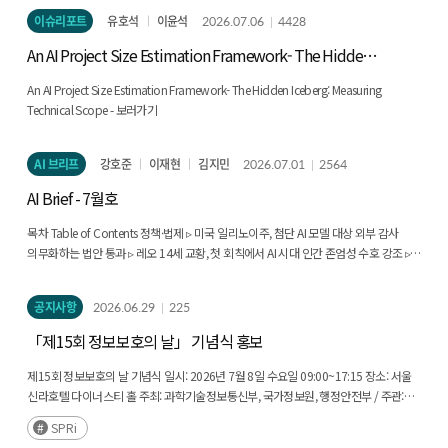
테크노스트레스: 보여주기식 AI 전환이 조직에 남기는 것
Summary AI talent has emerged as a core national strategic asset, and as global
이슈리포트
유호석
이윤석
2026.07.06
4428
AI competition shifts toward securing and cultivating talent, major countries are
An AI Project Size Estimation Framework- The Hidden
accelerating their policy responses. With the spread of generative AI, the demand
Iceberg: Measuring Technical Scope -
for AI talent has moved beyond a simple quantitative shortage toward a
An AI Project Size Estimation Framework- The Hidden Iceberg: Measuring
qualitative question of what competencies are needed. Accordingly, the notion
Technical Scope - 보러가기
of AI talent has diversified beyond specialized professionals who develop AI
models and algorithms to include interdisciplinary talent—who combine AI
competence with domain knowledge—and responsible AI talent. This report
AI 브리프
강호준
이재현
김지민
2026.07.01
2564
analyzes how leading overseas universities and educational institutions cultivate
AI Brief - 7월호
AI talent and derives implications for domestic policy and curriculum reform.
The analysis covers eight institutions across major countries focusing on the
목차 Table of Contents 정책·법제 ▹ 미국 일리노이주, 첨단 AI 모델 대상 외부 감사
talent profiles each pursues, how curricula are designed, and what learning
의무화하는 법안 통과 ▹ 레오 14세 교황, 첫 회칙에서 AI 시대 인간 존엄성 수호 강조 ▹
experiences and institutional support are provided to students. Our analysis
캐나다 정부, 국가 AI 전략 ‘AI for All’ 발표 ▹ 미국 트럼프 대통령, AI 혁신과 안보 증진을
identifies four common features: (1) the reorganization of governance structures,
위한 행정명령에 서명 ▹ 트럼프 행정부에서 AI 국부펀드 조성 논의 본격화 ▹ G7의 중국
such as advisor-rotation and co-supervision systems, in an interdisciplinary
공지사항
2026.06.29
225
견제에 대응해 중국은 글로벌 AI 협력 기구 설립 가속화 기업·산업 ▹ 앤트로픽, 코딩과
direction; (2) redefining AI education as a campus-wide, cross-disciplinary
에이전트 성능 강화한 ‘Claude Opus 4.8’ 출시 ▹ 앤트로픽 ‘Fable 5’와 ‘Mythos 5’,
「제15회 정보보호의 날」 기념식 홍보
competency; (3) the rise of discipline-specific, domain-integrated "AI+X" or
미국 정부 지시로 서비스 중단 ▹ 미국 정부의 앤트로픽 ‘Fable 5·Mythos 5’ 금지에
"X+AI" education; and (4) the incorporation of responsible AI and the capacity
산업계 반발 확대 기술·연구 ▹ 마이크로소프트, AI의 지식노동 균등화 가능성과 격차
제15회 정보보호의 날 기념식 일시: 2026년 7월 8일 수요일 09:00~17:15 장소: 서울
to verify and critique AI outputs as essential curricular elements. Building on these
해소 과제 분석 ▹ 구글 리서치, I/O 2026에서 최신 AI 연구 성과 공개 ▹ 앤트로픽, AI 기반
신라호텔 다이너스티 홀 주최: 과학기술정보통신부, 국가정보원, 행정안전부 / 주관:
findings, this report argues that domestic policy should expand its objective
사이버 위협의 MITRE ATT&CK 매핑 분석 결과 공개 ▹ 앤트로픽, AI의 재귀적 자기개선
한국인터넷진흥원, 한국정보보호산업협회 상기 계획은 상황에 따라 변동될 수 있음
from increasing the supply of specialized personnel to systematically diffusing
SPRi
임박 경고 ▹ 구글 딥마인드, 범용지능(AGI)에서 초지능(ASI)으로 진화 경로 분석 인력·
discipline-specific AI competencies. Recommendations include building shared,