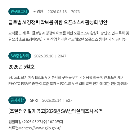
에이전트 오정렬 개선 연구 결과 공개 ▹ 오픈AI 내부 AI 모델, 80년간 미해결 수학 난제
월드 모델은 인간의 멘탈 모델과 유사하게 환경에 대한 이해와 미래 예측을 기반으로
반증 성공 인력·교육 ▹ 앤트로픽, 클로드 사용자를 대상으로 AI의 일자리 영향 분석 ▹
다양한 시나리오를 사전에 시뮬레이션하고 최적의 의사결정을 지원한다. 기술적으로
연구보고서
권영환
2026.05.18
7073
광역런던시청 조사 결과, 런던 노동인구의 46%가 생성형 AI에 노출 ▹ 브루킹스 연구소,
월드 모델은 명시적, 암묵적, 시뮬레이터 기반, 하이브리드형 등 다양한 패러다임으로
미국 데이터센터의 지역 고용 효과 실증 분석 ▹ 대런 애쓰모글루 MIT 교수, AI의 일자리
발전하고 있으며, 비디오 생성, 자율주행, 자율 에이전트 등 목적별로도 세분화될 수
글로벌 AI 경쟁력 확보를 위한 오픈소스AI 활성화 방안
영향에 대한 과장 경계 주요행사일정
있다. 최근 미국, 중국, 유럽, 한국 등 주요국의 기업들은 각각 실시간 3D 가상환경 생성,
자기지도 기반 물리 예측, 합성 데이터 생성, 공간지능 구현 등 다양한 접근 방식으로
요약문 1. 제 목 : 글로벌 AI 경쟁력 확보를 위한 오픈소스AI 활성화 방안 2. 연구 목적 및
월드 모델 개발 경쟁을 본격화하고 있다. 특히 월드 모델은 피지컬AI 발전의 핵심
필요성 소프트웨어(SW) 기술·산업 혁신을 선도해오던 오픈소스 생태계가 인공지능
병목인 데이터 부족과 사전 검증 문제를 해결하는 중요한 대안으로 주목된다. 현실
(AI) 기 술 혁신을 선도하며 AI 산업 혁신을 촉발하고 있다. 대표적으로 오픈소스 AI
세계에서 수집이 어려운 대규모 행동 데이터를 합성 데이터와 가상 시뮬레이션으로
프레임워 크 기술들이 언어 모델의 대형화를 선도하였고, 구글이 혁신적인 모델 구조를
SW중심사회
2026.05.18
2347
보완함으로써 로봇과 자율 시스템의 학습 비용을 줄이고, 위험한 실제 검증 과정을
오픈소 스로 공개하면서 생성형 AI 시장을 태동시켰다. 그리고 메타는 OpenAI의
대체할 수 있다. 이를 통해 보다 안전하고 효율적인AI 시스템 개발이 가능해진다.
chatGPT에 대항하기 위해 라마를 공개하며, 빠르게 성능을 향상시며 생태계 영향력을
2026년 5월호
정책적으로 한국은 제조업 기반의 풍부한 산업 데이터를 활용해 제조 특화 물리
확대하였고 중국 기업들의 오픈소스 모델들이 공개되며 미국의 AI 주도권을 위협하고
데이터셋과 고충실도 가상환경을 구축하고, Sim-to-Real 정합성 확보, 도메인 특화
있다. 이와 같이 오픈소스 생태계가 AI 기술·산업 혁신을 촉발하고 기술 주도권 경쟁 및
e-book 보기 이슈 ISSUE AI 기본사회 구현을 위한 가상융합 활용 방안 포토에세이
월드 모델 개발 등을 추진할 필요가 있다. 또한 VLA, 시뮬레이션, 제조 데이터를 통합한
산업 영향력 확대 수단으로 활용되고 있기 때문에 AI 3강 도약을 위한 우리나라는 이
PHOTO ESSAY 중간-이호준 포커스 FOCUS AI 산업의 발전 단계에 대한 진단과 함의:
국가 차원의 연구개발 체계를 마련함으로써 글로벌 월드 모델 경쟁력을 확보해야 한다.
러한 오픈소스 생태계 변화를 면밀히 살펴보고 우리의 나아갈 방향을 효과적으로 설정
지배적 디자인(dominant design) 관점에서 AI-사이버 우위 확보를 위한 미국의 정책
결론적으로 월드 모델은 향후 AI 산업의 핵심 인프라이자 피지컬AI, 자율주행, 가상융합
할 필요가 있다. 따라서, 본 연구는 글로벌 오픈소스AI 동향을 심층 분석하고 이를 통 해
동향과 시사점
공지사항
SPRI
2026.05.14
627
발전을 견인할 중요 기술로서, 기술 혁신과 산업 생태계, 국가 정책 차원의 선제적
정책적 시사점과 방향을 제시하는 것을 목적으로 한다. 3. 연구의 구성 본 연구는
대응이 요구된다. Executive Summary Recent world models have emerged as a
아래와 같이 총 5장으로 구성되어 있으며, 1장 서론으로 연구 배경과 방법 에 대해
[조달청 입찰재공고]2026년 SW산업실태조사 용역
critical technology enabling artificial intelligence to move beyond simple
소개하고 제2장은 오픈소스AI에 대해 이해하기 위해 최근 오픈소스AI가 중요 해지는
language and image processing toward understanding the structure and
이유와 오픈소스AI 개념에 대하여 소개하고 있다. 3장부터 본격적인 본론 부분으로
입찰마감 : 2026.05.27.(수) 10:00까지
dynamics of the physical world and predicting future states. They are
국내외 오픈소스AI 동향에 대해 파악하기 위해 국내 외 주요 오픈소스AI 기업을
서류접수 : https://www.g2b.go.kr/
increasingly regarded as next-generation foundational technologies for
선정하여 동향을 조사하였다. 그리고, 이들 주요 기업들의 주요 오픈소스 모델에 대한
achieving Artificial General Intelligence (AGI) and Physical AI, while their strategic
현황을 조사하여 기술 동향을 파악하고자 하였다. 4장은 국내외 오픈소스AI 현황에