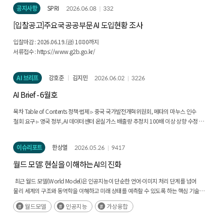
공지사항
SPRI
2026.06.08
332
[입찰공고]주요국 공공부문 AI 도입현황 조사
입찰마감 : 2026.06.19.(금) 10:00까지
서류접수 : https://www.g2b.go.kr/
AI 브리프
강호준
김지민
2026.06.02
3226
AI Brief - 6월호
목차 Table of Contents 정책·법제 ▹ 중국 국가발전개혁위원회, 메타의 마누스 인수
철회 요구 ▹ 영국 정부, AI 데이터센터 온실가스 배출량 추정치 100배 이상 상향 수정 ▹
미국 국방부, 앤트로픽을 제외한 8개 AI 기업과 기밀 네트워크 계약 체결 ▹ 트럼프·
시진핑 정상회담, 반도체와 희토류 등 핵심 기술 쟁점은 미합의 ▹ 트럼프 대통령, AI
이슈리포트
한상열
2026.05.26
9417
규제 행정명령 서명 당일에 전격 보류 기업·산업 ▹ 오픈AI, 에이전트 성능 강화한 GPT-
5.5 출시 ▹ 메타, AI 훈련을 위해 직원들의 마우스 움직임과 키보드 입력 수집 ▹
월드 모델: 현실을 이해하는 AI의 진화
앤트로픽, 스페이스X와 데이터센터 임대 파트너십 체결 ▹ 마이크로소프트, 2026년
1분기 AI 확산 보고서 발표 ▹ 앤트로픽, 2028년 미·중 AI 패권 경쟁 시나리오 분석
​​​​​​ 최근 월드 모델(World Model)은 인공지능이 단순한 언어·이미지 처리 단계를 넘어
보고서 발표 ▹ 오픈AI, 일론 머스크가 제기한 소송에서 승소하며 IPO 준비 본격화 ▹
물리 세계의 구조와 동역학을 이해하고 미래 상태를 예측할 수 있도록 하는 핵심 기술로
구글, I/O 2026에서 신규 AI 모델과 에이전트 서비스 공개 기술·연구 ▹ 오픈AI,
부상하고 있다. 이는 범용 인공지능(AGI)과 피지컬AI 실현을 위한 차세대 기반 기술로
월드모델
인공지능
가상융합
고블린을 반복 언급하는 챗GPT 현상의 원인과 해결책 공개 ▹ 앤트로픽, 클로드의
평가되며, 로봇·자율주행·가상융합 산업 전반에서 전략적 중요성이 확대되고 있다.