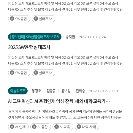
제 1 장 조사 개요 01. 조사 배경 및 목적 02. 조사 개요 03. 표본 설계 04. 주요 조사
내용 05. 조사 추진 및 운영 제 2 장 조사 결과 01. 재무 현황 02. 조직 및 인력 현황 03.
SW 기술 현황 04. 디지털 전환 현황 05. 산업별 디지털 성숙도 현황 부록 01. 용어 해설
SW융합
실태조사
02. 결과표 03. 주요 항목 상대표준오차 04. 조사표
[정보센터] SW산업실태조사 보고서
송지환
2026.08.07
24
2025 SW융합 실태조사
제 1 장 조사 개요 01. 조사 배경 및 목적 02. 조사 개요 03. 표본 설계 04. 주요 조사
내용 05. 조사 추진 및 운영 제 2 장 조사 결과 01. 재무 현황 02. 조직 및 인력 현황 03.
SW 기술 현황 04. 디지털 전환 현황 05. 산업별 디지털 성숙도 현황 부록 01. 용어 해설
SW융합
실태조사
02. 결과표 03. 주요 항목 상대표준오차 04. 조사표
이슈리포트
봉강호
김항규
윤보성
진회승
2026.08.06
1101
AI 교육 혁신과 AI 융합인재 양성 전략: 해외 대학·교육기관
사례와 시사점
​​​​​​ AI 인재가 군사력·에너지 자원과 같은 전통적 국가 전략 자산에 준하는 국가적 위상을
갖게 되면서, 주요국은 AI 인재 확보 및 양성, 그리고 교육 혁신에 대한 정책적 대응을
가속화하고 있다. 특히 생성형 AI와 범용 AI 도구가 확산되면서 AI 인재에 대한 수요는
AI 인재
AI 융합
AI 교육
대학 사례
단순한 양적 부족의 문제를 넘어 '어떤 역량을 갖춘 인재가 필요한가'라는 질적 변화의