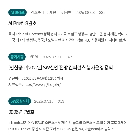
문제로 확대되고 있다. 이에 따라 AI 인재상도 AI 모델·알고리즘을 직접 개발하는 전문
AI 인재를 넘어, 전공·산업 도메인 지식과 AI 역량을 결합한 융합형 인재, 그리고 AI
AI 브리프
강호준
이재현
김지민
2026.08.03
335
활용에 수반되는 사회적 책임을 이해·실천하는 책임 있는 AI 인재로 다층화되고 있다.
본고에서는 이러한 문제의식에서 출발하여, 해외 주요 대학·교육기관의 AI 인재 양성
AI Brief - 8월호
사례를 분석하고 국내 정책 및 대학 교육과정 혁신에 필요한 시사점을 도출하였다. 분석
대상은 미국(MIT·카네기멜런대), 중국(푸단대·칭화대), 영국(서리대·사우샘프턴대),
목차 Table of Contents 정책·법제 ▹ 미국 트럼프 행정부, 첨단 모델 출시 개입 확대 ▹
캐나다(토론토대), 스위스(ETH 취리히) 등 주요국 8개 대학·기관으로, 각 사례가
미국 의회와 행정부, 중국산 모델 채택 저지 전략 검토 ▹ EU 집행위원회, 사이버보안•AI
지향하는 인재상과 교육내용·방식, 학생에게 제공하는 학습경험 등을 중심으로
실행 계획 발표 ▹ RAND 연구소, 정부 규제를 보완할 기업과 시민사회의 역할 제시 ▹
검토하였다. 이 사례들로부터 다음과 같은 공통점을 확인하였다. 첫째, AI 교육을 특정
백악관, AI로 과학 발견 앞당기는 제네시스 미션에 50억 달러 투입 계획 기업·산업 ▹
공지사항
SPRI
2026.07.21
167
전공의 전문교육이 아니라 전교적·전공횡단적 역량으로 재정의하고 있다는 것이다.
앤트로픽, 알리바바의 클로드 데이터 무단 탈취 주장 ▹ 앤트로픽, 'Claude Sonnet 5'에
둘째, AI+X 또는 X+AI 방식의 전공특화·도메인 결합형 교육이 핵심 모델로 부상하여, AI
이어 'Claude Opus 5' 출시 ▹ 사카나 AI, 멀티 에이전트 시스템 'Sakana Fugu' 공개 ▹
[입찰공고]2027년 SW산업 전망 컨퍼런스 행사운영 용역
기술 자체보다 'AI를 전공·산업·사회문제와 결합하는 능력'을 중시하고 있다. 셋째,
오픈AI, AI 이익 공유 위해 미국 정부에 지분 5% 제공 제안 ▹ 오픈AI, 최상위권 성능에
책임 있는 AI, 윤리, 그리고 AI 산출물을 검증·비판하는 역량이 교육과정의 필수 요소로
비용을 대폭 낮춘 'GPT-5.6' 제품군 출 기술·연구 ▹ 앤트로픽, 클로드 내부에 숨겨진
입찰마감 : 2026.08.04.(화) 12:00까지
편입되고 있다. 넷째, 교육과정 설계뿐 아니라 지도교수 순환제·공동지도 등
작업공간 발견 ▹ 스탠퍼드대 HAI, AI로 과학적 발견을 촉진하는 사례 분석 ▹ 오픈AI 모델,
서류접수 : https://www.g2b.go.kr/
거버넌스와 지도체계 자체를 융합형으로 재편하고 있다. 이를 바탕으로 본고는 국내
보안 취약점 악용해 허깅페이스 내부 시스템 침해 인력·교육 ▹ 인도 공장 노동자들,
정책이 '전문인력 공급 확대'에서 '전공별 AI 역량의 체계적 확산'으로 목표를 확장해야
보상 없는 데이터 착취에 노출 ▹ AI 시대 대량 실업 우려, 관건은 기술이 아닌 정책 대응 ▹
SW중심사회
2026.07.15
913
함을 제언한다. 구체적으로 공동교과·모듈형 교육 인프라 구축, AI+X·X+AI 복수전공·
앤트로픽, AI 활용 패턴과 노동자 인식 조사 결과 발표 ▹ 노벨상 수상자 오마르 야기,
마이크로전공·융합트랙 제도화, 산업·공공문제 기반 프로젝트와 인턴십의 정규
중국 칭화대 합류해 활용 신소재 연구 ▹ 미국 경제성장을 견인하는 호황의 이면에 소득
2026년 7월호
교육과정 결합, 책임 있는 AI와 과정 중심 평가의 원칙 반영, 학제간 공동지도·지도체계
불평등 심화 ▹ OECD, AI 시대의 노동시장 재편과 역량 변화 분석 ▹ 경제학자•기술 리더
개편 등 융합형 거버넌스의 단계적 도입 등이 필요하다. 다만 적용에는 단순 모방을
약 200명, AI 경제 충격에 대응 촉구하는 성명 발표 주요행사일정
e-book 보기 이슈 ISSUE 오픈소스AI 개념 및 글로벌 오픈소스 모델 동향 포토에세이
지양하고 대학 유형과 인재 양성 목표에 따른 맞춤형 설계가 요구된다. 결국 국내 AI
PHOTO ESSAY 중간-이호준 포커스 FOCUS 산업 AX, 예술(Art)에서 공학
인재 양성 정책은 전문 인재의 양적 확대와 함께 전공별 AI 내재화, 경험 기반 학습, 책임
(Engineering)으로: 자율 기업을 향한 성숙도 모델과 에이전틱 AI의 미래 AI 워싱과
있는 AI 교육, 융합형 거버넌스를 포괄하는 방향으로 고도화되어야 한다. Executive