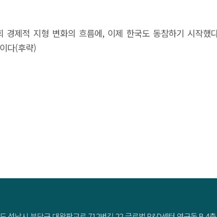
수립에 기여한다. Executive Summary Globally, governmen
ance models to address societal challenges. While tradi
경제적 지형 변화의 흐름에, 이제 한국도 동참하기 시작했다.
e efficiency and transparency, digital government aims 
이다(후략)
 of entire nations. As governments increasingly utilize data
hips and the evolution of innovation ecosystems, leveragi
hnology," refers to innovations driven by technology tha
examines the concept and global trends of GovTech and atte
the United States, Europe, Asia, and South America. Specific
cted outcomes: governance establishment, idea crowdsourc
arch. Since GovTech is still in its early stages and lacks 
pt and provides fundamental data for GovTech policy devel
 purpose, approach, and expected outcomes of GovTech impl
도 성남시 분당구 대왕판교로 712번길 22 글로벌 R&D센터 연구동 B 