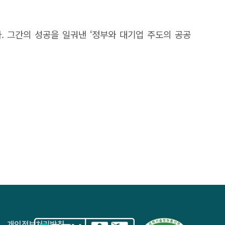
ts are leveraging digital technologies to
tional e-government models focused on digitizing
 그간의 성공을 일궈낸 ‘정부와 대기업 주도의 공공
to solve societal problems and enhance national
 and digital technologies, there has been a rise in
ng ideas and technologies from the private sector.
t aim to improve public services and enhance the
mpts to classify different types of GovTech based
ally, the study categorizes GovTech into five types
ing, platform utilization, problem-solving with
theoretical foundation, this case-based attempt to
opment. Furthermore, this study contributes to the
ementation.
4층
개인정보처리방침