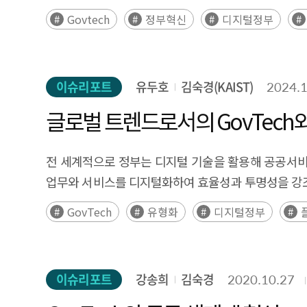
Govtech
정부혁신
디지털정부
이슈리포트
유두호
김숙경(KAIST)
2024.1
글로벌 트렌드로서의 GovTech와
전 세계적으로 정부는 디지털 기술을 활용해 공공서비
업무와 서비스를 디지털화하여 효율성과 투명성을 강조
한다. 정부의 형태가 데이터와 디지털 기술을 적극적
GovTech
유형화
디지털정부
GovTech이 부상하였다. GovTech은 정부(Gover
의미한다. 본 연구는 GovTech의 개념과 글로벌 동향을
특히, 다양한 국가의 GovTech 사례들을 검토하여 G
이슈리포트
강송희
김숙경
2020.10.27
해결-기업 성장 동시추구형, 혁신 연구형 등 다섯 가지로
추상적인 GovTech의 개념을 명확히 하고 GovTec