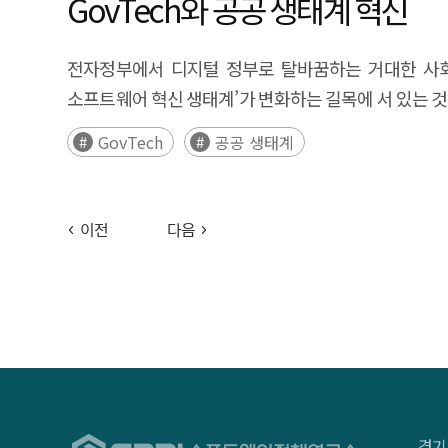
GovTech와 공공 생태계 혁신
추진하고자 하는 방식, 기대효과에 따른 맞춤형 GovTech 정책 전략 
innovate public services and explore new govern
전자정부에서 디지털 정부로 탈바꿈하는 거대한 사회 
government operations and services to emphasiz
소프트웨어 혁신 생태계’가 변화하는 길목에 서 있는 것
competitiveness through the digital transformation
GovTech
공공 생태계
GovTech, which emphasizes public-private partners
GovTech, a combination of "government" and "tec
efficiency of government operations. This study 
이전
다음
on case studies from various countries, including 
based on the layers of implementation and expe
simultaneous business growth, and innovation rese
classify GovTech helps clarify the abstract conce
formulation of tailored strategies based on the
경기