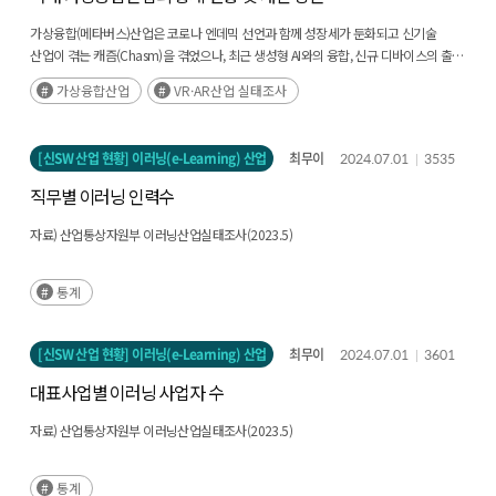
가상융합(메타버스)산업은 코로나 엔데믹 선언과 함께 성장세가 둔화되고 신기술
산업이 겪는 캐즘(Chasm)을 겪었으나, 최근 생성형 AI와의 융합, 신규 디바이스의 출현
등 점진적 혁신을 지속하고 있다. 글로벌 리서치 업체들은 여전히 가상융합산업 시장의
가상융합산업
VR·AR산업 실태조사
성장을 긍정적으로 전망하고 있으며, 한국은 주목해야 하는 국가 중 하나로 제시하였다.
우리 정부는 국내 가상융합산업 경쟁력 강화를 위해 올해 세계 최초로 「가상융합산업
진흥법」 제정·시행, 가상융합산업 진흥 기본계획 수립 착수 등 적극적인 지원체계
[신SW 산업 현황] 이러닝(e-Learning) 산업
최무이
2024.07.01
3535
마련 중이다. 가상융합산업은 이제 막 시장이 태동하는 단계로, 불확실한 신시장
환경에서 실효성 있는 산업 육성 정책 수립을 위해서는 산업 수요에 기반한 기초자료
직무별 이러닝 인력수
생산이 필수적이다. 미래 국가 혁신성장을 견인하고 복잡한 산업 생태계 육성을
위해서는 데이터 기반으로 과학적 의사결정 할 수 있는 증거 기반 정책 수립이 중요하기
자료) 산업통상자원부 이러닝산업실태조사(2023.5)
때문이다. 「가상융합산업 진흥법 시행령」에서는 가상융합산업의 체계적인 진흥
추진체계 마련을 위한 필요사항으로 실태조사를 명시하고 있다. 본고는 국내·외
통계
가상융합산업 현황, 국내 가상융합산업 관련 통계 현황과 한계점을 살펴보고, 향후
가상융합산업 현황 파악을 위해 필요한 개선 방안 제시를 목적으로 한다. 이를 위해
가상융합산업 현황을 살펴보고, 국내 가상융합산업 관련 통계 현황 비교를 실시하였다.
[신SW 산업 현황] 이러닝(e-Learning) 산업
최무이
2024.07.01
3601
이 과정에서 국내 가상융합산업과 관련된 유일한 승인통계인 가상증강현실(VR·AR)
산업 실태조사를 기준으로 한계점을 파악하고, 실태조사가 가상융합산업 진흥을 위한
대표사업별 이러닝 사업자 수
정책마련의 기초자료로서 역할을 수행할 수 있도록 개선방안을 제시하였다. Executive
자료) 산업통상자원부 이러닝산업실태조사(2023.5)
Summary Although the metaverse industry experienced a growth slowdown
post-pandemic and chasm, it has shown resilience through ongoing
innovations such as generative AI integration and new device launches. Global
통계