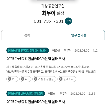
가상융합연구실
최무이
실장
031-739-7331
경력
연구성과물
[정보센터] SW산업실태조사 보고서
예영선
최무이
2026.03.30
412
2025 가상증강현실(VR·AR)산업 실태조사
제 1 장 실태조사 개요 01. 조사 목적 및 필요성 02. 조사연혁 03. 조사 개요 04.
VR·AR산업 분류 제 2 장 모집단 01. 모집단 정의 02. 모집단 추출 방법 03. 후보 모집단
수집 04. 모집단 추출 결과 제 3 장 조사표 01. 조사항목 제 3 장 이상치 기업 등 데이터
VR
AR
가상증강현실
실태조사
검증 방안 01. 이상치 기업 파악 02. 검증방안-2차 자료를 통한 검증 03. 항목무응답
처리 방식 추가
[정보센터] VR/AR산업실태조사
예영선
최무이
2026.03.30
2195
2025 가상증강현실(VR·AR)산업 실태조사