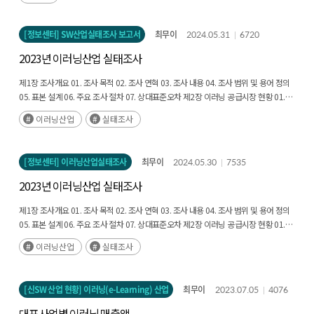
research firms continue to forecast positive growth for the metaverse market,
with South Korea being singled out as a promising market. In a world-first move,
the Korean government has enacted the 「Metaverse Industry Promotion Act」
[정보센터] SW산업실태조사 보고서
최무이
2024.05.31
6720
and initiated a basic plan to foster the growth of the domestic metaverse
2023년 이러닝산업 실태조사
industry. Given the nascent stage of the metaverse industry and the uncertainties
of a new market, it is imperative to produce fundamental data driven by
제1장 조사개요
01. 조사 목적 02. 조사 연혁 03. 조사 내용 04. 조사 범위 및 용어 정의
industry demands to formulate effective industry development policies. Data-
05. 표본 설계 06. 주요 조사 절차 07. 상대표준오차
제2장 이러닝 공급시장 현황
01.
driven decision-making is essential for formulating evidence-based policies that
사업체 일반 현황 02. 이러닝 공급 시장 규모 03. 투자 및 투자 유치 현황 04. 이러닝
will drive future national innovation and foster a complex industrial ecosystem.
이러닝산업
실태조사
인력 05. 해외 시장 진출 현황 06. 사업추진 현황 07. 기술개발 현황 및 시장 동향 08.
The 「Enforcement Decree of the Metaverse Industry Promotion Act」 stipulates
이러닝 관련 지적재산권 보유 현황 09. 개인정보보호 수집 및 처리 10. 이러닝 공급
a survey as a necessary requirement for establishing a systematic promotion
사업체의 경영상 애로사항
제3장 이러닝 수요시장 현황
01. 국내 이러닝 수요시장 규모
system for the metaverse industry. This study aims to examine the domestic and
[정보센터] 이러닝산업실태조사
최무이
2024.05.30
7535
02. 개인 03. 사업체 04. 정규교육기관 05. 공공기관
부록
01. 통계표 02. 조사표
global status of the metaverse industry, analyze the status and limitations of
related domestic statistics, and propose improvement strategies for assessing
2023년 이러닝산업 실태조사
the future status of the metaverse industry. To this end, we have examined the
제1장 조사개요
01. 조사 목적 02. 조사 연혁 03. 조사 내용 04. 조사 범위 및 용어 정의
current status of the metaverse industry and conducted a comparative analysis
05. 표본 설계 06. 주요 조사 절차 07. 상대표준오차
제2장 이러닝 공급시장 현황
01.
of relevant domestic statistics. In this process, we focused on the limitations of
사업체 일반 현황 02. 이러닝 공급 시장 규모 03. 투자 및 투자 유치 현황 04. 이러닝
the “VR·AR industry survey” and proposed improvement strategies to strengthen
이러닝산업
실태조사
인력 05. 해외 시장 진출 현황 06. 사업추진 현황 07. 기술개발 현황 및 시장 동향 08.
its role as a foundation for policymaking in the metaverse industry.
이러닝 관련 지적재산권 보유 현황 09. 개인정보보호 수집 및 처리 10. 이러닝 공급
사업체의 경영상 애로사항
제3장 이러닝 수요시장 현황
01. 국내 이러닝 수요시장 규모
[신SW 산업 현황] 이러닝(e-Learning) 산업
최무이
2023.07.05
4076
02. 개인 03. 사업체 04. 정규교육기관 05. 공공기관
부록
01. 통계표 02. 조사표
대표사업별 이러닝 매출액