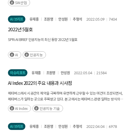
SW산업
정부차원에서는 연구 결과를 기반으로 SW유망기술 개발과 확산을 촉진하는 정책
수립에 활용할 수 있을 것이다. 이는 디지털 변혁에 선도적 정책지원으로 기술패권에서
우위를 선점하는 데 기여할 수 있을 것이다. 마지막으로 본 연구의 결과는 대학 및 연구
AI 브리프
유재흥
조원영
안성원
추형석
2022.05.09
7404
기관에게 유망 기술에 기반한 교육 및 훈련 프로그램을 개발과 SW분야의 연구개발
활동의 방향성을 수립하는 데 활용할 수 있는 기반자료가 될 것이다.
2022년 5월호
SPRi AI BRIEF 인공지능의 최신 동향 2022년 5월호
AI
인공지능
이슈리포트
유재흥
조원영
안성원
2022.05.04
21584
AI Index 2022의 주요 내용과 시사점
메타버스에서 시공간의 제약을 극복하며 유연하게 근무할 수 있는 여건이 조성되면서,
메타버스가 일하는 곳으로 주목받고 있다. 본 고에서는 메타버스 관련 일하는 방식의
변화 양상을 살펴보고 시사점을 제시하였다. (후략)
AI Index
인공지능 기술
AI 브리프
유재흥
조원영
안성원
추형석
2022.04.04
6978