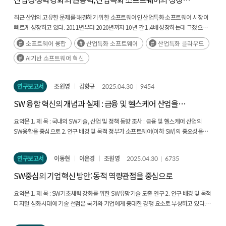
소프트웨어의 가치를 높이는 동반 성장이 진행중이다. 이러한 소프트웨어의 근본적
동인과 주요 사례
중요성은 분명한 정책적 함의를 갖는다. 하드웨어 인프라나 데이터에 대한
최근 산업의 고유한 문제를 해결하기 위한 소프트웨어인 산업특화 소프트웨어 시장이
투자만으로는 충분치 않으며, 오픈소스 소프트웨어 생태계, 표준화와 상호운용성,
빠르게 성장하고 있다. 2011년부터 2020년까지 10년 간 1.4배 성장하는데 그쳤으나,
견고한 소프트웨어 보안 프레임워크 등과 같은 전략적 지원이 병행되어야 한다. 더불어
2021년 이후 5년 사이 2.3배나 성장했다. 산업특화 소프트웨어의 시장 성장 동인을 (1)
소프트웨어와 인공지능의 통합적 교육과 인력 양성, 기술 개발, 국제 협력을 촉진하는
소프트웨어 융합
산업특화 소프트웨어
산업특화 클라우드
공급, (2)수요, (3)기술로 구분하여 2020년을 기점으로 어떤 변화가 있었는지 살펴보면
정책은 장기적인 AI 경쟁력과 포용적 성장을 뒷받침하는 핵심 수단이 될 것이다. 결국
다음과 같다. 첫째, 시장 공급 관점에서 과거의 산업특화 소프트웨어 기업은 산업별로
AI기반 소프트웨어 혁신
‘소프트웨어 생태계의 경쟁력이 곧 AI 경쟁력’이라는 인식을 바탕으로 AI 정책 전반을
명확히 구분되어 소프트웨어 기업의 타산업 진출 및 성장을 제한했다. 하지만 빅테크
설계하고 수행할 필요가 있다. 이 보고서에서는 AI의 개발 생애주기 단계별로 저변에서
기업을 중심으로 산업특화 클라우드 플랫폼(Vertical PaaS)을 제공하면서 클라우드
활용되는 소프트웨어의 역할과 사례를 살펴보고, AI 생태계를 견실화하기 위한 SW
연구보고서
조원영
김항규
2025.04.30
9454
기반의 산업특화 소프트웨어(Vertical SaaS)를 제공하는 기업이 증가했고 산업간
정책을 짚어보고자 한다. Executive Summary Artificial intelligence (AI) is emerging
경계가 희미해졌으며, 중소기업의 산업특화 소프트웨어 사용을 촉발하고 있다. 둘째,
SW 융합 혁신의 개념과 실제 : 금융 및 헬스케어 산업을
as a core driver reshaping the global economy, industry, and society. While
시장 수요 관점에서 과거의 산업특화 소프트웨어는 대기업의 일부 부서에서 특정
advancements in hardware—such as computing power and data storage
중심으로
문제를 해결하기 위한 보완적 도구로 활용된 반면, 소프트웨어 중심의 산업 패러다임
요약문 1. 제 목 : 국내외 SW기술, 산업 및 정책 동향 조사 : 금융 및 헬스케어 산업의
capacity—have received considerable attention, the role of software in making
(Software Defined X)이 전 산업으로 확장되면서 점차 기업의 경쟁력을 좌우하는 핵심
SW융합을 중심으로 2. 연구 배경 및 목적 정부가 소프트웨어(이하 SW)의 중요성을
AI innovation practically feasible has been relatively underexplored. However,
경쟁 무기로 탈바꿈하고 있다. 셋째, 기술 관점에서 그동안의 산업특화 소프트웨어는
인식하고, ‘SW 중심사회’라는 캐치프레이 즈 하에 범부처 합동으로 《SW 중심사회
software extends far beyond the mere implementation of complex algorithms; it
특정 기업이 오랜 기간 시장을 독과점하면서 신규 사업자의 진입을 저해하고 기술
실현전략》(2014.7.)을 수립한지 10년이 지났 다. 그동안 정부는 SW중심대학,
constitutes the foundation that determines the efficiency, scalability, and
혁신을 위축시켜왔다. 하지만 2020년 이후 산업별 데이터를 학습하여 산업고유의
연구보고서
이동현
이은경
조원영
2025.04.30
6735
AI대학원 등의 인재양성 사업을 추진했고, SW진흥법 을 통해 SW산업육성의 법적
accessibility of AI technologies. Advanced software frameworks and
난제를 해결하는 AI 기반의 산업특화 소프트웨어 기업이 등장하면서 경쟁 환경이
근거를 마련하였으며, SW 기본계획을 수립하여 정책의 체 계를 갖추는 등 나름의
programming languages enable developers and researchers to rapidly design,
SW중심의 기업혁신 방안: 동적 역량관점을 중심으로
역동적으로 변화하고 가치 혁신이 활발히 이뤄지고 있다. 다양한 환경에서 상이한
성과를 거뒀다. 하지만, 전 산업과 사회로 뻗어나가는 SW의 영향력에 비해 현재의 SW
refine, and deploy sophisticated AI models. Contemporary AI systems rely on the
용도로 활용되는 산업특화 소프트웨어 사례를 분석하여 산업 경쟁력 강화의 원동력인
주요 정책은 여전히 공공 SW제도, SI 이슈 대응 등 국내의 고질적인 SW 현안 해결에
large-scale collection and processing of data, as well as intensive computation
요약문 1. 제 목 : SW기초체력 강화를 위한 SW유망기술 도출 연구 2. 연구 배경 및 목적
산업특화 소프트웨어 활성화를 위해 다음과 같은 정책적 제언을 도출했다./p> 우선,
집중되어 있 다는 지적도 상존한다. 특히 최근 AI, 메타버스, 블록체인, 빅데이터 등 SW
leveraging high-performance computing resources. AI models function as the
디지털 심화시대에 기술 선점은 국가와 기업에게 중대한 경쟁 요소로 부상하고 있다.
대-중소기업의 산업특화 소프트웨어 활용 수준을 높이기 위해 산업특화 클라우드
분야의 혁 신 기술이 끊임없이 등장하여 빠르게 발전하고, 자동차, 헬스케어 등
core engines of diverse applications, forming the backbone of a wide range of
과거처럼 기술 선도국의 전략을 추격하는 것만으로는 더 이상 충분하지 않으며, 디지털
활성화가 필요하다. 이를 위해 산업별 데이터 및 클라우드 플랫폼 구축, 클라우드
전통산업에서의 SW 융합혁신이 본격화되는 상황에서 새로운 SW 정책을 모색할
AI services and products. In this sense, software enables the creation of AI, while
환경에서의 선도적 위치 확보는 지속적인 성장을 위한 필수 조건이 되었다. 이러한