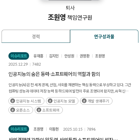
퇴사
조원영
책임연구원
경력
연구성과물
이슈리포트
유재흥
김지민
안성원
권영환
조원영
2025.12.29
7482
인공지능의 숨은 동력-소프트웨어의 역할과 함의
인공지능(AI)은 전 세계 경제, 산업, 사회를 재편하는 핵심 동력으로 부상하고 있다. 그간
컴퓨팅 성능과 데이터 저장 능력 등 하드웨어 발전이 주로 조명되어 왔지만, AI 혁신을
실질적으로 가능하게 만드는 소프트웨어의 역할은 상대적으로 덜 주목받아 왔다.
인공지능 시스템
인공지능 모델
개발 생애주기
그러나, 소프트웨어는 복잡한 알고리즘을 구현하는 수준을 넘어, AI 기술의 효율성,
확장성, 접근성 등을 좌우하는 기반이다. 고급 소프트웨어 프레임워크와 프로그래밍
오픈소스
소프트웨어
언어는 개발자와 연구자가 정교한 AI 모델을 신속하게 개발하고 개선 및 배포하도록
지원한다. 현대의 인공지능은 방대한 데이터의 수집, 처리, 그리고 고성능 컴퓨팅
자원을 활용한 연산에 기반하고 있다. AI 모델은 다양한 응용 애플리케이션의 엔진으로
이슈리포트
조원영
이동현
2025.10.15
7896
여러 AI 서비스와 제품의 근간이 된다. 즉, 소프트웨어가 AI를 만들고, AI는 다시
산업경쟁력 강화의 원동력, 산업특화 소프트웨어의 성장