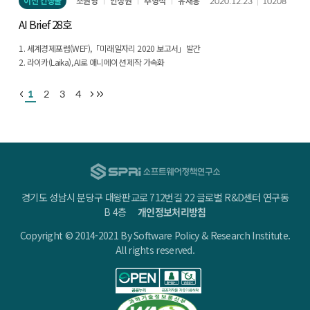
이전 간행물
조원영
안성원
추형석
유재흥
2020.12.23
10208
AI Brief 28호
1. 세계경제포럼(WEF),「미래일자리 2020 보고서」발간
2. 라이카(Laika), AI로 애니메이션 제작 가속화
3. 아마존 알렉사(Alexa), 사용자에게 배우는 AI 탑재
4. AI 활용 확대를 위한 모델 경량화 연구 본격화
1
2
3
4
경기도 성남시 분당구 대왕판교로 712번길 22 글로벌 R&D센터 연구동
B 4층
개인정보처리방침
Copyright © 2014-2021 By Software Policy & Research Institute.
All rights reserved.