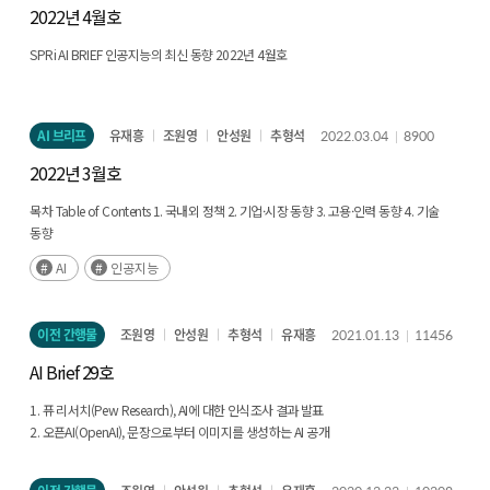
2022년 4월호
SPRi AI BRIEF 인공지능의 최신 동향 2022년 4월호
AI 브리프
유재흥
조원영
안성원
추형석
2022.03.04
8900
2022년 3월호
목차 Table of Contents 1. 국내외 정책 2. 기업·시장 동향 3. 고용·인력 동향 4. 기술
동향
AI
인공지능
이전 간행물
조원영
안성원
추형석
유재흥
2021.01.13
11456
AI Brief 29호
1. 퓨 리서치(Pew Research), AI에 대한 인식조사 결과 발표
2. 오픈AI(OpenAI), 문장으로부터 이미지를 생성하는 AI 공개
3. 몬트리올.AI(Montreal.AI), 2021년 AI 도전과제 논의
4. 美 국방예산 중 6조원 이상 AI 연구개발에 투자