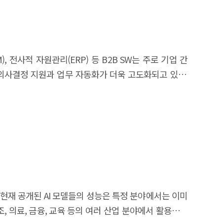
 별로 해외진출의 방식과 특성이 다른데, 게임SW는 독자
연구는 이러한 차이를 반영해 각 분야별로 적합한 맞춤형
기업이 글로벌 시장에서 경쟁력을 갖추고 지속적인 성장을
approximately 44 trillion KRW. However, the
 전사적 자원관리(ERP) 등 B2B SW는 주로 기업 간
on in the package SW and IT services sectors. To
서 의사결정 지원과 업무 자동화가 더욱 고도화되고 있다.
ier Project. This study aims to examine the current
새로운 패러다임이 형성되고 있다. 산업 메타버스는 가상
ms. In Chapter 2, the study analyzes the trends in
류, 의료 등 다양한 산업에서 활용될 수 있으며, 생산성
pport programs, identifying key types of support,
산업 메타버스는 물리적 세계와 디지털 세계의 융합을 통해
aceted support), with the ‘Export Voucher Program’
 제품 시연, 협업 등을 통해 생산성 향상, 비용 절감,
allenges faced by SW companies in their overseas
십 및 레퍼런스 확보를 통해 생태계를 구축하고 있다.
on, and limited access to local networks. To address
력도 가시화되고 있다. 중장기적으로 산업 메타버스 관련
align with the specific needs of the SW industry.
환경적 고려, 그리고 경영진과 직원의 기술 역량 강화가
ackage SW, and IT services. Likewise, this study
기능들이 요구되는 방향으로 발전할 것으로 예상된다. 산업
. 현재 공개된 AI 모델들의 성능은 특정 분야에서는 이미
he government should expand its financial support,
조, 의료, 에너지 등 다양한 산업에서 성공 사례를 발굴하고
조, 의료, 금융, 교육 등의 여러 산업 분야에서 활용되고
eness and achieve sustainable growth in the global