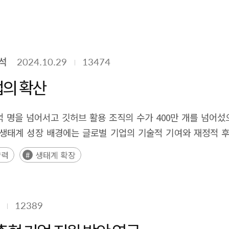
고려하여 도입 장애를 줄이고, 정부는 도입 초기의 어려움을 해결
하는 한편, 고성능 AI에 대한 접근성의 향상으로 인해 새로운 위험에
디지털 트윈, XR 등 신기술 도입 지원, 전문 인력 육성, 컨설팅 지
중요해졌다. 악의적인 사용, 오작동과 같은 위험들이 실제 피해까지 
이다. 정부는 기업, 연구기관, 학계 간 협력을 조율하여 상호 운
진 프론티어 AI 모델은 의도치 않은 결과의 도출, 제어 불가,
 활용할 수 있도록 제공해야 한다. 다섯 번째로, 산업 메타버
이 이루어지고 있다. 각 국의 정부, 기업 등 이해관계자들은 AI
석
2024.10.29
13474
원 제공이 필요하다. 여섯 번째로, 전문 인력 양성을 위해 교육
 마련하기 위해 노력하고 있다. 최근 연구들에서는 사고 사례나 
y The advancement of B2B SW and the convergence
고 있어, 합의된 AI 안전 평가 체계를 마련하기에는 아직 더 많
업의 확산
ionally, B2B software like SCM and ERP focused on improvi
안전 및 위험 연구, 위험성 평가, 안전한 AI 개발·구현을 위한 기준
 as AI, big data, and IoT has led to more sophisticated dec
등을 통해 AI의 위험에 대한 대응 방안을 제시하고 있으며, 한국도
억 명을 넘어서고 깃허브 활용 조직의 수가 400만 개를 넘어
d digital twin, which bridge the virtual and real worlds,
정리하고, 최근 수행된 연구들이 제시하고 있는 AI 위험 유형 및 
생태계 성장 배경에는 글로벌 기업의 기술적 기여와 재정적 후
he digital transformation of real-world industries by ena
mmary Advancements in artificial intelligence (AI)
이었으며, 2006년 이후 리눅스 커널 개발 활동에서 기업 비중은
nology is expected to be utilized in various sectors, includi
향력
생태계 확장
gered a competitive race in the development of large lang
%가 기업의 연회비이었으며, 기업들은 행사 후원 등을 포함하여 오
uctivity and cost reduction. By 2030, the industrial met
pabilities in certain domains, leading to a rapid expansion
하고 있으며 오픈소스 서비스 시장은 2028년 752억 달러에
verse can be understood as a technology that merges the
ing utilized across various industries, including manufactu
스 커널은 모바일, 서버, 슈퍼컴, 클라우드 분야에서 압도적 
hin virtual environments. Through virtual simulations, remo
e increased accessibility of high-performance AI has also rai
12389
 블록체인 등의 SW 신기술 분야에서 오픈소스 전문기업들이 증
, cost savings, and improved efficiency in education and
ity, and ethics, "AI safety" has become an increasingly critic
서 분석하는 보고서들이 유럽(EU), 영국, 미국에서 최근 발표