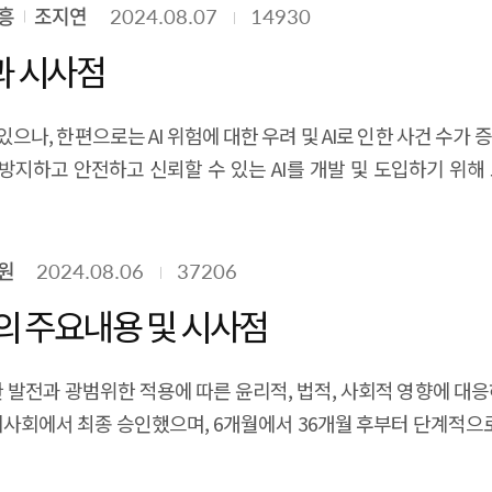
ook at how generative AI is changing the development proces
흥
조지연
2024.08.07
14930
ew content in the form of text, audio, image and video. The u
책임 있는 AI를 위한 기업의 노력과 시사점
ncy, and the role of developers is also expected to change
 requirements analysis, design, implementation, and test
으나, 한편으로는 AI 위험에 대한 우려 및 AI로 인한 사건 수가 
use it is a difficult task to formalize that requires consi
을 방지하고 안전하고 신뢰할 수 있는 AI를 개발 및 도입하기 위
ity requirements, and maintainability. Generative AI c
치 인식 조사를 인용하여 책임 있는 AI 영역별 대응 수준을 진단하
hand, the SW requirement analysis phase, which requires 
 노력에 대해 살펴보았다. 액센츄어와 스탠퍼드 대학교의 조사 결과
ing the latest technologies, are not easy to use generative
의 요인별 대응을 추진하고 있으며, 개인정보 보호 및 데이터 거버넌
원
2024.08.06
37206
ctivity, but there are large differences in how generative
 기준에 대한 차이 등의 사유로 투명성 및 설명 가능성, 공정성
e being developed, and the level of developers. Only a s
)의 주요내용 및 시사점
평가와 개발·배포 여부에 대한 의사결정을 할 수 있는 전담 조직을
ated to development, such as data analysis, SW and DB desig
간 컨센서스를 위한 협의체를 운영하는 특징이 있으며, 산업으로의 
gues, so it is difficult to quantify the extent of the impac
급속한 발전과 광범위한 적용에 따른 윤리적, 법적, 사회적 영향에 대
정성 부문은 제도적인 가이드라인 수준으로 기업의 실질적인 조치가
erative AI, it is necessary to prepare a strategy for using gen
이사회에서 최종 승인했으며, 6개월에서 36개월 후부터 단계적으로 시
격화되는 가운데, 기업들이 전담 조직을 구축하고, AI 안전 프레임
 the impact of generative AI by job function. It is also urg
분류의 정의 및 예시와 이에 따르는 의무 사항들을 정리한다. '수용
고 책임 있는 AI 개발 및 사용을 위한 지속적인 노력이 요구된다. Exec
privacy, and model misuse issues that may arise while utiliz
 위반하는 경우 사용이 전면 금지된다. '고위험 AI 시스템'은 생