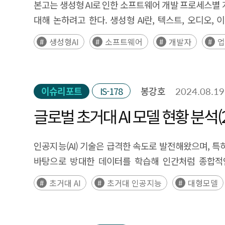
such as financial aid, technology infrastructure, 
본고는 생성형 AI로 인한 소프트웨어 개발 프로세스별 개
formulation of tailored strategies based on the
transformation. For small and medium-sized ente
대해 논하려고 한다. 생성형 AI란, 텍스트, 오디오
centers and new technology experience spaces i
OpenAI사의 ChatGPT는 지금까지 출시된 애플리
생성형AI
소프트웨어
개발자
업
industry-academia-research cooperation and matc
기대되기 때문이며, 특히 개발환경의 변화로 인해 개발자
software new technology education programs fo
있다. 또한 고객사의 개발 및 운영 환경, 성능 및 보
supported through regulatory sandboxes to test in
주는 영향은 예상만큼 크지 않았다. SW개발 단계 중 S
이슈리포트
IS-178
봉강호
2024.08.19
자동완성, 주석 작성, 코드 번역, 리버스 엔지니어링 등
고객과의 커뮤니케이션이 중요한 SW 요구분석 단계와 
글로벌 초거대 AI 모델 현황 분석(2
생성형 AI 개발도구의 활용은 개발자의 생산성 향상에 
차이가 큰 것으로 분석되었다. 개발도구로써 생성형 AI
인공지능(AI) 기술은 급격한 속도로 발전해왔으며, 특
것으로 확인되었다. 반면에 초급개발자는 생성형 AI
바탕으로 방대한 데이터를 학습해 인간처럼 종합적인 
작업에서 생성형 AI의 영향을 받는 작업은 일부분이다.
만들어지는 기존의 일반 AI는 학습된 과업(task)에 
초거대 AI
초거대 인공지능
대형모델
이외에도, 동료와 업무 협의, 이슈 해결 등의 소프트
2023년까지 전 세계에 출시된 초거대 AI 모델 현황을
생성형 AI 시대에 대비하기 위해 개발자 수준에 따른 세
(‘24년 7월)한 초거대 AI 모델 현황 DB를 통해 데이
생성형 AI를 활용하면서 직면할 수 있는 저작권 문제,
유형 등의 다양한 기준으로 정리·분석하였다. 우리나라 현황에 