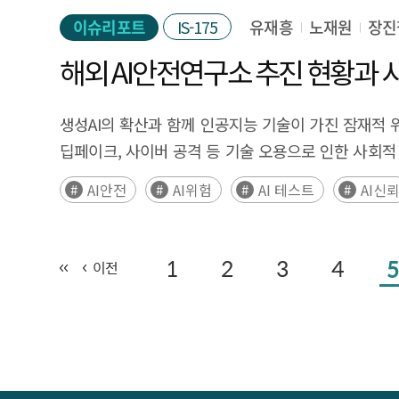
widely utilized in all industries and daily life, bu
민감한 분야에 사용될 때 높은 수준의 규제를 받게 되
이슈리포트
IS-175
유재흥
노재원
장진
risk response is also expanding. Consequently, al
투명성이 요구된다. 마지막으로, '저위험 AI 시스템'
development and implementation of safe and trustw
해외 AI안전연구소 추진 현황과 
표준을 설정하고, 기업들의 AI 개발 방식을 변화시키며,
Accenture and Stanford University to diagnose the 
법이 전 세계 AI 정책에 미칠 영향이 클 것이다. 기업
frameworks in major companies to explore specific
생성AI의 확산과 함께 인공지능 기술이 가진 잠재적 
받게 되며, 공급자뿐만 아니라 배포자, 수입업자, 
survey results show that companies are pursuing r
딥페이크, 사이버 공격 등 기술 오용으로 인한 사회
Executive Summary The European Union (EU) Artificial
transparency and explainability; and fairness. T
급속히 발전하면 자율 성장, 통제 상실 가능성이 높아
impacts resulting from the rapid development 
AI안전
AI위험
AI 테스트
AI신
difficulties in explaining the result of advanced A
인공지능법을 제정하였고, 미국은 2023년 10월 행
subsequently approved by the European Council in
there is a need for improved measures in transparen
안전성 정상회의는 인공지능 안전성 확보를 위한 국제 사
approval. A key feature of the EU AI Act is the cla
companies are establishing dedicated organizatio
테스트를 위한 프레임워크 개발과 정보, 인력 교류, 표준
1
2
3
4
5
classifications, along with the corresponding obli
이전
establishing a system to define and evaluate the 
정상회의에서는 우리 정부도 AI 안전연구소 설립을 공식
such as human dignity, freedom, equality, non-dis
body for consensus among affiliates, and are introd
역할이 더욱 중요해질 것으로 예상되는 가운데, AI 안전
used in socially sensitive areas such as biometric id
Accenture survey, the fairness sector is at the l
정책연구와 민관협력, 국제 교류를 추진해 나갈 것으
lower risk but require a certain level of transpare
improvement is needed in the future. The results 
역할 정립이 요구되는 시점으로, 이 보고서에서는 영국,
purposes, involve minimal regulatory burden, and a
companies are making efforts to establish responsi
Summary With the proliferation of generative AI, co
development practices, and influence the ethical