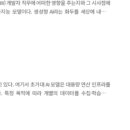
olicies according to each company’s type of digital
 SW) 개발자 직무에 어떠한 영향을 주는지와 그 시사점에
ementation.
mation boost-up program that provides joint data
공지능 모델이다. 생성형 AI라는 화두를 세상에 내놓은
oup, support for technology development through
경향은 생성형 AI의 활용이 업무 효율성을 향상할 것으로
gy-utilizing DX Development Group needs tailored
, 설계, 구현 및 시험 등의 복잡한 프로세스로 구성되어
odules. Lastly, the DX Leading Group should be
하기 어려운 업무이기 때문에 생성형 AI가 개발자 업무에
 technical experts and regulatory relaxation.
형 AI를 이용하면 SW 구현 단계에서는 코드 생성, 코드
많아, 생성형 AI 활용에 가장 효과적인 단계이다. 반면에
계 단계는 생성형 AI의 활용이 쉽지 않다. 전반적으로
자의 수준 등에 따라 생성형 AI의 활용 방법 및 효과의
 빠르게 판단할 수 있는 중급개발자의 생산성을 더 높이는
 있다. 여기서 초거대 AI 모델은 대용량 연산 인프라를
 수준이 빠르게 높아질 것으로 예측된다. SW개발자의
다. 특정 목적에 따라 개별의 데이터를 수집·학습하여
계, 시스템 결정 및 성능 개선 등 개발 관련 기술 업무
분야에서 과업을 수행할 수 있다. 본고에서는 2020년부터
성형 AI의 영향 정도를 정량적으로 파악하기는 어렵다.
 미국 민간 연구단체인 ‘EPOCH AI’가 최근 업데이트
의 영향을 고려한 개발자 양성 규모 검토가 필요하다. 또한
 대해 출시년도, 국가, 분야, 과업유형, 개발형태, 개발조직
있도록 기본적인 AI 윤리 교육에 대한 강화가 시급하다.
utive Summary Artificial