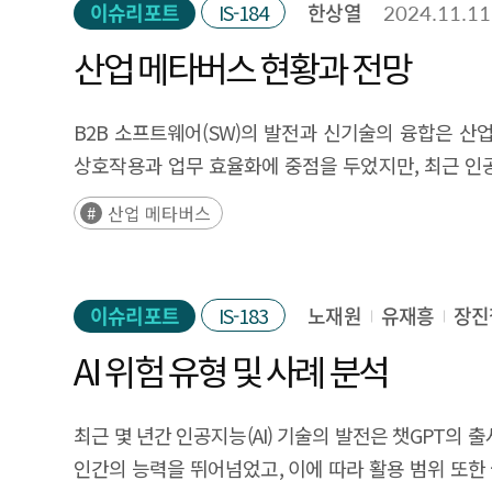
이슈리포트
IS-184
한상열
2024.11.11
마련할 필요가 있다. 특히, 게임SW, 패키지SW, I
진출과 온라인 서비스 활용이 중요하며, 패키지SW와 
산업 메타버스 현황과 전망
지원을 제공해야 함을 강조하고 있다. 정부는 재정지원
이루도록 해야 할 것이다. Executive Summary In 2024, 
B2B 소프트웨어(SW)의 발전과 신기술의 융합은 산업 
proportion of companies expanding overseas rema
상호작용과 업무 효율화에 중점을 두었지만, 최근 인공지
address this, the government is promoting various 
또한, 이는 가상과 현실세계를 연결하는 확장현실(XR
산업 메타버스
status of overseas expansion in the Korean SW ind
공간에서 공장 운영, 제품 설계, 직원 교육 등을 가능
overseas expansion of domestic SW companies. Cha
향상과 비용 절감 등의 실질적 성과를 창출하면서 203
including single-focus programs (support for spec
가상 환경에서 현실 문제를 해결하고 산업 효율성을 높이
이슈리포트
IS-183
노재원
유재흥
장진
and the ‘Global SaaS Development Project’ as re
교육 및 훈련 효율성 증대를 가능하게 한다. 글로벌
expansion include regulatory differences (such as c
AI 위험 유형 및 사례 분석
국내에서도 제조, 국방, 제약 등 다양한 분야에서 도
these issues, the government must strengthen tai
초기 투자와 협력이 증가하고, AI와 XR 등의 기술
Particularly, support must be customized to the
중요해질 전망이다. 제조업에 특화된 산업 메타버스 플랫
최근 몇 년간 인공지능(AI) 기술의 발전은 챗GPT의 
emphasizes the importance of providing customized
메타버스 도입 활성화를 위해서는 사례 확산, 생태계 구축,
인간의 능력을 뛰어넘었고, 이에 따라 활용 범위 또한 급
localization marketing, and technical certificati