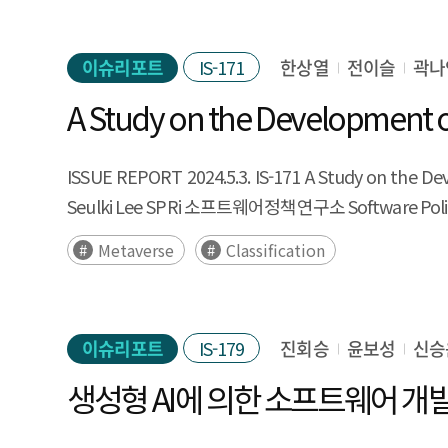
customized government support directions for c
R&D talent development, are crucial.
의미한다. 본 연구는 GovTech의 개념과 글로벌 동향을
has exceeded half. In addition, open source compani
Software Convergence Status Survey, collected ov
특히, 다양한 국가의 GovTech 사례들을 검토하여 G
and blockchain. As the industrial influence of o
The analysis focused on key factors driving digi
이슈리포트
IS-171
한상열
전이슬
곽나
해결-기업 성장 동시추구형, 혁신 연구형 등 다섯 가지로
perspective are being published in Europe (EU),
categorized into four clusters. These clusters w
추상적인 GovTech의 개념을 명확히 하고 GovTec
A Study on the Development of
companies, which have been increasing recently, 
Development Group,' and 'DX Preparedness Group,' 
추진하고자 하는 방식, 기대효과에 따른 맞춤형 GovTech 정책 전략 
The analysis results show that open source spe
in software R&D and leads other groups in the ad
innovate public services and explore new govern
increasing since 2021. Looking at the changes ov
ISSUE REPORT 2024.5.3. IS-171 A Study on the Dev
play a leading role in various fields of digital tra
government operations and services to emphasiz
indicating that the company size is growing. And
Seulki Lee SPRi 소프트웨어정책연구소 Software Policy 
and investment, facing challenges such as a shor
competitiveness through the digital transformation
annual investment status shows that it has incre
Technology-driven DX Development Group has a 
Metaverse
Classification
GovTech, which emphasizes public-private partners
accounts for 64.3%, it can be seen that M&A has 
technologies. This group promotes research and
GovTech, a combination of "government" and "tec
investment funds than liquidating the company. As 
Group through technology-centered development
efficiency of government operations. This study 
2. Big tech companies, 3. Open source specialized
but a high percentage of personnel utilizing ne
on case studies from various countries, including 
이슈리포트
IS-179
진회승
윤보성
신승
open source ecosystem to spread the open source co
transformation. The study comprehensively analyzed
based on the layers of implementation and expe
생성형 AI에 의한 소프트웨어 개
proportion of software majors and organizational di
simultaneous business growth, and innovation rese
of digital transformation. As a result, it conclude
classify GovTech helps clarify the abstract conce