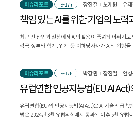
Executive Summary In this article, we'll take a l
이슈리포트
IS-177
장진철
노재원
유재
Generative AI is an AI model designed to generate n
is because it is expected to improve work efficie
development consists of a complex process of SW
최근 전 산업과 일상에서 AI의 활용이 폭넓게 이뤄지고 있
developers' work is not as large as expected beca
각국 정부와 학계, 업계 등 이해당사자가 AI의 위험
development environment, performance and secur
대학교가 실시한 글로벌 기업의 책임 있는 AI에 대한 조
during the SW development phase. On the other 
사례를 조사하여 기업의 구체적인 책임 있는 AI에 관한
phase, which involves complex technologies includ
보안, 투명성 및 설명 가능성, 공정성 등 책임 있는 AI
이슈리포트
IS-176
박강민
장진철
안성
tools is effective in improving developers' produ
모델 발전에 따른 결과 설명의 어려움, 국가별 공정성의
development stage, the type of product or servic
유럽연합 인공지능법(EU AI Act
기업별 사례 조사 결과, 주요 기업들은 AI 모델의 
generative AI. In addition to technical tasks rel
평가하는 체계를 구축하고 있다. 국내 기업은 계열사 
need soft skills, such as collaborating with collea
유럽연합(EU)의 인공지능법(AI Act)은 AI 기술의 
체계를 도입하고 있다. 글로벌 조사와 유사하게, 공
productivity. In order to prepare for the era of gen
법은 2024년 3월 유럽의회에서 통과된 이후 5월 유럽
결과는 각국 정부가 AI 규제에 관한 논의와 실행을 본
review the scale of developer training considering
따라 분류하는 것이 주요 특징이며, 이 보고서는 AI의 
위해 노력하고 있음을 보여준다. 앞으로 국내외 기업들의 안전하
developers can respond appropriately to copyright, 
차별금지, 민주주의 및 법치와 같은 EU의 기본 가치를