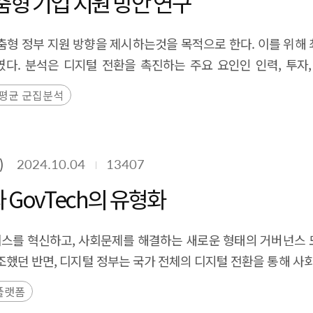
춤형 기업 지원 방안 연구
forms, forming partnerships between businesses, and gaini
e is an urgent need for measures to ensure AI safety. Gove
‘23년 8월 ~ ’24년 4월) 변화를 조사하여 최근 증가하고 있
 and pharmaceuticals, with visible cooperation between dem
risk factors, establishing evaluation criteria, and developi
하였고 특히 2021년 이후 증가량이 커지고 있었다. 8개월간 변화에
춤형 정부 지원 방향을 제시하는것을 목적으로 한다. 이를 위해 최
related to the industrial metaverse are expected to incre
. Recent studies have classified risk factors based on accide
규모가 성장하는 것으로 판단되었다. 그리고 오픈소스 전문기업에 대한 
. 분석은 디지털 전환을 촉진하는 주요 요인인 인력, 투자,
 like AI and XR. In this context, employee reskilling, en
 discussion is needed to establish a common AI safety ev
로 분석되었다. 그리고 운영 중단(Closed) 기업의 투자 정보에서
환 수준에 따라 ‘DX 선도군’, ‘기술 주도 DX 발전군’, ‘신기
es will become critical. For industrial metaverse platfo
rough dedicated agency, which focus on AI risk research, 
-평균 군집분석
다 투자금 회수에 다소 유리하다고 판단된다. 마지막 시사점으로 
도입 및 활용 측면에서 다른 군집보다 앞서 있다. 이들 기업은 
 to drive the demand for features tailored to mass custom
ystems. Notable examples include the AI Risk Management Fr
, 글로벌 오픈소스 생태계 변화에 맞춰 오픈소스 사업화 문화 
군은 인력, 기술, 투자 측면에서 상대적으로 부족한 상태에 있으며
build ecosystems, develop platforms, integrate AI, and train s
sing AI-related risks. Korea also plans to address AI safe
he number of users of GitHub, which adopted the op
군은 SW R&D 투자 비중은 높으나, SW 신기술을 실제로 활용하는
 energy should be identified and disseminated. By conside
concepts related to AI safety, summarize the risk factors ide
g GitHub has exceeded 4 million, and the number of open s
)
2024.10.04
13407
선도군으로 성장할 가능성을 지니고 있다. 신기술 활용 DX 발전군
he government should provide guidelines and retraining supp
ons for future AI risk response strategies.
ound of the open source ecosystem growth is based on the
신속히 수용하며 디지털 전환을 가속화하고 있다. 디지털 전환 유형
ises (SMEs), support for implementing new technologies l
 GovTech의 유형화
tion report, approximately 88% of all contributors were 
털 전환 시 겪는 애로사항 등을 종합적으로 분석하였다. 그 결과, 
chnologies such as XR, AI, and IoT converge, collaborati
of Linux kernel development activities. In the case of th
니라, 각 기업의 디지털 전환 발전 유형에 따른 맞춤형 지원 정책을
usinesses, research institutes, and academia to establish
스를 혁신하고, 사회문제를 해결하는 새로운 형태의 거버넌스 
venue came from corporate membership fees, and companie
트업 프로그램을 통해 공동 데이터 센터 및 신기술 체험 공간이 필
uld be developed to enable easy access for businesses. F
했던 반면, 디지털 정부는 국가 전체의 디지털 전환을 통해 사
, the preference for open source in the software ecosystem i
 활용 DX 발전군에는 재직자를 위한 맞춤형 SW 신기술 교육 
are required, including research and development funding,
으로 활용하는 방향으로 변화하면서 민간의 아이디어와 기술을 
how the industrial influence of open source is growing. For 
플랫폼
 법률·기술 전문가의 컨설팅 및 규제 완화가 필요하다. Executive
on of specialized training programs, stronger academia-indu
nment)와 기술(Technology)의 합성어로 공공서비스 개선과 
le, server, supercomputer, and cloud sectors, and then th