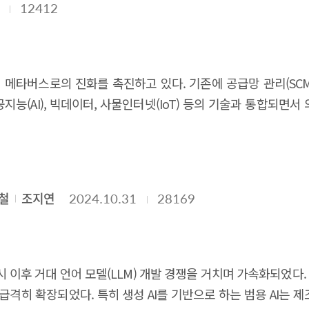
12412
T서비스 등 각 분야의 특성에 맞춘 지원이 필요하다. 왜냐하면 분야
IT서비스는 현지기업과의 협력이 매우 중요한 특성이 있다. 본 
, 현지화 및 마케팅, 기술/인증 등 다양한 지원을 확대해 SW
the South Korean software (SW) market has grown to 
메타버스로의 진화를 촉진하고 있다. 기존에 공급망 관리(SCM),
ins low at around 3%, with particularly minimal expansi
능(AI), 빅데이터, 사물인터넷(IoT) 등의 기술과 통합되면
overseas expansion support initiatives, such as the SW Front
), 디지털트윈(DT) 같은 기술과 결합하면서 산업 메타버스라는 
ustry and explore ways to improve government support syste
하게 하여 현실 산업의 디지털화를 촉진하고 있다. 이는 제조, 물
pter 3 categorizes the government’s overseas expansion su
0년까지 약 1,000억 달러 규모로 성장할 것으로 예상된다. 
ific areas) and comprehensive programs (tailored, multi-f
는 기술로 이해할 수 있다. 가상 시뮬레이션, 원격 모니터링, 가상
철
조지연
2024.10.31
28169
presentative examples. The analysis reveals that major ch
 빅테크 기업들은 산업 메타버스 플랫폼 선점, 기업 간 파트너
ertifications and contracts), lack of local market informati
입 사례가 창출되기 시작하고 있으며, 수요기업과 공급기업 간 협
lored support and develop diverse support programs that 
 발전을 통해 다양한 산업에서 활용이 확대되며, 직원 재교육과 
 characteristics of different sectors, such as game SW, p
폼의 경우, 기술 발전과 AI 융합으로 맞춤형-대량 생산 특화 
출시 이후 거대 언어 모델(LLM) 개발 경쟁을 거치며 가속화되었다
 support for each sector, reflecting these differences. T
 플랫폼 개발, AI 융합, 인력 양성이 중요하다. 첫 번째로, 제
격히 확장되었다. 특히 생성 AI를 기반으로 하는 범용 AI는 제
on programs to help SW companies enhance their competitiv