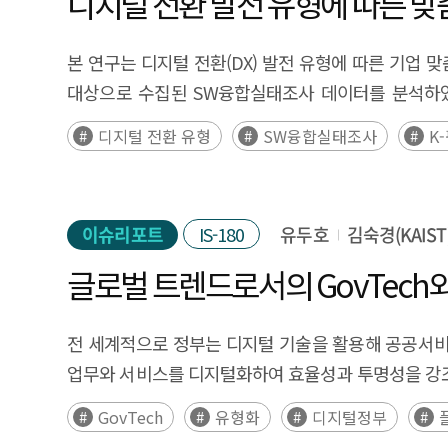
디지털 전환 발전 유형에 따른 맞
ecosystems by securing industrial metaverse plat
malfunctions are already causing real harm, ther
Source Companies로 분류된 기업들의 8개월간(
emerging in sectors like manufacturing, defense,
working to ensure the safety of AI by identifying 
오픈소스 전문기업들은 유럽, 북미, 아시아를 중심으로 증가
본 연구는 디지털 전환(DX) 발전 유형에 따른 기업 맞
long term, early investments and collaborations 
of AI, as well as for responding to potential risks
(Number of Employees)가 증가하며 기업 
대상으로 수집된 SW융합실태조사 데이터를 분석하였다
industries due to the advancement of technologies
study presents different classification, further
연도별 투자 현황에서 2021년 이후 크게 증가하는 것으
기업들을 네 가지 군집으로 분류하였다. 각 군집은 디지털 전
technical expertise among management and employe
Kingdom, and Japan are addressing safety of AI th
디지털 전환 유형
SW융합실태조사
K
전문기업의 운영 중단에 큰 비중을 차지하며 기업 청산보
선도군은 SW R&D 투자 비중이 높고, SW 신기술 
technology and the fusion with AI are anticipated
for the safe creation and implementation of AI s
빅테크 기업, 3. 오픈소스 전문기업)로 구분하였으며
분야에서 선도적인 역할을 하고 있다. 반면, DX 준비
metaverse, it is essential to expand case studies, 
(UK), both of which propose strategies for addres
생태계 참여 지원 필요성을 제기하였다. Executive Summary T
부족으로 인한 어려움을 겪고 있다. 기술 주도 DX 발전
industries such as manufacturing, healthcare, and
safety institute. This report aims to organize the 
100 million, the number of organizations utilizin
이슈리포트
IS-180
유두호
김숙경(KAIST
연구와 개발을 추진하며, 기술 중심의 발전을 통해 DX 
readiness, adoption barriers can be reduced, and t
along with real-world cases to offer policy implicati
open source ecosystem grows steadily. The backgr
활용 인력 비율이 높다. 이 그룹은 최신 기술 트렌드를 
the adoption burden on small and medium enterpr
글로벌 트렌드로서의 GovTech와
global companies. According to the Linux Founda
분야, SW 전공자 비중과 조직 분포, 학력 비중, 디지
and consulting are needed. Third, as multiple te
companies have accounted for approximately 75% 
기술 인프라 제공, 인재 양성 등 기본적인 지원뿐만 아
government should coordinate partnerships among b
전 세계적으로 정부는 디지털 기술을 활용해 공공서비
source foundation, 45% of the foundation's re
종사자 규모가 비교적 작은 기업에는 디지털 전환 부스
metaverse platform tailored to manufacturing sho
업무와 서비스를 디지털화하여 효율성과 투명성을 강조
activation including event sponsorship. As a result
대기업 매칭을 통한 기술 개발 지원이 요구된다. 신기술
metaverse with AI, a variety of support measures 
한다. 정부의 형태가 데이터와 디지털 기술을 적극적
expected to reach $75.2 billion by 2028, which is 
GovTech
유형화
디지털정부
선도군에는 규제 샌드박스를 통해 혁신 기술 테스트를 지원하고,
Lastly, to develop a skilled workforce, the creati
GovTech이 부상하였다. GovTech은 정부(Gover
system, has an overwhelming influence in the mobi