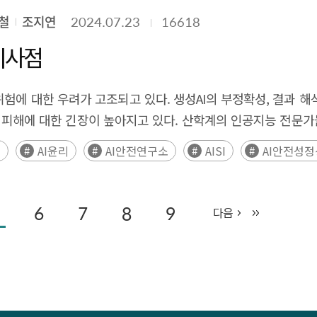
t on the other hand, as concerns about AI risks and the number 
며, '제한된 위험성을 갖는 AI 시스템'은 비교적 낮은 위험
철
조지연
2024.07.23
16618
l stakeholders, including governments, academia, and indust
은 일상적인 상업적 또는 개인적 용도로 사용되며, 비교적 낮은 위험
orthy AI. This report cites a survey of global companies'
시사점
 윤리적이고 책임 있는 AI 발전에 영향을 미칠 것으로 예상된다. 
level of response in each area of responsible AI, and inves
 차원에서는, EU 내에 법인이나 사무소를 두고 있지 않은 기업도 E
 efforts towards responsible AI. According to research cond
위험에 대한 우려가 고조되고 있다. 생성AI의 부정확성, 결과 
유통업자에게도 의무가 부과되어 광범위한 기업에 영향을 미칠 것
esponses to responsible AI factors such as privacy protect
적 피해에 대한 긴장이 높아지고 있다. 산학계의 인공지능 전문
 Intelligence Act is the first comprehensive AI regulatory bi
he response level in privacy protection and data governa
져 인류의 실존을 위협할 수 있다고 경고한다. 이러한 상황에서 유
and widespread application of AI technologies. Passed
뢰
AI윤리
AI안전연구소
AISI
AI안전성
I models, challenges in processing different languages, and 
정명령을 발동해 인공지능의 안전한 개발과 보급을 유도하고 있다. 
 May 2024, the Act is set to be implemented in stages, st
cy, explainability, and fairness in the future. As a result o
회의 동참을 만들어 내는 계기가 되었다. 구체적으로 영국, 미국
ssification of AI systems based on their risk levels. This r
ns capable of evaluating AI models and making decisions o
화에 상호 협력하기로 했다. 2024년 5월 제1차 인공지능 안전성
6
7
8
9
gations. AI systems that pose an "unacceptable risk" are ba
다음
risks of AI through dedicated organizations. Domestic compa
화하고 주요국과 함께 AI 안전성 확보를 위한 국제협력에 적극적
crimination, democracy, and the rule of law. "high-risk AI 
ucing a system to classify and evaluate risk factors for each 
연구소는 AI 안전성 테스트 방법 및 프레임워크 개발, AI 안전성
entification, critical infrastructure, education, and essentia
evel of institutional guidelines, and actual measures by 
로 예상된다. 민간의 혁신을 저해하지 않고 사회와 산업에 안전한
ncy in their interaction with users. Finally, "low-risk AI s
of this report show that while governments around the wor
 미국, 일본 등 주요국의 AI안전연구소의 추진 동향을 살펴보고 
re considered to have relatively low risk. This Act is expe
ble AI by establishing dedicated organizations and establis
ncerns about the potential risks of artificial intelligence 
 and responsible advancement of AI. The EU's regulations o