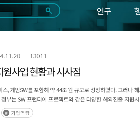
연구
전체
제목
내용
태그
첨부파일
체
1일
1주
1개월
3개월
1년
~
시
마
4.11.20
13011
작
지
일
막
조회
지원사업 현황과 시사점
일
서비스, 게임SW를 포함해 약 44조 원 규모로 성장하였다. 그러나
 정부는 SW 프런티어 프로젝트와 같은 다양한 해외진출 지원사
루고자 하였다. 2장에서는 SW산업 실태조사 결과를 이용해 국
기업역량
 조사하여 유형화 하였다. 주요 지원 방식으로는 단일형(특정 목적
 대표적이다. 이러한 분석 결과 SW기업들이 해외진출에서 겪는 
있음을 도출하였다. 이를 해결하기 위해 정부는 맞춤형 지원을 강