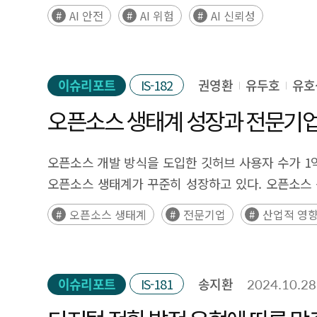
이를 확산해야 한다. 기술 성숙도와 조직의 수용도를 
있다. 하지만, AI 기반의 서비스들이 다양한 이점을 제공
market.
AI 안전
AI 위험
AI 신뢰성
번째로, 중소기업의 산업 메타버스 도입 부담을 줄이기 위해 
책임성, 윤리 등의 논의와 더불어, ‘AI 안전’이 더욱 
기술이 융합되므로 다양한 기술 기업 간의 협업이 필수적
시급해진 상황이다. 앞으로 등장할 더 강력한 성능을 가
특화된 산업 메타버스 플랫폼을 개발하여 기업들이 쉽게
높아, 규제와 지침 마련을 비롯하여 다양한 국제적 노력
이슈리포트
IS-182
권영환
유두호
유호
프로젝트 운영, 민관 협력 촉진 등 다양한 측면의 지
마련하고, 안전한 AI 개발 및 배포와 위험 대응책을
연구개발 인력 양성도 지원할 필요가 있다. Executive Summar
있다. 하지만, 연구마다 다양한 위험 분류 체계를 제시하
오픈소스 생태계 성장과 전문기
evolution toward the industrial metaverse. Tradit
시스템의 안전성 확보를 위해 AI 안전연구소를 통해 AI 
but recently, the integration of technologies such
프레임워크(美), AI 안전에 관한 과학 보고서(英) 
오픈소스 개발 방식을 도입한 깃허브 사용자 수가 1
the combination of these technologies with XR an
예정이다. 본 보고서에서는 AI 안전과 관련된 개념을 
오픈소스 생태계가 꾸준히 성장하고 있다. 오픈소스 
metaverse. The industrial metaverse facilitates t
위험 대응에 관한 정책적 시사점을 제공하고자 한다. Executive Su
오픈소스 기여자의 약 88%가 기업과 연관있는 개발자
training, and more within virtual spaces. This tech
오픈소스 생태계
전문기업
산업적 영
following the launch of ChatGPT, which has trig
오픈소스 재단인 리눅스 재단의 경우 재단 수익의 45
real-world improvements such as increased prod
available AI models has already surpassed human ca
결과 소프트웨어 생태계에서 오픈소스 선호 비중이 증가
approximately $100 billion. The industrial meta
especially those based on generative AI, is now be
계속 커져가고 있다. 실제로 오픈소스 운영체제인 리눅
challenges and enhancing industrial efficiency wit
while AI-based services offer numerous benefits, th
이슈리포트
IS-181
송지환
2024.10.28
비중은 절반을 넘어섰다. 또한, 인공지능, 클라우드,
collaboration, it enables increased productivity
existing discussions on AI reliability, accountabil
확대로 오픈소스 생태계의 경제적 효과를 새로운 관점에