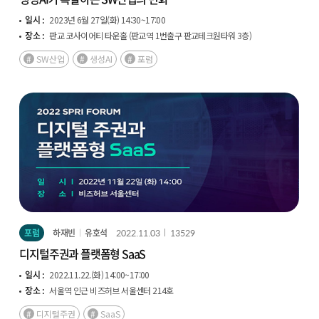
일시 :
2023년 6월 27일(화) 14:30~17:00
장소 :
판교 코사이어티 타운홀 (판교역 1번출구 판교테크원타워 3층)
SW산업
생성AI
포럼
포럼
하재빈
유호석
2022.11.03
13529
디지털주권과 플랫폼형 SaaS
일시 :
2022.11.22.(화) 14:00~17:00
장소 :
서울역 인근 비즈허브 서울센터 214호
디지털주권
SaaS