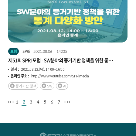
포럼
SPRi
2021.08.06
14235
제51회 SPRI 포럼 - SW분야의 증거기반 정책을 위한 통계
다양화 방안
일시 :
2021.08.12.(목), 14:00~16:00
온라인 주소 :
http://www.youtube.com/SPRimedia
증거기반 정책
SW
AI
1
2
3
4
5
6
7