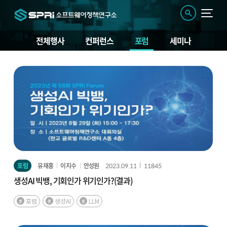
전체행사
컨퍼런스
포럼
세미나
포
럼
포럼
유재흥
이지수
안성원
2023.09.11
11845
생성AI 빅뱅, 기회인가 위기인가?(결과)
포럼
생성AI
LLM