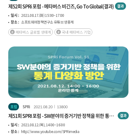
제52회 SPRi 포럼 - 메타버스 비긴즈, Go To Global(결과)
결과
일시 :
2021.08.17.(화) 15:00~17:00
장소 :
소프트웨어정책연구소 유튜브 생중계
메타버스 글로벌 생태계
국내 메타버스 기업
포럼
SPRi
2021.08.20
13800
제51회 SPRI 포럼 - SW분야의 증거기반 정책을 위한 통계
결과
다양화 방안(결과)
일시 :
2021.08.12.(목), 14:00~16:00
장소 :
http://www.youtube.com/SPRimedia