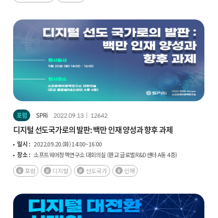
포럼
SPRi
2022.09.13
12642
디지털 선도국가로의 발판: 백만 인재 양성과 향후 과제
일시 :
2022.09.20.(화) 14:00~16:00
장소 :
소프트웨어정책연구소 대회의실 (판교 글로벌R&D센터 A동 4층)
포럼
디지털
선도국가
인재