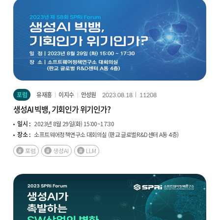
포럼
유재흥
이지수
안성원
2023.08.18
11208
생성AI 빅뱅, 기회인가 위기인가?
일시 :
2023년 8월 29일(화) 15:00~17:30
장소 :
소프트웨어정책연구소 대회의실 (판교 글로벌R&D센터 A동 4층)
포럼
생성AI
LLM