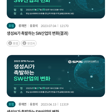
포럼
류채연
유호석
2023.07.04
12170
생성AI가 촉발하는 SW산업의 변화(결과)
포럼
생성AI
포럼
류채연
유호석
2023.06.13
11319
생성AI가 촉발하는 SW산업의 변화