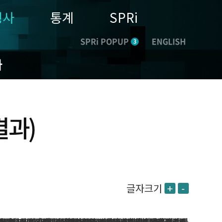
행사
통계
SPRi
SPRi POPUP
ENGLISH
3
나
결과)
글자크기
+
-