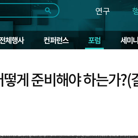
연구
전체
제목
내용
태그
첨부파일
체
1일
1주
1개월
3개월
1년
전체행사
컨퍼런스
포럼
세미
~
시
마
작
지
일
막
조회
일
어떻게 준비해야 하는가?(