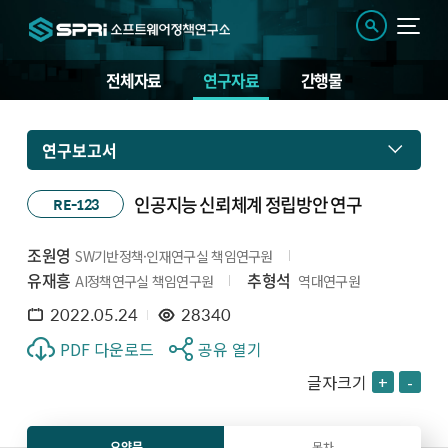
전체자료
연구자료
간행물
연구보고서
인공지능 신뢰체계 정립방안 연구
RE-123
조원영
SW기반정책·인재연구실 책임연구원
유재흥
추형석
AI정책연구실 책임연구원
역대연구원
2022.05.24
28340
PDF 다운로드
공유 열기
글자크기
+
-
요약문
목차