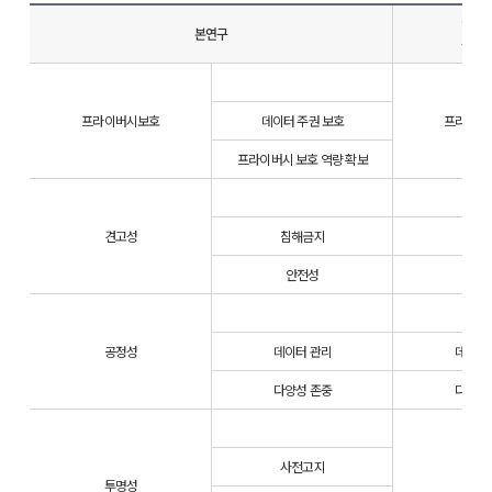
인공
본연구
윤리
프라이버시보호
데이터 주권 보호
프라이버
프라이버시 보호 역량 확보
견고성
침해금지
침해
안전성
안전
공정성
데이터 관리
데이터
다양성 존중
다양성
사전고지
투명성
투명