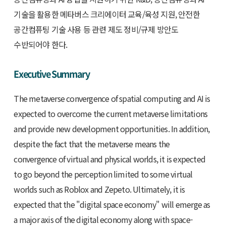
기술을 활용한 메타버스 크리에이터 교육/육성 지원, 안전한
공간컴퓨팅 기술 사용 등 관련 제도 정비/규제 방안도
수반되어야 한다.
Executive Summary
The metaverse convergence of spatial computing and AI is
expected to overcome the current metaverse limitations
and provide new development opportunities. In addition,
despite the fact that the metaverse means the
convergence of virtual and physical worlds, it is expected
to go beyond the perception limited to some virtual
worlds such as Roblox and Zepeto. Ultimately, it is
expected that the "digital space economy" will emerge as
a major axis of the digital economy along with space-