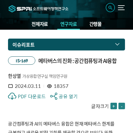
전체자료
연구자료
간행물
이슈리포트
메타버스의 진화 : 공간컴퓨팅과 AI융합
IS-169
한상열
가상융합연구실 책임연구원
2024.03.11
18357
PDF 다운로드
공유 열기
글자크기
+
-
공간컴퓨팅과 AI의 메타버스 융합은 현재 메타버스 한계를
극복하고 새로운 발전 기회를 제공할 것으로 보인다. 또한,