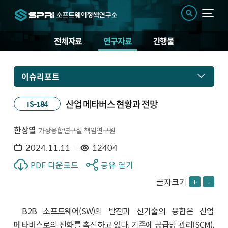
전체자료
연구자료
간행물
이슈리포트
산업 메타버스 현황과 전망
IS-184
한상열
가상융합연구실 책임연구원
2024.11.11
12404
PDF 다운로드
공유 열기
글자크기
+
-
B2B 소프트웨어(SW)의 발전과 신기술의 융합은 산업
메타버스로의 진화를 촉진하고 있다. 기존에 공급망 관리(SCM),