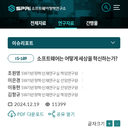
전체자료
연구자료
간행물
이슈리포트
소프트웨어는 어떻게 세상을 혁신하는가?
IS-189
조원영
SW기반정책·인재연구실 책임연구원
이은경
SW기반정책·인재연구실 선임연구원
이동현
SW기반정책·인재연구실 선임연구원
김항규
SW기반정책·인재연구실 책임연구원
2024.12.19
11399
PDF 다운로드
공유 열기
글자크기
+
-