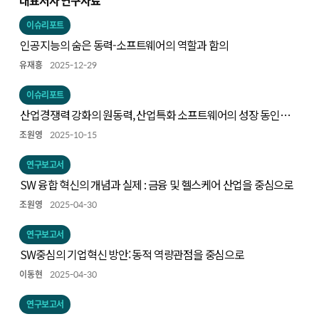
대표저자 연구자료
이슈리포트
인공지능의 숨은 동력-소프트웨어의 역할과 함의
유재흥
2025-12-29
이슈리포트
산업경쟁력 강화의 원동력, 산업특화 소프트웨어의 성장 동인과
주요 사례
조원영
2025-10-15
연구보고서
SW 융합 혁신의 개념과 실제 : 금융 및 헬스케어 산업을 중심으로
조원영
2025-04-30
연구보고서
SW중심의 기업혁신 방안: 동적 역량관점을 중심으로
이동현
2025-04-30
연구보고서