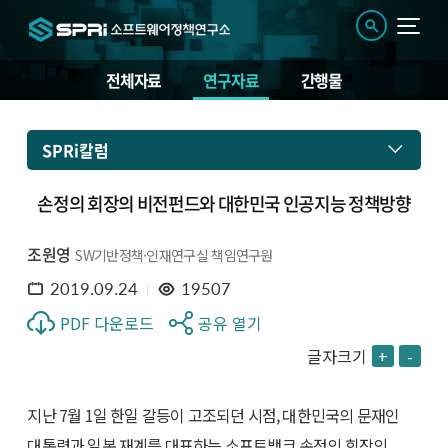
전체자료
연구자료
간행물
SPRi칼럼
손정의 회장의 비전펀드와 대한민국 인공지능 정책방향
조원영
SW기반정책·인재연구실 책임연구원
2019.09.24
19507
PDF 다운로드
공유 열기
글자크기
+
-
지난 7월 1일 한일 갈등이 고조되던 시점, 대한민국의 문재인
대통령과 일본 재계를 대표하는 소프트뱅크 손정의 회장의