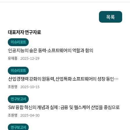
목록
대표저자 연구자료
이슈리포트
인공지능의 숨은 동력-소프트웨어의 역할과 함의
유재흥
2025-12-29
이슈리포트
산업경쟁력 강화의 원동력, 산업특화 소프트웨어의 성장 동인과
주요 사례
조원영
2025-10-15
연구보고서
SW 융합 혁신의 개념과 실제 : 금융 및 헬스케어 산업을 중심으로
조원영
2025-04-30
연구보고서