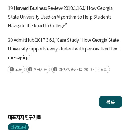
19
Harvard Business Review(2018.1.16.),“How Georgia
State University Used an Algorithm to Help Students
Navigate the Road to College”
20
AdmitHub(2017.3.6.),“Case Study : How Georgia State
University supports every student with personalized text
messaging”
교육
인공지능
월간SW중심사회 2018년 10월호
목록
대표저자 연구자료
연구보고서