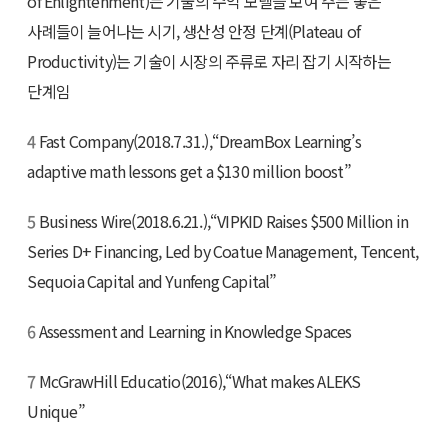
of Enlightenment)는 기술의 수익 모델을 보여 주는 좋은
사례들이 늘어나는 시기, 생산성 안정 단계(Plateau of
Productivity)는 기술이 시장의 주류로 자리 잡기 시작하는
단계임
4
Fast Company(2018.7.31.),“DreamBox Learning’s
adaptive math lessons get a $130 million boost”
5
Business Wire(2018.6.21.),“VIPKID Raises $500 Million in
Series D+ Financing, Led by Coatue Management, Tencent,
Sequoia Capital and Yunfeng Capital”
6
Assessment and Learning in Knowledge Spaces
7
McGrawHill Educatio(2016),“What makes ALEKS
Unique”