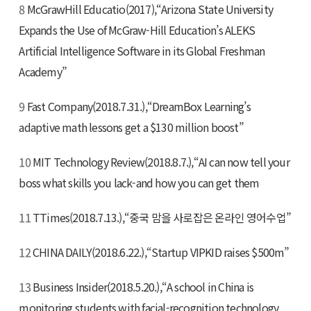
8
McGrawHill Educatio(2017),“Arizona State University
Expands the Use of McGraw-Hill Education’s ALEKS
Artificial Intelligence Software in its Global Freshman
Academy”
9
Fast Company(2018.7.31.),“DreamBox Learning’s
adaptive math lessons get a $130 million boost”
10
MIT Technology Review(2018.8.7.),“AI can now tell your
boss what skills you lack-and how you can get them
11
TTimes(2018.7.13.),“중국 맘을 사로잡은 온라인 영어수업”
12
CHINA DAILY(2018.6.22.),“Startup VIPKID raises $500m”
13
Business Insider(2018.5.20.),“A school in China is
monitoring students with facial-recognition technology