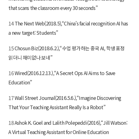
that scans the classroom every 30 seconds”
14
The Next Web(2018.5),“China’s facial recognition AI has
a new target: Students”
15
Chosun Biz(2018.6.2.),“수업 평가하는 중국 AI, 학생 표정
읽더니 재미없나 보네”
16
Wired(2016.12.13.),“A Secret Ops AI Aims to Save
Education”
17
Wall Street Journal(2016.5.6.),“Imagine Discovering
That Your Teaching Assistant Really Is a Robot”
18
Ashok K. Goel and Lalith Polepeddi(2016),“Jill Watson:
A Virtual Teaching Assistant for Online Education