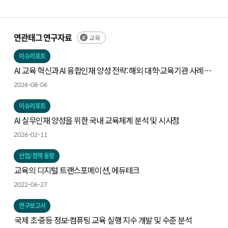
연관태그 연구자료
교육
이슈리포트
AI 교육 혁신과 AI 융합인재 양성 전략: 해외 대학·교육기관 사례와
시사점
2026-08-06
이슈리포트
AI 실무인재 양성을 위한 국내 교육체계 분석 및 시사점
2026-02-11
산업/정책 동향
교육의 디지털 트랜스포메이션, 에듀테크
2022-06-27
연구보고서
국제 초·중등 정보·컴퓨팅 교육 실행 지수 개발 및 수준 분석