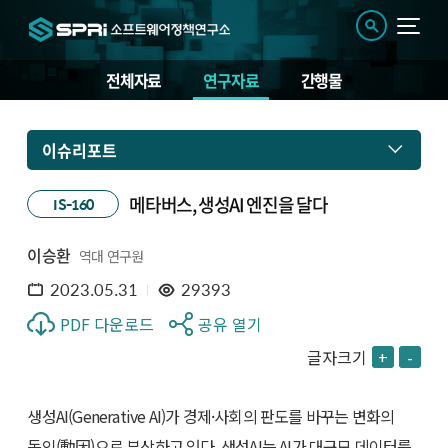
전체자료
연구자료
간행물
이슈리포트
메타버스, 생성AI 엔진을 달다
IS-160
이승환
역대 연구원
2023.05.31
29393
PDF 다운로드
공유 열기
글자크기
+
-
생성AI(Generative AI)가 경제·사회의 판도를 바꾸는 변화의
동인(動因)으로 부상하고 있다. 생성AI는 AI가 대규모 데이터를