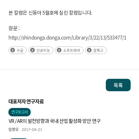
본 칼럼은 신동아 5월호에 실린 칼럼입니다.
원문 :
http://shindonga.donga.com/Library/3/22/13/533477/1
구글
인공지능
소프트웨어
알파고
목록
대표저자 연구자료
연구보고서
VR / AR의 발전방향과 국내 산업 활성화 방안 연구
임영모
2017-04-21