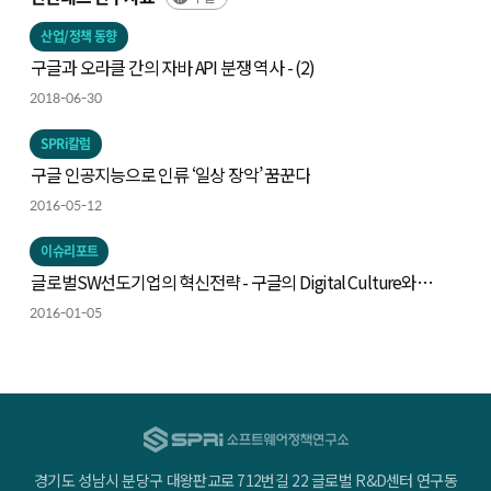
산업/정책 동향
구글과 오라클 간의 자바 API 분쟁 역사 - (2)
2018-06-30
SPRi칼럼
구글 인공지능으로 인류 ‘일상 장악’ 꿈꾼다
2016-05-12
이슈리포트
글로벌SW선도기업의 혁신전략 - 구글의 Digital Culture와
양손잡이 DNA
2016-01-05
경기도 성남시 분당구 대왕판교로 712번길 22 글로벌 R&D센터 연구동