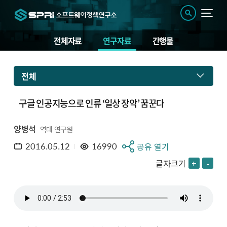
전체자료
연구자료
간행물
전체
구글 인공지능으로 인류 ‘일상 장악’ 꿈꾼다
양병석
역대 연구원
2016.05.12
16990
공유 열기
글자크기
+
-