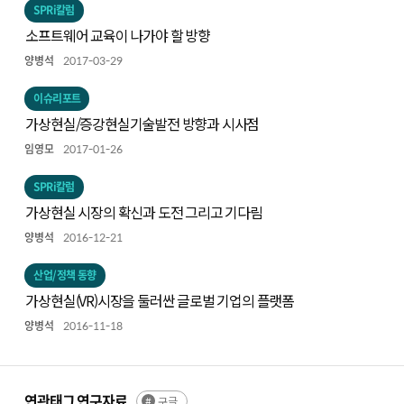
SPRi칼럼
소프트웨어 교육이 나가야 할 방향
양병석
2017-03-29
이슈리포트
가상현실/증강현실기술발전 방향과 시사점
임영모
2017-01-26
SPRi칼럼
가상현실 시장의 확신과 도전 그리고 기다림
양병석
2016-12-21
산업/정책 동향
가상현실(VR)시장을 둘러싼 글로벌 기업의 플랫폼
양병석
2016-11-18
연관태그 연구자료
구글